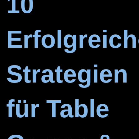
10
Erfolgreic
Strategien
für Table