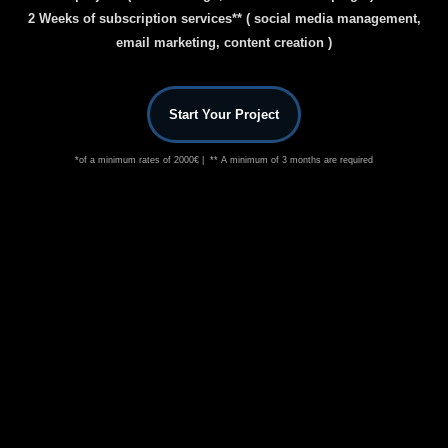
2 Weeks of subscription services** ( social media management,
email marketing, content creation )
Start Your Project
*of a minimum rates of 2000€ | ** A minimum of 3 months are required