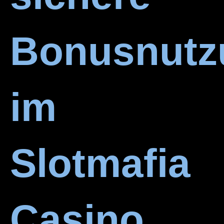
Bonusnutz
im
Slotmafia
Casino