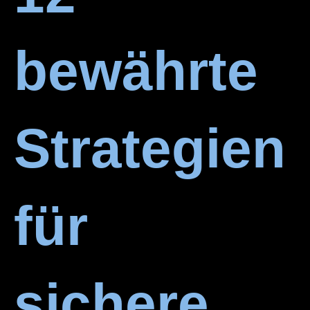
bewährte
Strategien
für
sichere