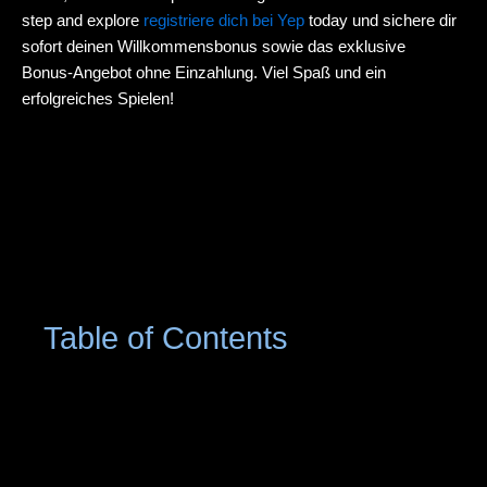
step and explore
registriere dich bei Yep
today und sichere dir
sofort deinen Willkommensbonus sowie das exklusive
Bonus‑Angebot ohne Einzahlung. Viel Spaß und ein
erfolgreiches Spielen!
Table of Contents