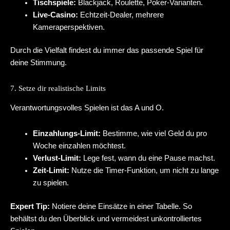
Tischspiele:
Blackjack, Roulette, Poker‑Varianten.
Live‑Casino:
Echtzeit‑Dealer, mehrere
Kameraperspektiven.
Durch die Vielfalt findest du immer das passende Spiel für
deine Stimmung.
7. Setze dir realistische Limits
Verantwortungsvolles Spielen ist das A und O.
Einzahlungs‑Limit:
Bestimme, wie viel Geld du pro
Woche einzahlen möchtest.
Verlust‑Limit:
Lege fest, wann du eine Pause machst.
Zeit‑Limit:
Nutze die Timer‑Funktion, um nicht zu lange
zu spielen.
Expert Tip:
Notiere deine Einsätze in einer Tabelle. So
behältst du den Überblick und vermeidest unkontrolliertes