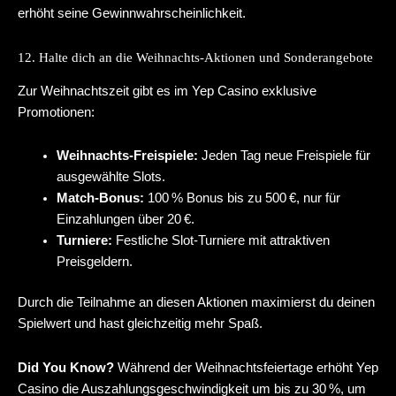
erhöht seine Gewinnwahrscheinlichkeit.
12. Halte dich an die Weihnachts‑Aktionen und Sonderangebote
Zur Weihnachtszeit gibt es im Yep Casino exklusive
Promotionen:
Weihnachts‑Freispiele:
Jeden Tag neue Freispiele für
ausgewählte Slots.
Match‑Bonus:
100 % Bonus bis zu 500 €, nur für
Einzahlungen über 20 €.
Turniere:
Festliche Slot‑Turniere mit attraktiven
Preisgeldern.
Durch die Teilnahme an diesen Aktionen maximierst du deinen
Spielwert und hast gleichzeitig mehr Spaß.
Did You Know?
Während der Weihnachtsfeiertage erhöht Yep
Casino die Auszahlungsgeschwindigkeit um bis zu 30 %, um