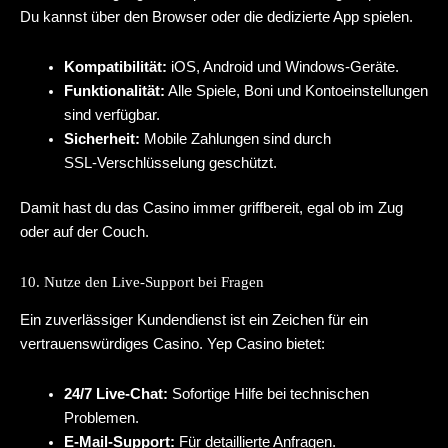
Du kannst über den Browser oder die dedizierte App spielen.
Kompatibilität:
iOS, Android und Windows‑Geräte.
Funktionalität:
Alle Spiele, Boni und Kontoeinstellungen
sind verfügbar.
Sicherheit:
Mobile Zahlungen sind durch
SSL‑Verschlüsselung geschützt.
Damit hast du das Casino immer griffbereit, egal ob im Zug
oder auf der Couch.
10. Nutze den Live‑Support bei Fragen
Ein zuverlässiger Kundendienst ist ein Zeichen für ein
vertrauenswürdiges Casino. Yep Casino bietet:
24/7 Live‑Chat:
Sofortige Hilfe bei technischen
Problemen.
E‑Mail‑Support:
Für detaillierte Anfragen.