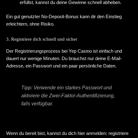
erfüllst, kannst du deine Gewinne schnell abheben.
Ein gut genutzter No‑Deposit‑Bonus kann dir den Einstieg
erleichtern, ohne Risiko.
3. Registriere dich schnell und sicher
Der Registrierungsprozess bei Yep Casino ist einfach und
dauert nur wenige Minuten. Du brauchst nur deine E‑Mail-
Adresse, ein Passwort und ein paar persönliche Daten.
Tipp: Verwende ein starkes Passwort und
aktiviere die Zwei‑Faktor‑Authentifizierung,
falls verfügbar.
Wenn du bereit bist, kannst du dich hier anmelden: registriere