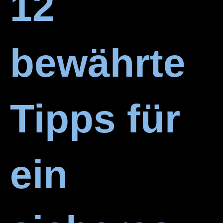
12
bewährte
Tipps für
ein