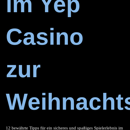
im Yep
Casino
zur
Weihnachts
12 bewährte Tipps für ein sicheres und spaßiges Spielerlebnis im