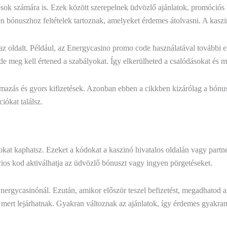
osok számára is. Ezek között szerepelnek üdvözlő ajánlatok, promóciós
n bónuszhoz feltételek tartoznak, amelyeket érdemes átolvasni. A kaszi
 az oldalt. Például, az Energycasino promo code használatával további 
de meg kell értened a szabályokat. Így elkerülheted a csalódásokat és 
almazás és gyors kifizetések. Azonban ebben a cikkben kizárólag a bón
ciókat találsz.
at kaphatsz. Ezeket a kódokat a kaszinó hivatalos oldalán vagy partne
ios kod aktiválhatja az üdvözlő bónuszt vagy ingyen pörgetéseket.
Energycasinónál. Ezután, amikor először teszel befizetést, megadhatod
mert lejárhatnak. Gyakran változnak az ajánlatok, így érdemes gyakran 