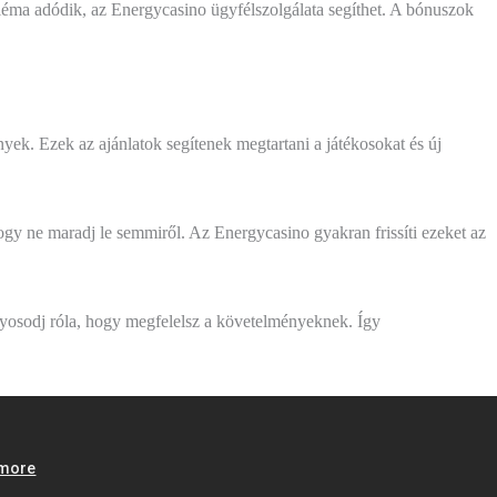
obléma adódik, az Energycasino ügyfélszolgálata segíthet. A bónuszok
ek. Ezek az ajánlatok segítenek megtartani a játékosokat és új
y ne maradj le semmiről. Az Energycasino gyakran frissíti ezeket az
onyosodj róla, hogy megfelelsz a követelményeknek. Így