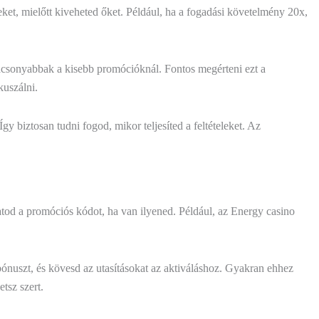
t, mielőtt kiveheted őket. Például, ha a fogadási követelmény 20x,
csonyabbak a kisebb promócióknál. Fontos megérteni ezt a
kuszálni.
biztosan tudni fogod, mikor teljesíted a feltételeket. Az
tod a promóciós kódot, ha van ilyened. Például, az Energy casino
 bónuszt, és kövesd az utasításokat az aktiváláshoz. Gyakran ehhez
tsz szert.