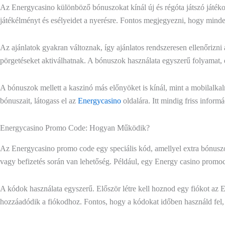
Az Energycasino különböző bónuszokat kínál új és régóta játszó játék
játékélményt és esélyeidet a nyerésre. Fontos megjegyezni, hogy minde
Az ajánlatok gyakran változnak, így ajánlatos rendszeresen ellenőrizni
pörgetéseket aktiválhatnak. A bónuszok használata egyszerű folyamat, 
A bónuszok mellett a kaszinó más előnyöket is kínál, mint a mobilalk
bónuszait, látogass el az
Energycasino
oldalára. Itt mindig friss informá
Energycasino Promo Code: Hogyan Működik?
Az Energycasino promo code egy speciális kód, amellyel extra bónuszok
vagy befizetés során van lehetőség. Például, egy Energy casino promoc
A kódok használata egyszerű. Először létre kell hoznod egy fiókot az 
hozzáadódik a fiókodhoz. Fontos, hogy a kódokat időben használd fel, 