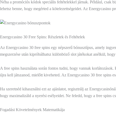
Néha a promóciós kódok speciális feltételekkel járnak. Például, csak bi
lehetsz benne, hogy megérted a kötelezettségeidet. Az Energycasino pr
Energycasino 30 Free Spins: Részletek és Feltételek
Az Energycasino 30 free spins egy népszerű bónusztípus, amely ingyen
megszerzése után kipróbálhatsz különböző slot játékokat anélkül, hogy 
A free spins használata során fontos tudni, hogy vannak korlátozások. 
újra kell játszanod, mielőtt kiveheted. Az Energycasino 30 free spins es
Ha szeretnéd kihasználni ezt az ajánlatot, regisztrálj az Energycasinón
hogy maximalizáld a nyerési esélyeidet. Ne feledd, hogy a free spins cs
Fogadási Követelmények Matematikája