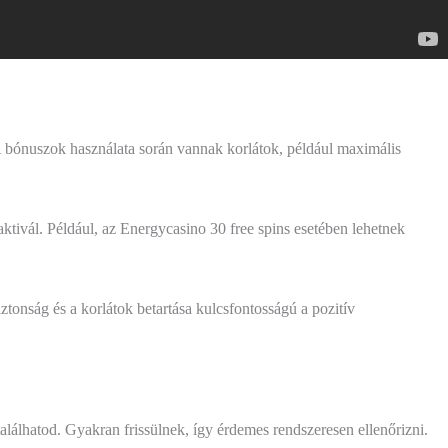
 A bónuszok használata során vannak korlátok, például maximális
ktivál. Például, az Energycasino 30 free spins esetében lehetnek
tonság és a korlátok betartása kulcsfontosságú a pozitív
álhatod. Gyakran frissülnek, így érdemes rendszeresen ellenőrizni.