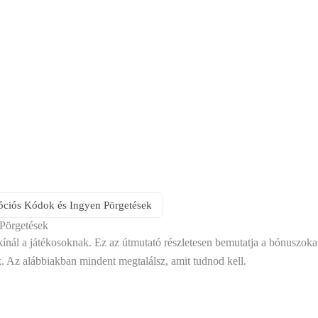
óciós Kódok és Ingyen Pörgetések
Pörgetések
nál a játékosoknak. Ez az útmutató részletesen bemutatja a bónuszoka
k. Az alábbiakban mindent megtalálsz, amit tudnod kell.