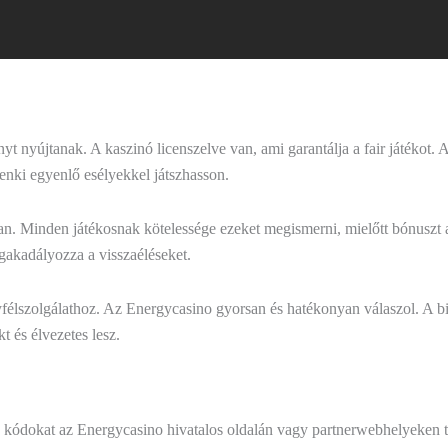
t nyújtanak. A kaszinó licenszelve van, ami garantálja a fair játékot.
enki egyenlő esélyekkel játszhasson.
ban. Minden játékosnak kötelessége ezeket megismerni, mielőtt bónuszt a
egakadályozza a visszaéléseket.
élszolgálathoz. Az Energycasino gyorsan és hatékonyan válaszol. A biz
 és élvezetes lesz.
kódokat az Energycasino hivatalos oldalán vagy partnerwebhelyeken tal