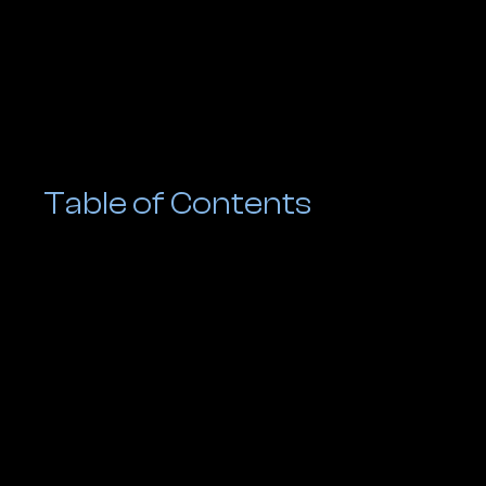
Table of Contents