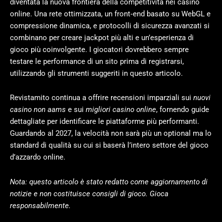
diventata la nuova frontiera della competitività nei casinò
online. Una rete ottimizzata, un front‑end basato su WebGL e
compressione dinamica, e protocolli di sicurezza avanzati si
combinano per creare jackpot più alti e un’esperienza di
gioco più coinvolgente. I giocatori dovrebbero sempre
testare le performance di un sito prima di registrarsi,
utilizzando gli strumenti suggeriti in questo articolo.
Revistamito continua a offrire recensioni imparziali sui
nuovi
casino non aams
e sui
migliori casino online
, fornendo guide
dettagliate per identificare le piattaforme più performanti.
Guardando al 2027, la velocità non sarà più un optional ma lo
standard di qualità su cui si baserà l’intero settore del gioco
d’azzardo online.
Nota: questo articolo è stato redatto come aggiornamento di
notizie e non costituisce consigli di gioco. Gioca
responsabilmente.