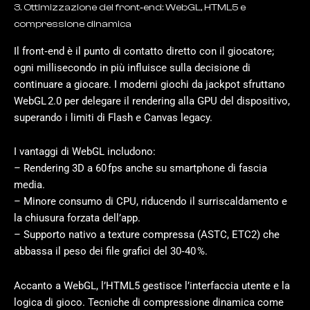
3. Ottimizzazione del front‑end: WebGL, HTML5 e
compressione dinamica
Il front‑end è il punto di contatto diretto con il giocatore;
ogni millisecondo in più influisce sulla decisione di
continuare a giocare. I moderni giochi da jackpot sfruttano
WebGL 2.0 per delegare il rendering alla GPU del dispositivo,
superando i limiti di Flash e Canvas legacy.
I vantaggi di WebGL includono:
– Rendering 3D a 60 fps anche su smartphone di fascia
media.
– Minore consumo di CPU, riducendo il surriscaldamento e
la chiusura forzata dell’app.
– Supporto nativo a texture compressa (ASTC, ETC2) che
abbassa il peso dei file grafici del 30‑40 %.
Accanto a WebGL, l’HTML5 gestisce l’interfaccia utente e la
logica di gioco. Tecniche di compressione dinamica come