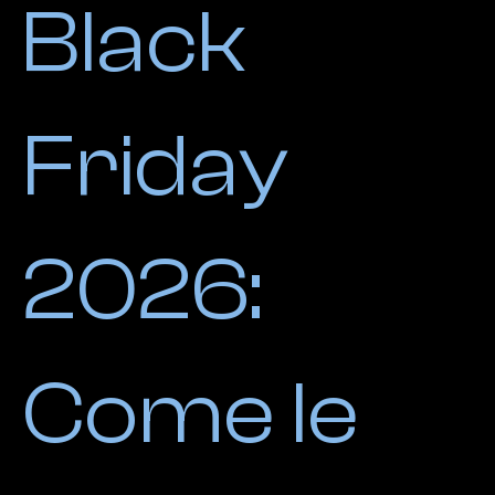
Black
Friday
2026:
Come le