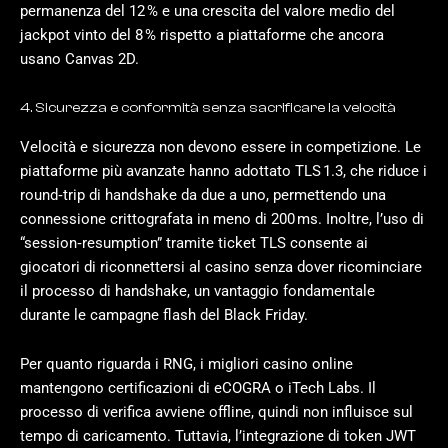
permanenza del 12 % e una crescita del valore medio del
jackpot vinto del 8 % rispetto a piattaforme che ancora
usano Canvas 2D.
4. Sicurezza e conformità senza sacrificare la velocità
Velocità e sicurezza non devono essere in competizione. Le
piattaforme più avanzate hanno adottato TLS 1.3, che riduce i
round‑trip di handshake da due a uno, permettendo una
connessione crittografata in meno di 200 ms. Inoltre, l’uso di
“session‑resumption” tramite ticket TLS consente ai
giocatori di riconnettersi al casino senza dover ricominciare
il processo di handshake, un vantaggio fondamentale
durante le campagne flash del Black Friday.
Per quanto riguarda i RNG, i migliori casino online
mantengono certificazioni di eCOGRA o iTech Labs. Il
processo di verifica avviene offline, quindi non influisce sul
tempo di caricamento. Tuttavia, l’integrazione di token JWT