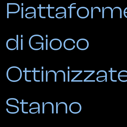
Piattaform
di Gioco
Ottimizzat
Stanno