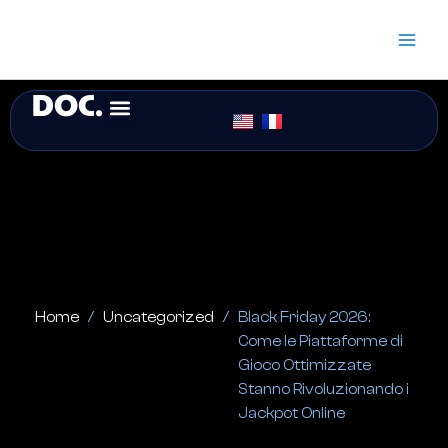
Skip
to
content
DOC.
Home
/
Uncategorized
/
Black Friday 2026:
Come le Piattaforme di
Gioco Ottimizzate
Stanno Rivoluzionando i
Jackpot Online