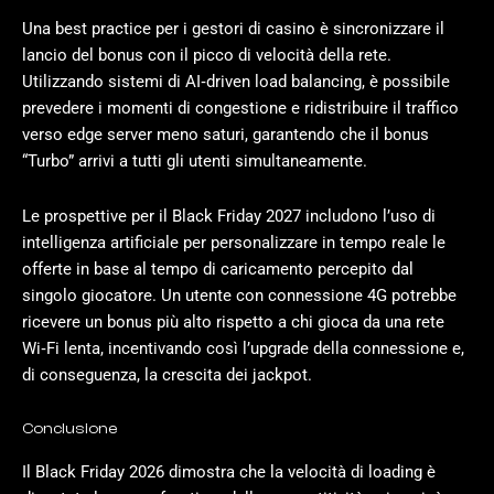
Una best practice per i gestori di casino è sincronizzare il
lancio del bonus con il picco di velocità della rete.
Utilizzando sistemi di AI‑driven load balancing, è possibile
prevedere i momenti di congestione e ridistribuire il traffico
verso edge server meno saturi, garantendo che il bonus
“Turbo” arrivi a tutti gli utenti simultaneamente.
Le prospettive per il Black Friday 2027 includono l’uso di
intelligenza artificiale per personalizzare in tempo reale le
offerte in base al tempo di caricamento percepito dal
singolo giocatore. Un utente con connessione 4G potrebbe
ricevere un bonus più alto rispetto a chi gioca da una rete
Wi‑Fi lenta, incentivando così l’upgrade della connessione e,
di conseguenza, la crescita dei jackpot.
Conclusione
Il Black Friday 2026 dimostra che la velocità di loading è