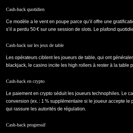
Cash‑back quotidien
Ce modèle a le vent en poupe parce qu’il offre une gratifica
s’il a perdu 50 € sur une session de slots. Le plafond quotid
Cash‑back sur les jeux de table
Les opérateurs ciblent les joueurs de table, qui ont général
blackjack, le casino incite les high rollers à rester à la table
Cash‑back en crypto
Le paiement en crypto séduit les joueurs technophiles. Le c
conversion (ex. : 1 % supplémentaire si le joueur accepte le 
qui rassure les autorités de régulation.
Cash‑back progressif