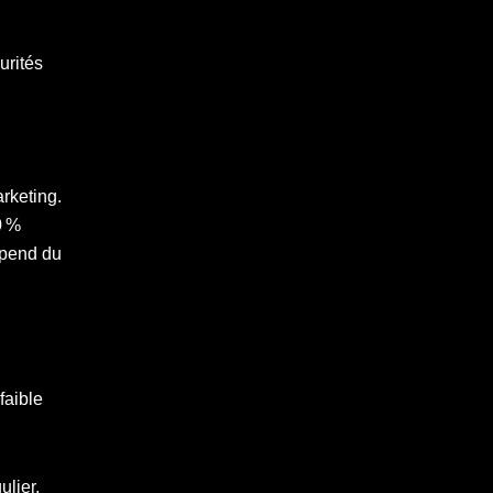
urités
rketing.
0 %
dépend du
faible
ulier,