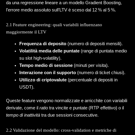
da una regressione lineare a un modello Gradient Boosting,
l’errore medio assoluto sull’LTV è sceso dal 12 % al 5 %.
2.1 Feature engineering: quali variabili influenzano
maggiormente il LTV
Frequenza di deposito
(numero di depositi mensili).
Volatilità media delle puntate
(range di puntata medio
su slot high‑volatility).
Tempo medio di sessione
(minuti per visita).
Interazione con il supporto
(numero di ticket chiusi).
Utilizzo di criptovalute
(percentuale di depositi in
USDT).
Queste feature vengono normalizzate e arricchite con variabili
derivate, come il
ratio
tra vincite e puntate (RTP effettivo) o il
tempo di inattività
tra due sessioni consecutive.
2.2 Validazione del modello: cross‑validation e metriche di