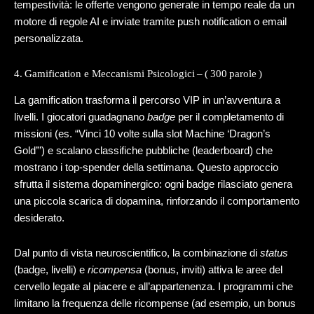
tempestività: le offerte vengono generate in tempo reale da un
motore di regole AI e inviate tramite push notification o email
personalizzata.
4. Gamification e Meccanismi Psicologici – ( 300 parole )
La gamification trasforma il percorso VIP in un’avventura a
livelli. I giocatori guadagnano
badge
per il completamento di
missioni (es. “Vinci 10 volte sulla slot Machine ‘Dragon’s
Gold’”) e scalano classifiche pubbliche (leaderboard) che
mostrano i top‑spender della settimana. Questo approccio
sfrutta il sistema dopaminergico: ogni badge rilasciato genera
una piccola scarica di dopamina, rinforzando il comportamento
desiderato.
Dal punto di vista neuroscientifico, la combinazione di
status
(badge, livelli) e
ricompensa
(bonus, inviti) attiva le aree del
cervello legate al piacere e all’appartenenza. I programmi che
limitano la frequenza delle ricompense (ad esempio, un bonus