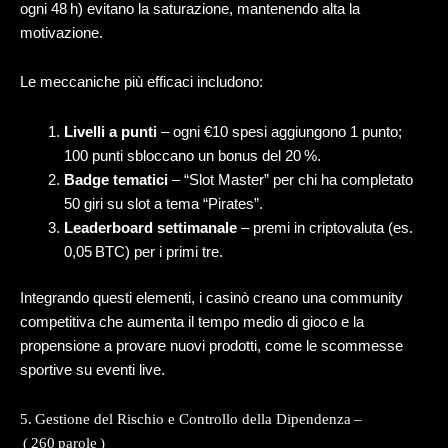
ogni 48 h) evitano la saturazione, mantenendo alta la
motivazione.
Le meccaniche più efficaci includono:
Livelli a punti
– ogni €10 spesi aggiungono 1 punto;
100 punti sbloccano un bonus del 20 %.
Badge tematici
– “Slot Master” per chi ha completato
50 giri su slot a tema “Pirates”.
Leaderboard settimanale
– premi in criptovaluta (es.
0,05 BTC) per i primi tre.
Integrando questi elementi, i casinò creano una community
competitiva che aumenta il tempo medio di gioco e la
propensione a provare nuovi prodotti, come le scommesse
sportive su eventi live.
5. Gestione del Rischio e Controllo della Dipendenza –
( 260 parole )