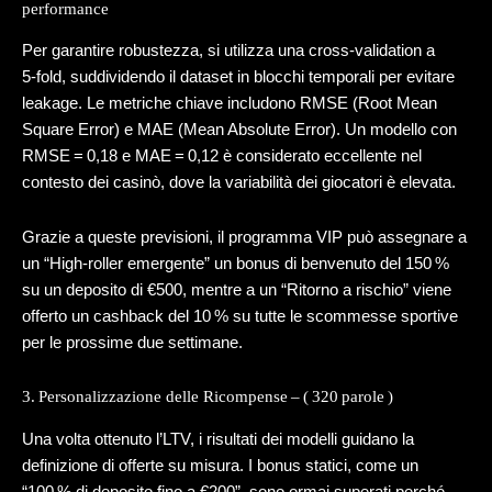
performance
Per garantire robustezza, si utilizza una cross‑validation a
5‑fold, suddividendo il dataset in blocchi temporali per evitare
leakage. Le metriche chiave includono RMSE (Root Mean
Square Error) e MAE (Mean Absolute Error). Un modello con
RMSE = 0,18 e MAE = 0,12 è considerato eccellente nel
contesto dei casinò, dove la variabilità dei giocatori è elevata.
Grazie a queste previsioni, il programma VIP può assegnare a
un “High‑roller emergente” un bonus di benvenuto del 150 %
su un deposito di €500, mentre a un “Ritorno a rischio” viene
offerto un cashback del 10 % su tutte le scommesse sportive
per le prossime due settimane.
3. Personalizzazione delle Ricompense – ( 320 parole )
Una volta ottenuto l’LTV, i risultati dei modelli guidano la
definizione di offerte su misura. I bonus statici, come un
“100 % di deposito fino a €200”, sono ormai superati perché