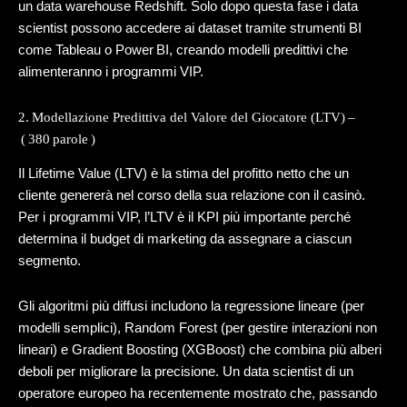
un data warehouse Redshift. Solo dopo questa fase i data
scientist possono accedere ai dataset tramite strumenti BI
come Tableau o Power BI, creando modelli predittivi che
alimenteranno i programmi VIP.
2. Modellazione Predittiva del Valore del Giocatore (LTV) –
( 380 parole )
Il Lifetime Value (LTV) è la stima del profitto netto che un
cliente genererà nel corso della sua relazione con il casinò.
Per i programmi VIP, l’LTV è il KPI più importante perché
determina il budget di marketing da assegnare a ciascun
segmento.
Gli algoritmi più diffusi includono la regressione lineare (per
modelli semplici), Random Forest (per gestire interazioni non
lineari) e Gradient Boosting (XGBoost) che combina più alberi
deboli per migliorare la precisione. Un data scientist di un
operatore europeo ha recentemente mostrato che, passando