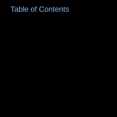
Table of Contents