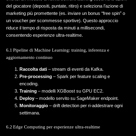
del giocatore (depositi, puntate, ritiro) e seleziona l’azione di
marketing più promettente (es. inviare un bonus “free spin” o
un voucher per scommesse sportive). Questo approccio
riduce il tempo di risposta da minuti a millisecondi,
consentendo esperienze ultra‑realtime.
6.1 Pipeline di Machine Learning: training, inferenza e
aggiornamento continuo
Raccolta dati
– stream di eventi da Kafka.
Pre‑processing
– Spark per feature scaling e
encoding.
Training
– modelli XGBoost su GPU EC2.
Deploy
– modello servito su SageMaker endpoint.
Monitoraggio
– drift detection per ri‑addestrare ogni
settimana.
6.2 Edge Computing per esperienze ultra‑realtime