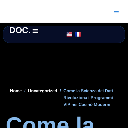
Skip
to
content
DOC.
Home
/
Uncategorized
/
Come la Scienza dei Dati
Rivoluziona i Programmi
VIP nei Casinò Moderni
Come la