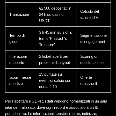
€2 500 depositati in
Calcolo del
Transazioni
24 h su casino
valore LTV
USDT
3 h 45 min su slot a
Tempo di
Segmentazione
tema “Pharaoh’s
gioco
di engagement
Treasure”
Interazioni
2 ticket aperti per
Scoring di
supporto
problemi di payout
soddisfazione
15 puntate su
Scommesse
Offerte
eventi di calcio con
sportive
cross‑sell
quota 2.10
Per rispettare il GDPR, i dati vengono normalizzati in un
data
lake
centralizzato, dove ogni record è associato a un ID
pseudonimo. Le informazioni sensibili (nome, indirizzo,