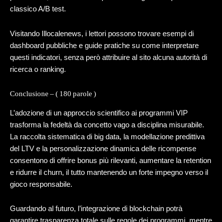
classico A/B test.
Visitando Illocalenews, i lettori possono trovare esempi di
dashboard pubbliche e guide pratiche su come interpretare
questi indicatori, senza però attribuire al sito alcuna autorità di
ricerca o ranking.
Conclusione – ( 180 parole )
L’adozione di un approccio scientifico ai programmi VIP
trasforma la fedeltà da concetto vago a disciplina misurabile.
La raccolta sistematica di big data, la modellazione predittiva
del LTV e la personalizzazione dinamica delle ricompense
consentono di offrire bonus più rilevanti, aumentare la retention
e ridurre il churn, il tutto mantenendo un forte impegno verso il
gioco responsabile.
Guardando al futuro, l’integrazione di blockchain potrà
garantire trasparenza totale sulle regole dei programmi, mentre