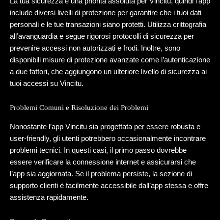
La tua sicurezza è una priorità assoluta per Vincitu, quindi l’app
include diversi livelli di protezione per garantire che i tuoi dati
personali e le tue transazioni siano protetti. Utilizza crittografia
all’avanguardia e segue rigorosi protocolli di sicurezza per
prevenire accessi non autorizzati e frodi. Inoltre, sono
disponibili misure di protezione avanzate come l’autenticazione
a due fattori, che aggiungono un ulteriore livello di sicurezza ai
tuoi accessi su Vincitu.
Problemi Comuni e Risoluzione dei Problemi
Nonostante l’app Vincitu sia progettata per essere robusta e
user-friendly, gli utenti potrebbero occasionalmente incontrare
problemi tecnici. In questi casi, il primo passo dovrebbe
essere verificare la connessione internet e assicurarsi che
l’app sia aggiornata. Se il problema persiste, la sezione di
supporto clienti è facilmente accessibile dall’app stessa e offre
assistenza rapidamente.