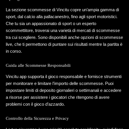
La sezione scommesse di Vincitu copre un’ampia gamma di
sport, dal calcio alla pallacanestro, fino agli sport motoristici.
Che tu sia un appassionato di sport o un esperto
scommettitore, troverai una varietà di mercati di scommesse
tra cui scegliere. Sono disponibili anche opzioni di scommesse
live, che ti permettono di puntare sui risultati mentre la partita è
in corso.
Guida alle Scommesse Responsabili
Vincitu app supporta il gioco responsabile e fornisce strumenti
per monitorare e limitare l’importo delle scommesse. Puoi
impostare limiti di deposito giornalieri o settimanali e accedere
a risorse per assistere i giocatori che ritengono di avere
problemi con il gioco d’azzardo.
Controllo della Sicurezza e Privacy