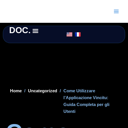
Skip
to
content
DOC.
Home
/
Uncategorized
/
Come Utilizzare
l’Applicazione Vincitu:
Guida Completa per gli
Utenti