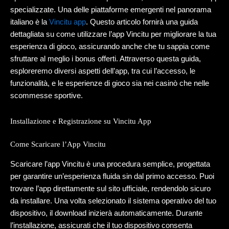
specializzate. Una delle piattaforme emergenti nel panorama
italiano è la
Vincitu app
. Questo articolo fornirà una guida
dettagliata su come utilizzare l’app Vincitu per migliorare la tua
esperienza di gioco, assicurando anche che tu sappia come
sfruttare al meglio i bonus offerti. Attraverso questa guida,
esploreremo diversi aspetti dell’app, tra cui l’accesso, le
funzionalità, e le esperienze di gioco sia nei casinò che nelle
scommesse sportive.
Installazione e Registrazione su Vincitu App
Come Scaricare l’App Vincitu
Scaricare l’app Vincitu è una procedura semplice, progettata
per garantire un’esperienza fluida sin dal primo accesso. Puoi
trovare l’app direttamente sul sito ufficiale, rendendolo sicuro
da installare. Una volta selezionato il sistema operativo del tuo
dispositivo, il download inizierà automaticamente. Durante
l’installazione, assicurati che il tuo dispositivo consenta