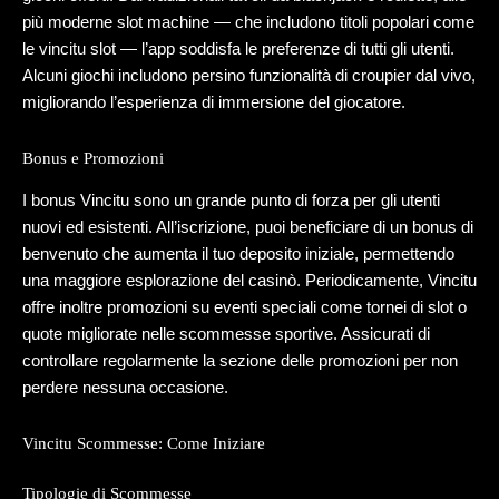
più moderne slot machine — che includono titoli popolari come
le vincitu slot — l’app soddisfa le preferenze di tutti gli utenti.
Alcuni giochi includono persino funzionalità di croupier dal vivo,
migliorando l’esperienza di immersione del giocatore.
Bonus e Promozioni
I bonus Vincitu sono un grande punto di forza per gli utenti
nuovi ed esistenti. All’iscrizione, puoi beneficiare di un bonus di
benvenuto che aumenta il tuo deposito iniziale, permettendo
una maggiore esplorazione del casinò. Periodicamente, Vincitu
offre inoltre promozioni su eventi speciali come tornei di slot o
quote migliorate nelle scommesse sportive. Assicurati di
controllare regolarmente la sezione delle promozioni per non
perdere nessuna occasione.
Vincitu Scommesse: Come Iniziare
Tipologie di Scommesse