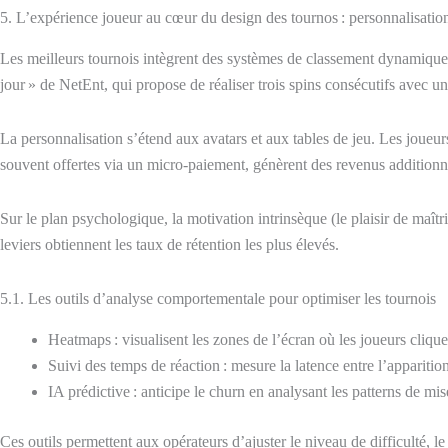
5. L’expérience joueur au cœur du design des tournos : personnalisation
Les meilleurs tournois intègrent des systèmes de classement dynamiques
jour » de NetEnt, qui propose de réaliser trois spins consécutifs avec u
La personnalisation s’étend aux avatars et aux tables de jeu. Les joue
souvent offertes via un micro‑paiement, génèrent des revenus additionnel
Sur le plan psychologique, la motivation intrinsèque (le plaisir de maît
leviers obtiennent les taux de rétention les plus élevés.
5.1. Les outils d’analyse comportementale pour optimiser les tournois
Heatmaps : visualisent les zones de l’écran où les joueurs cliqu
Suivi des temps de réaction : mesure la latence entre l’appariti
IA prédictive : anticipe le churn en analysant les patterns de mis
Ces outils permettent aux opérateurs d’ajuster le niveau de difficulté, le