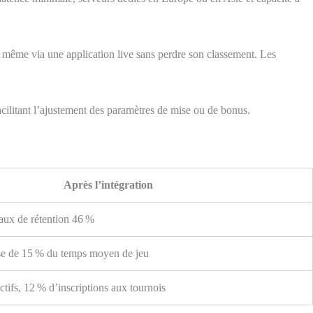
 même via une application live sans perdre son classement. Les
acilitant l’ajustement des paramètres de mise ou de bonus.
Après l’intégration
aux de rétention 46 %
e de 15 % du temps moyen de jeu
tifs, 12 % d’inscriptions aux tournois