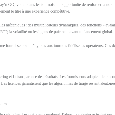
’n GO, voient dans les tournois une opportunité de renforcer la notorié
ement le titre à une expérience compétitive.
velles mécaniques : des multiplicateurs dynamiques, des fonctions « avala
 RTP, la volatilité ou les lignes de paiement avant un lancement global.
fournisseur sont éligibles aux tournois fidélise les opérateurs. Ces derni
gering et la transparence des résultats. Les fournisseurs adaptent leurs
licences garantissent que les algorithmes de tirage restent aléatoires et
emium
 du catalogue. Les opérateurs évaluent d’abord la robustesse technique :