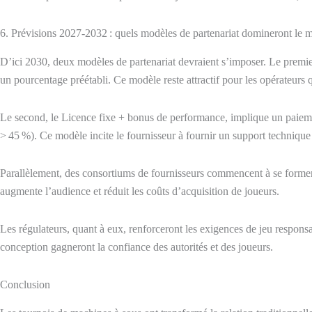
6. Prévisions 2027‑2032 : quels modèles de partenariat domineront le 
D’ici 2030, deux modèles de partenariat devraient s’imposer. Le premier, 
un pourcentage préétabli. Ce modèle reste attractif pour les opérateurs q
Le second, le Licence fixe + bonus de performance, implique un paiemen
> 45 %). Ce modèle incite le fournisseur à fournir un support technique
Parallèlement, des consortiums de fournisseurs commencent à se former 
augmente l’audience et réduit les coûts d’acquisition de joueurs.
Les régulateurs, quant à eux, renforceront les exigences de jeu responsab
conception gagneront la confiance des autorités et des joueurs.
Conclusion