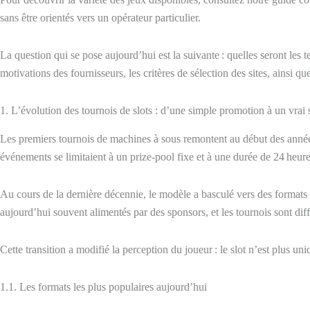
sans être orientés vers un opérateur particulier.
La question qui se pose aujourd’hui est la suivante : quelles seront les
motivations des fournisseurs, les critères de sélection des sites, ainsi 
1. L’évolution des tournois de slots : d’une simple promotion à un vrai 
Les premiers tournois de machines à sous remontent au début des année
événements se limitaient à un prize‑pool fixe et à une durée de 24 heures
Au cours de la dernière décennie, le modèle a basculé vers des formats 
aujourd’hui souvent alimentés par des sponsors, et les tournois sont d
Cette transition a modifié la perception du joueur : le slot n’est plus uni
1.1. Les formats les plus populaires aujourd’hui