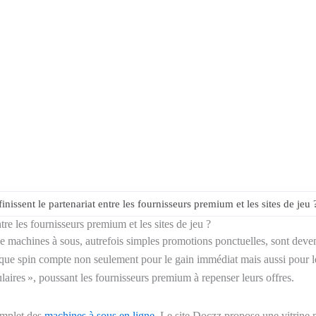
issent le partenariat entre les fournisseurs premium et les sites de jeu 
re les fournisseurs premium et les sites de jeu ?
 de machines à sous, autrefois simples promotions ponctuelles, sont dev
aque spin compte non seulement pour le gain immédiat mais aussi pour 
ulaires », poussant les fournisseurs premium à repenser leurs offres.
omplet des
machines à sous en ligne
. Le site Doczz propose une vitrine n