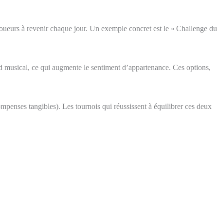
joueurs à revenir chaque jour. Un exemple concret est le « Challenge du
nd musical, ce qui augmente le sentiment d’appartenance. Ces options,
mpenses tangibles). Les tournois qui réussissent à équilibrer ces deux