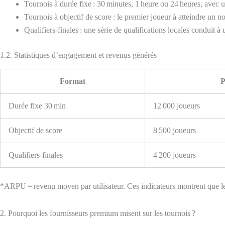
Tournois à durée fixe : 30 minutes, 1 heure ou 24 heures, avec 
Tournois à objectif de score : le premier joueur à atteindre un 
Qualifiers‑finales : une série de qualifications locales conduit à 
1.2. Statistiques d’engagement et revenus générés
Format
P
Durée fixe 30 min
12 000 joueurs
Objectif de score
8 500 joueurs
Qualifiers‑finales
4 200 joueurs
*ARPU = revenu moyen par utilisateur. Ces indicateurs montrent que le
2. Pourquoi les fournisseurs premium misent sur les tournois ?