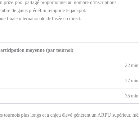
un prize‑pool partagé proportionnel au nombre d’inscriptions.
nombre de gains prédéfini remporte le jackpot.
une finale internationale diffusée en direct.
articipation moyenne (par tournoi)
22 min
27 min
35 min
s tournois plus longs et à enjeu élevé génèrent un ARPU supérieur, mêm