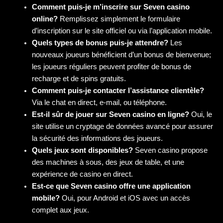
Comment puis-je m’inscrire sur Seven casino
online?
Remplissez simplement le formulaire
d’inscription sur le site officiel ou via l’application mobile.
Quels types de bonus puis-je attendre?
Les
nouveaux joueurs bénéficient d’un bonus de bienvenue;
les joueurs réguliers peuvent profiter de bonus de
recharge et de spins gratuits.
Comment puis-je contacter l’assistance clientèle?
Via le chat en direct, e-mail, ou téléphone.
Est-il sûr de jouer sur Seven casino en ligne?
Oui, le
site utilise un cryptage de données avancé pour assurer
la sécurité des informations des joueurs.
Quels jeux sont disponibles?
Seven casino propose
des machines à sous, des jeux de table, et une
expérience de casino en direct.
Est-ce que Seven casino offre une application
mobile?
Oui, pour Android et iOS avec un accès
complet aux jeux.