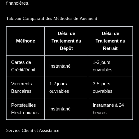
financières.
Tableau Comparatif des Méthodes de Paiement
Délai de
Délai de
Méthode
Traitement du
Traitement du
Dépôt
Retrait
Cartes de
1-3 jours
Instantané
Crédit/Débit
ouvrables
Virements
1-2 jours
3-5 jours
Bancaires
ouvrables
ouvrables
Portefeuilles
Instantané à 24
Instantané
Électroniques
heures
Service Client et Assistance