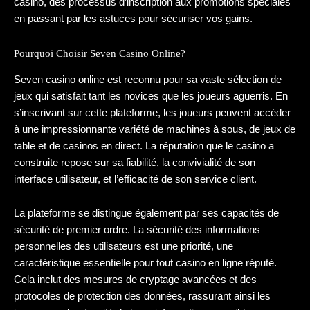
casino, des processus d’inscription aux promotions spéciales
en passant par les astuces pour sécuriser vos gains.
Pourquoi Choisir Seven Casino Online?
Seven casino online est reconnu pour sa vaste sélection de
jeux qui satisfait tant les novices que les joueurs aguerris. En
s’inscrivant sur cette plateforme, les joueurs peuvent accéder
à une impressionnante variété de machines à sous, de jeux de
table et de casinos en direct. La réputation que le casino a
construite repose sur sa fiabilité, la convivialité de son
interface utilisateur, et l’efficacité de son service client.
La plateforme se distingue également par ses capacités de
sécurité de premier ordre. La sécurité des informations
personnelles des utilisateurs est une priorité, une
caractéristique essentielle pour tout casino en ligne réputé.
Cela inclut des mesures de cryptage avancées et des
protocoles de protection des données, rassurant ainsi les