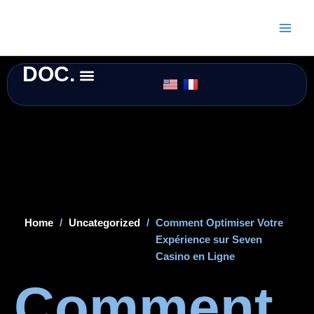
Skip
to
content
DOC.
Home
/
Uncategorized
/
Comment Optimiser Votre
Expérience sur Seven
Casino en Ligne
Comment