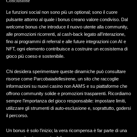
Conclusione
Le funzioni social non sono più un optional; sono il cuore
pulsante attorno al quale i bonus creano valore condiviso. Dal
welcome bonus che introduce il nuovo utente alla community,
alle promozioni ricorrenti, al cash‑back legato all’interazione,
fino ai programmi di referral e alle future integrazioni con AI e
NFT, ogni elemento contribuisce a costruire un ecosistema di
gioco più coeso e sostenibile.
Chi desidera sperimentare queste dinamiche può consultare
risorse come Parcobaiadellesirene, un sito che raccoglie
informazioni su nuovi casino non AAMS e su piattaforme che
offrono community solide e promozioni trasparenti. Ricordiamo
sempre l’importanza del gioco responsabile: impostare limiti,
utilizzare gli strumenti di auto‑esclusione e, soprattutto, godersi
il percorso.
Un bonus è solo l’inizio; la vera ricompensa è far parte di una