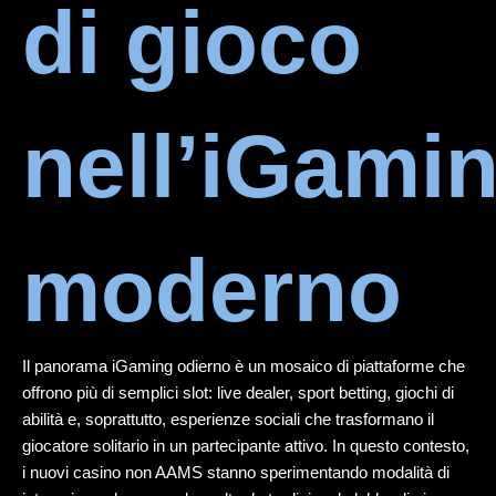
di gioco
nell’iGami
moderno
Il panorama iGaming odierno è un mosaico di piattaforme che
offrono più di semplici slot: live dealer, sport betting, giochi di
abilità e, soprattutto, esperienze sociali che trasformano il
giocatore solitario in un partecipante attivo. In questo contesto,
i nuovi casino non AAMS stanno sperimentando modalità di