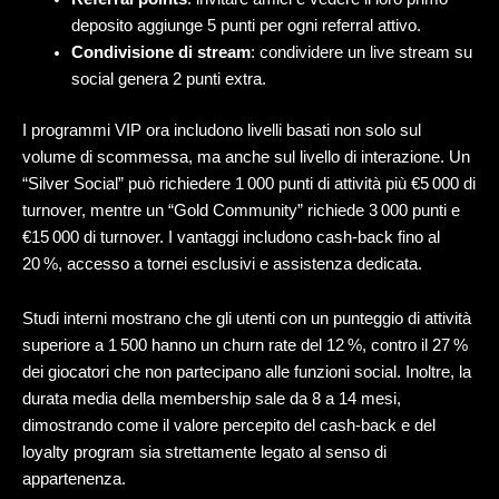
deposito aggiunge 5 punti per ogni referral attivo.
Condivisione di stream
: condividere un live stream su
social genera 2 punti extra.
I programmi VIP ora includono livelli basati non solo sul
volume di scommessa, ma anche sul livello di interazione. Un
“Silver Social” può richiedere 1 000 punti di attività più €5 000 di
turnover, mentre un “Gold Community” richiede 3 000 punti e
€15 000 di turnover. I vantaggi includono cash‑back fino al
20 %, accesso a tornei esclusivi e assistenza dedicata.
Studi interni mostrano che gli utenti con un punteggio di attività
superiore a 1 500 hanno un churn rate del 12 %, contro il 27 %
dei giocatori che non partecipano alle funzioni social. Inoltre, la
durata media della membership sale da 8 a 14 mesi,
dimostrando come il valore percepito del cash‑back e del
loyalty program sia strettamente legato al senso di
appartenenza.