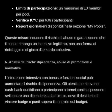
Limiti di partecipazione
: un massimo di 10 membri
per pool.
Verifica KYC
per tutti i partecipanti.
Report giornalieri
disponibili nella sezione “My Pools”.
Queste misure riducono il rischio di abuso e garantiscono che
il bonus rimanga un incentivo legittimo, non una forma di
riciclaggio o di gioco d’azzardo collusivo.
6. Analisi dei rischi: dipendenza, abuso di promozioni e
normativa
L’interazione intensiva con bonus e funzioni social può
aumentare il rischio di dipendenza. Gli utenti che ricevono
cash‑back quotidiano o partecipano a tornei continui possono
sviluppare una dipendenza da stimolo, dove il desiderio di
vincere badge o punti supera il controllo sul budget.