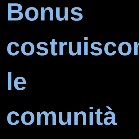
Bonus
costruisco
le
comunità