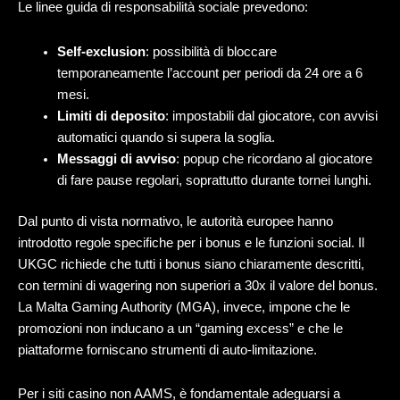
Le linee guida di responsabilità sociale prevedono:
Self‑exclusion
: possibilità di bloccare
temporaneamente l’account per periodi da 24 ore a 6
mesi.
Limiti di deposito
: impostabili dal giocatore, con avvisi
automatici quando si supera la soglia.
Messaggi di avviso
: popup che ricordano al giocatore
di fare pause regolari, soprattutto durante tornei lunghi.
Dal punto di vista normativo, le autorità europee hanno
introdotto regole specifiche per i bonus e le funzioni social. Il
UKGC richiede che tutti i bonus siano chiaramente descritti,
con termini di wagering non superiori a 30x il valore del bonus.
La Malta Gaming Authority (MGA), invece, impone che le
promozioni non inducano a un “gaming excess” e che le
piattaforme forniscano strumenti di auto‑limitazione.
Per i siti casino non AAMS, è fondamentale adeguarsi a