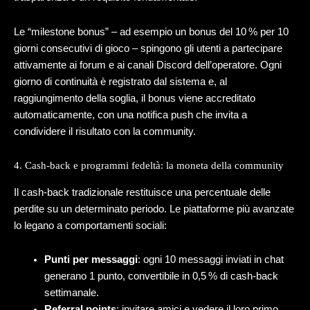
Le “milestone bonus” – ad esempio un bonus del 10 % per 10
giorni consecutivi di gioco – spingono gli utenti a partecipare
attivamente ai forum e ai canali Discord dell’operatore. Ogni
giorno di continuità è registrato dal sistema e, al
raggiungimento della soglia, il bonus viene accreditato
automaticamente, con una notifica push che invita a
condividere il risultato con la community.
4. Cash‑back e programmi fedeltà: la moneta della community
Il cash‑back tradizionale restituisce una percentuale delle
perdite su un determinato periodo. Le piattaforme più avanzate
lo legano a comportamenti sociali:
Punti per messaggi
: ogni 10 messaggi inviati in chat
generano 1 punto, convertibile in 0,5 % di cash‑back
settimanale.
Referral points
: invitare amici e vedere il loro primo