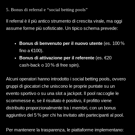
5. Bonus di referral e “social betting pools”
Il referral è il più antico strumento di crescita virale, ma oggi
assume forme più sofisticate. Un tipico schema prevede:
Bonus di benvenuto per il nuovo utente
(es. 100 %
fino a €100).
Bonus di attivazione per il referente
(es. €20
cash‑back o 10 % di free spin).
Alcuni operatori hanno introdotto i social betting pools, ovvero
gruppi di giocatori che uniscono le proprie puntate su un
evento sportivo o su una slot a jackpot. Il pool raccoglie le
scommesse e, se il risultato è positivo, il profitto viene
distribuito proporzionalmente tra i membri, con un bonus
aggiuntivo del 5 % per chi ha invitato altri partecipanti al pool.
Per mantenere la trasparenza, le piattaforme implementano: