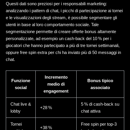
Questi dati sono preziosi per i responsabili marketing:
analizzando i pattern di chat, i picchi di partecipazione ai tornei
e le visualizzazioni degli stream, è possibile segmentare gli
utenti in base al loro comportamento sociale. Tale
segmentazione permette di creare offerte bonus altamente
personalizzate, ad esempio un cash‑back del 10 % per i
giocatori che hanno partecipato a più di tre tornei settimanali,
oppure free spin extra per chi ha inviato più di 50 messaggi in
chat.
Incremento
Funzione
Bonus tipico
medio di
social
associato
engagement
Chat live &
5 % di cash‑back su
+28 %
lobby
chat attiva
Tornei
Free spin per top‑3
+38 %