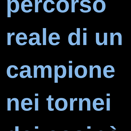
percorso
reale di un
campione
nei tornei