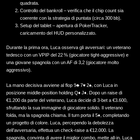
quadrata.
Controllo del bankroll – verifica che il chip count sia
coerente con la strategia di puntata (circa 300 bb).
Setup del tablet – apertura di PokerTracker,
caricamento del HUD personalizzato.
Durante la prima ora, Luca osserva gli avversari: un veterano
tedesco con un VPIP del 22 % (giocatore tight‑aggressive) e
una giovane spagnola con un AF di 3,2 (giocatore molto
aggressivo).
La mano decisiva avviene al flop 9♣ 7♥ 2♠, con Luca in
posizione middle‑position holding Q♦ J♦. Dopo un raise di
€1.200 da parte del veterano, Luca decide di 3‑bet a €3.600,
sfruttando la sua immagine di giocatore solido. Il veterano
folda, ma la spagnola chiama. Il turn porta il 5♦, completando
un progetto di colore. Luca, percependo la debolezza
dell’avversaria, effettua un check‑raise a €12.000. La
spagnola, convinta di avere il miglior combo, mette all‑in. Luca