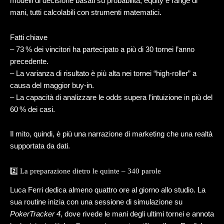
modelli di decisione basati su probabilità, equity e range di
mani, tutti calcolabili con strumenti matematici.
Fatti chiave
– 73 % dei vincitori ha partecipato a più di 30 tornei l’anno
precedente.
– La varianza di risultato è più alta nei tornei “high‑roller” a
causa del maggior buy‑in.
– La capacità di analizzare le odds supera l’intuizione in più del
60 % dei casi.
Il mito, quindi, è più una narrazione di marketing che una realtà
supportata da dati.
2️⃣ La preparazione dietro le quinte – 340 parole
Luca Ferri dedica almeno quattro ore al giorno allo studio. La
sua routine inizia con una sessione di simulazione su
PokerTracker 4
, dove rivede le mani degli ultimi tornei e annota