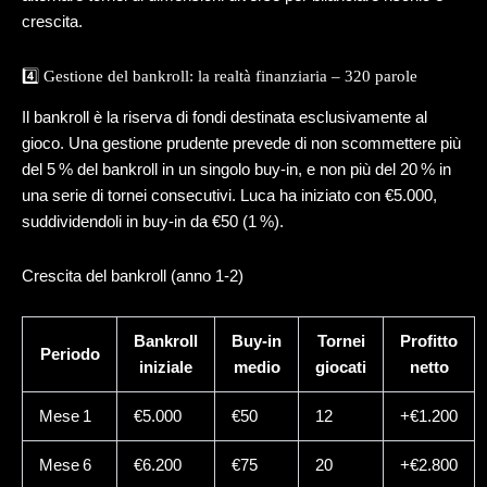
crescita.
4️⃣ Gestione del bankroll: la realtà finanziaria – 320 parole
Il bankroll è la riserva di fondi destinata esclusivamente al
gioco. Una gestione prudente prevede di non scommettere più
del 5 % del bankroll in un singolo buy‑in, e non più del 20 % in
una serie di tornei consecutivi. Luca ha iniziato con €5.000,
suddividendoli in buy‑in da €50 (1 %).
Crescita del bankroll (anno 1‑2)
Bankroll
Buy‑in
Tornei
Profitto
Periodo
iniziale
medio
giocati
netto
Mese 1
€5.000
€50
12
+€1.200
Mese 6
€6.200
€75
20
+€2.800