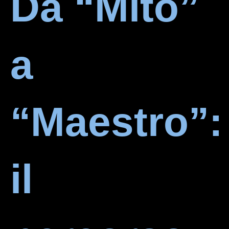
Da “Mito”
a
“Maestro”:
il