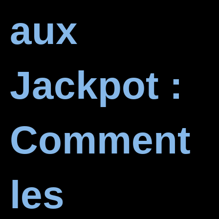
aux
Jackpot :
Comment
les