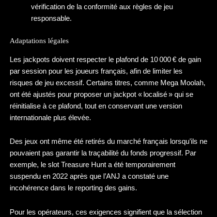
vérification de la conformité aux règles de jeu
responsable.
Adaptations légales
Les jackpots doivent respecter le plafond de 10 000 € de gain
par session pour les joueurs français, afin de limiter les
risques de jeu excessif. Certains titres, comme Mega Moolah,
ont été ajustés pour proposer un jackpot « localisé » qui se
réinitialise à ce plafond, tout en conservant une version
internationale plus élevée.
Des jeux ont même été retirés du marché français lorsqu’ils ne
pouvaient pas garantir la traçabilité du fonds progressif. Par
exemple, le slot Treasure Hunt a été temporairement
suspendu en 2022 après que l’ANJ a constaté une
incohérence dans le reporting des gains.
Pour les opérateurs, ces exigences signifient que la sélection