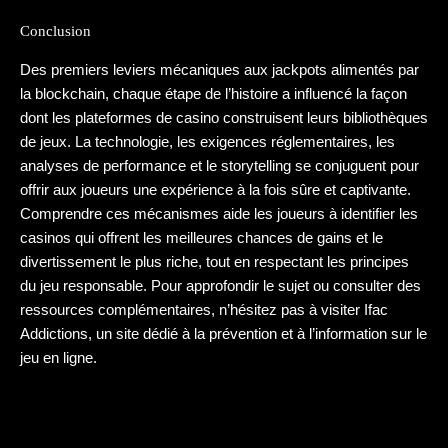
Conclusion
Des premiers leviers mécaniques aux jackpots alimentés par
la blockchain, chaque étape de l’histoire a influencé la façon
dont les plateformes de casino construisent leurs bibliothèques
de jeux. La technologie, les exigences réglementaires, les
analyses de performance et le storytelling se conjuguent pour
offrir aux joueurs une expérience à la fois sûre et captivante.
Comprendre ces mécanismes aide les joueurs à identifier les
casinos qui offrent les meilleures chances de gains et le
divertissement le plus riche, tout en respectant les principes
du jeu responsable. Pour approfondir le sujet ou consulter des
ressources complémentaires, n’hésitez pas à visiter Ifac
Addictions, un site dédié à la prévention et à l’information sur le
jeu en ligne.