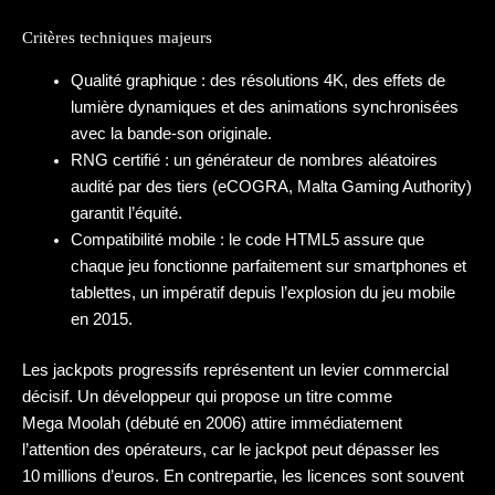
Critères techniques majeurs
Qualité graphique : des résolutions 4K, des effets de
lumière dynamiques et des animations synchronisées
avec la bande‑son originale.
RNG certifié : un générateur de nombres aléatoires
audité par des tiers (eCOGRA, Malta Gaming Authority)
garantit l’équité.
Compatibilité mobile : le code HTML5 assure que
chaque jeu fonctionne parfaitement sur smartphones et
tablettes, un impératif depuis l’explosion du jeu mobile
en 2015.
Les jackpots progressifs représentent un levier commercial
décisif. Un développeur qui propose un titre comme
Mega Moolah (débuté en 2006) attire immédiatement
l’attention des opérateurs, car le jackpot peut dépasser les
10 millions d’euros. En contrepartie, les licences sont souvent