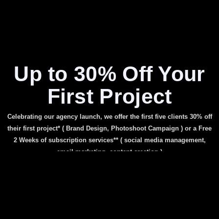
Up to 30% Off Your
First Project
Celebrating our agency launch, we offer the first five clients 30% off
their first project* ( Brand Design, Photoshoot Campaign ) or a Free
2 Weeks of subscription services** ( social media management,
email marketing, content creation )
Start Your Project
*of a minimum rates of 2000€ | ** A minimum of 3 months are required