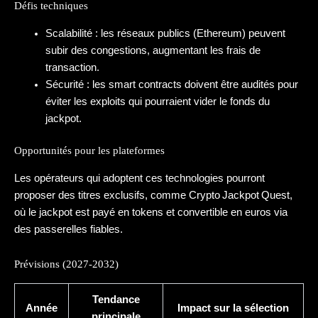
Défis techniques
Scalabilité : les réseaux publics (Ethereum) peuvent
subir des congestions, augmentant les frais de
transaction.
Sécurité : les smart contracts doivent être audités pour
éviter les exploits qui pourraient vider le fonds du
jackpot.
Opportunités pour les plateformes
Les opérateurs qui adoptent ces technologies pourront
proposer des titres exclusifs, comme Crypto Jackpot Quest,
où le jackpot est payé en tokens et convertible en euros via
des passerelles fiables.
Prévisions (2027‑2032)
Tendance
Année
Impact sur la sélection
principale