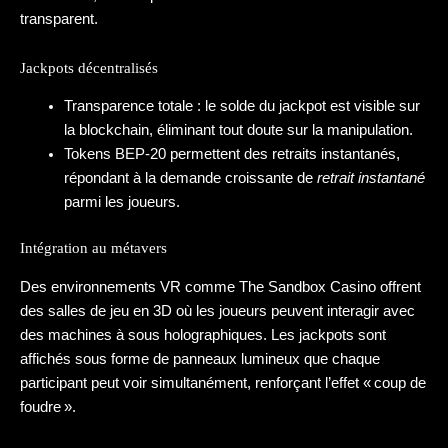
transparent.
Jackpots décentralisés
Transparence totale : le solde du jackpot est visible sur
la blockchain, éliminant tout doute sur la manipulation.
Tokens BEP‑20 permettent des retraits instantanés,
répondant à la demande croissante de
retrait instantané
parmi les joueurs.
Intégration au métavers
Des environnements VR comme The Sandbox Casino offrent
des salles de jeu en 3D où les joueurs peuvent interagir avec
des machines à sous holographiques. Les jackpots sont
affichés sous forme de panneaux lumineux que chaque
participant peut voir simultanément, renforçant l’effet « coup de
foudre ».