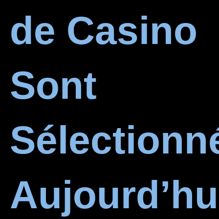
de Casino
Sont
Sélectionn
Aujourd’hu