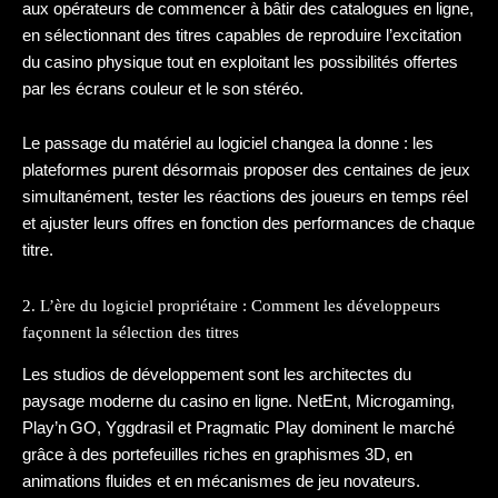
aux opérateurs de commencer à bâtir des catalogues en ligne,
en sélectionnant des titres capables de reproduire l’excitation
du casino physique tout en exploitant les possibilités offertes
par les écrans couleur et le son stéréo.
Le passage du matériel au logiciel changea la donne : les
plateformes purent désormais proposer des centaines de jeux
simultanément, tester les réactions des joueurs en temps réel
et ajuster leurs offres en fonction des performances de chaque
titre.
2. L’ère du logiciel propriétaire : Comment les développeurs
façonnent la sélection des titres
Les studios de développement sont les architectes du
paysage moderne du casino en ligne. NetEnt, Microgaming,
Play’n GO, Yggdrasil et Pragmatic Play dominent le marché
grâce à des portefeuilles riches en graphismes 3D, en
animations fluides et en mécanismes de jeu novateurs.