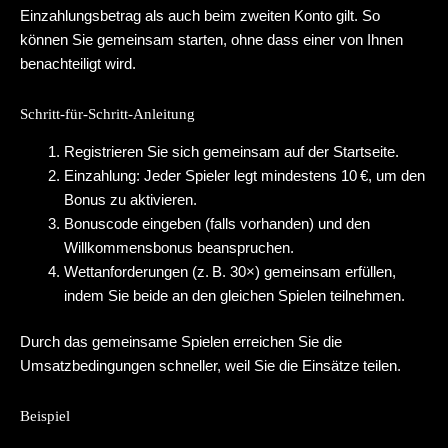
Einzahlungsbetrag als auch beim zweiten Konto gilt. So
können Sie gemeinsam starten, ohne dass einer von Ihnen
benachteiligt wird.
Schritt‑für‑Schritt‑Anleitung
Registrieren Sie sich gemeinsam auf der Startseite.
Einzahlung: Jeder Spieler legt mindestens 10 €, um den
Bonus zu aktivieren.
Bonuscode eingeben (falls vorhanden) und den
Willkommensbonus beanspruchen.
Wettanforderungen (z. B. 30×) gemeinsam erfüllen,
indem Sie beide an den gleichen Spielen teilnehmen.
Durch das gemeinsame Spielen erreichen Sie die
Umsatzbedingungen schneller, weil Sie die Einsätze teilen.
Beispiel