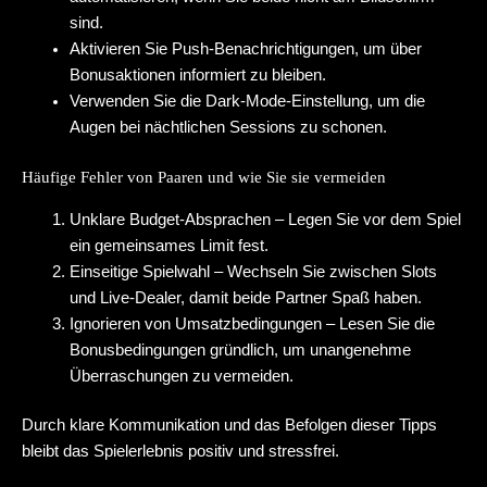
sind.
Aktivieren Sie Push‑Benachrichtigungen, um über
Bonusaktionen informiert zu bleiben.
Verwenden Sie die Dark‑Mode‑Einstellung, um die
Augen bei nächtlichen Sessions zu schonen.
Häufige Fehler von Paaren und wie Sie sie vermeiden
Unklare Budget‑Absprachen – Legen Sie vor dem Spiel
ein gemeinsames Limit fest.
Einseitige Spielwahl – Wechseln Sie zwischen Slots
und Live‑Dealer, damit beide Partner Spaß haben.
Ignorieren von Umsatzbedingungen – Lesen Sie die
Bonusbedingungen gründlich, um unangenehme
Überraschungen zu vermeiden.
Durch klare Kommunikation und das Befolgen dieser Tipps
bleibt das Spielerlebnis positiv und stressfrei.