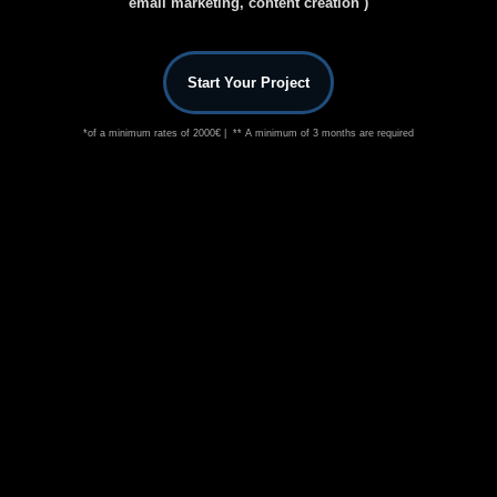
email marketing, content creation )
Start Your Project
*of a minimum rates of 2000€ | ** A minimum of 3 months are required