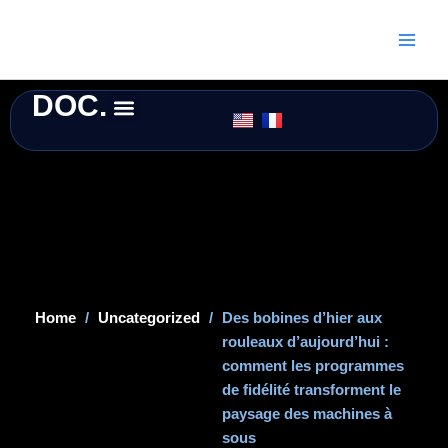
Skip
to
content
DOC.
Home
/
Uncategorized
/
Des bobines d’hier aux
rouleaux d’aujourd’hui :
comment les programmes
de fidélité transforment le
paysage des machines à
sous