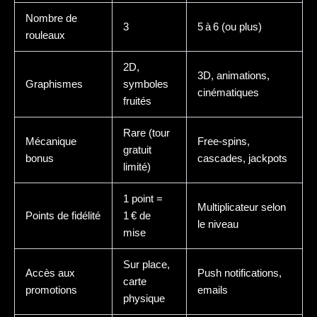
Nombre de
3
5 à 6 (ou plus)
rouleaux
2D,
3D, animations,
Graphismes
symboles
cinématiques
fruités
Rare (tour
Mécanique
Free‑spins,
gratuit
bonus
cascades, jackpots
limité)
1 point =
Multiplicateur selon
Points de fidélité
1 € de
le niveau
mise
Sur place,
Accès aux
Push notifications,
carte
promotions
emails
physique