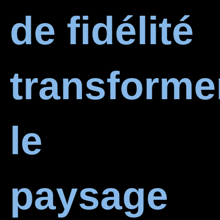
de fidélité
transforme
le
paysage