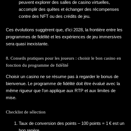
peuvent explorer des salles de casino virtuelles,
accomplir des quêtes et échanger des récompenses
contre des NFT ou des crédits de jeu.
Ces évolutions suggèrent que, d’ici 2028, la frontière entre les
programmes de fidélité et les expériences de jeu immersives
sera quasi inexistante.
8. Conseils pratiques pour les joueurs : choisir le bon casino en
fonction du programme de fidélité
Choisir un casino ne se résume pas à regarder le bonus de
bienvenue. Le programme de fidélité doit être évalué avec la
même rigueur que l’on applique aux RTP et aux limites de
mise.
Checklist de sélection
Taux de conversion des points – 100 points = 1 € est un
bon repère.