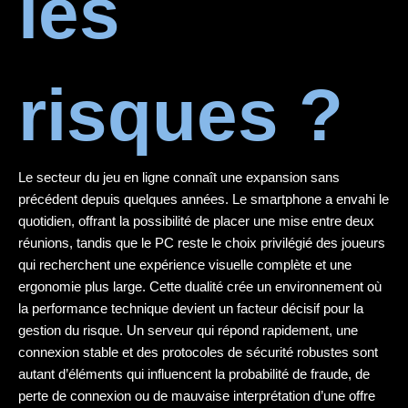
les
risques ?
Le secteur du jeu en ligne connaît une expansion sans
précédent depuis quelques années. Le smartphone a envahi le
quotidien, offrant la possibilité de placer une mise entre deux
réunions, tandis que le PC reste le choix privilégié des joueurs
qui recherchent une expérience visuelle complète et une
ergonomie plus large. Cette dualité crée un environnement où
la performance technique devient un facteur décisif pour la
gestion du risque. Un serveur qui répond rapidement, une
connexion stable et des protocoles de sécurité robustes sont
autant d’éléments qui influencent la probabilité de fraude, de
perte de connexion ou de mauvaise interprétation d’une offre