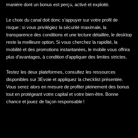
manière dont un bonus est perçu, activé et exploité.
Le choix du canal doit donc s’appuyer sur votre profil de
risque : si vous privilégiez la sécurité maximale, la
transparence des conditions et une lecture détaillée, le desktop
reste la meilleure option. Si vous cherchez la rapidité, la
mobilité et des promotions instantanées, le mobile vous offrira
plus d’avantages, à condition d’appliquer des limites strictes.
Testez les deux plateformes, consultez les ressources
disponibles sur 3Evoie et appliquez la checklist présentée.
Vous serez alors en mesure de profiter pleinement des bonus
tout en protégeant votre capital et votre bien‑être. Bonne
chance et jouez de façon responsable !