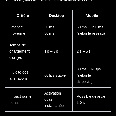
Critère
Desktop
Mobile
Latence
30 ms –
50 ms – 150 ms
moyenne
80 ms
(selon le réseau)
Temps de
chargement
1 s – 3 s
2 s – 5 s
d’un jeu
30 fps – 60 fps
Fluidité des
60 fps stable
(selon le
animations
dispositif)
Activation
Impact sur le
Possible délai de
quasi
bonus
1‑2 s
instantanée