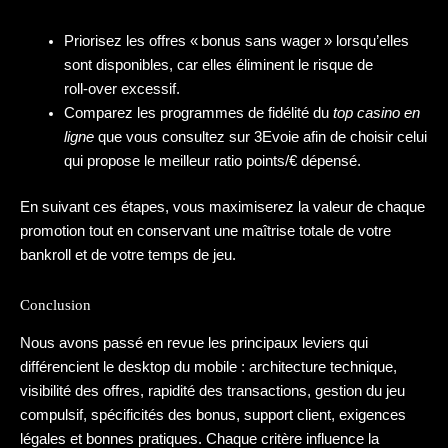
Priorisez les offres « bonus sans wager » lorsqu’elles
sont disponibles, car elles éliminent le risque de
roll‑over excessif.
Comparez les programmes de fidélité du
top casino en
ligne
que vous consultez sur 3Evoie afin de choisir celui
qui propose le meilleur ratio points/€ dépensé.
En suivant ces étapes, vous maximiserez la valeur de chaque
promotion tout en conservant une maîtrise totale de votre
bankroll et de votre temps de jeu.
Conclusion
Nous avons passé en revue les principaux leviers qui
différencient le desktop du mobile : architecture technique,
visibilité des offres, rapidité des transactions, gestion du jeu
compulsif, spécificités des bonus, support client, exigences
légales et bonnes pratiques. Chaque critère influence la