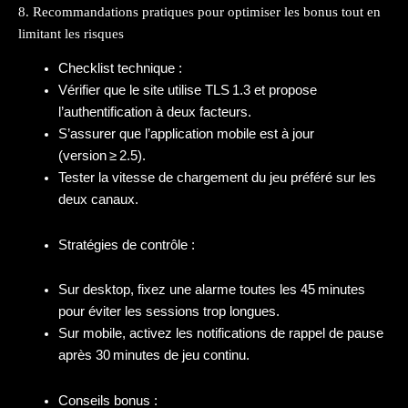
8. Recommandations pratiques pour optimiser les bonus tout en
limitant les risques
Checklist technique :
Vérifier que le site utilise TLS 1.3 et propose
l’authentification à deux facteurs.
S’assurer que l’application mobile est à jour
(version ≥ 2.5).
Tester la vitesse de chargement du jeu préféré sur les
deux canaux.
Stratégies de contrôle :
Sur desktop, fixez une alarme toutes les 45 minutes
pour éviter les sessions trop longues.
Sur mobile, activez les notifications de rappel de pause
après 30 minutes de jeu continu.
Conseils bonus :