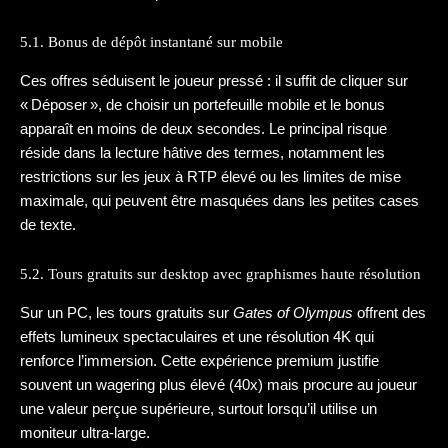
5.1. Bonus de dépôt instantané sur mobile
Ces offres séduisent le joueur pressé : il suffit de cliquer sur
« Déposer », de choisir un portefeuille mobile et le bonus
apparaît en moins de deux secondes. Le principal risque
réside dans la lecture hâtive des termes, notamment les
restrictions sur les jeux à RTP élevé ou les limites de mise
maximale, qui peuvent être masquées dans les petites cases
de texte.
5.2. Tours gratuits sur desktop avec graphismes haute résolution
Sur un PC, les tours gratuits sur
Gates of Olympus
offrent des
effets lumineux spectaculaires et une résolution 4K qui
renforce l’immersion. Cette expérience premium justifie
souvent un wagering plus élevé (40x) mais procure au joueur
une valeur perçue supérieure, surtout lorsqu’il utilise un
moniteur ultra‑large.