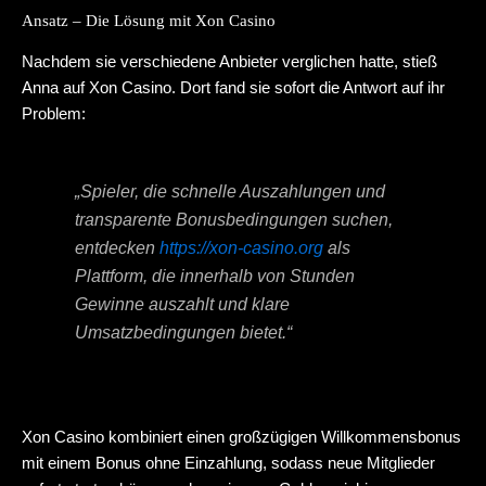
Ansatz – Die Lösung mit Xon Casino
Nachdem sie verschiedene Anbieter verglichen hatte, stieß
Anna auf Xon Casino. Dort fand sie sofort die Antwort auf ihr
Problem:
„Spieler, die schnelle Auszahlungen und
transparente Bonusbedingungen suchen,
entdecken
https://xon-casino.org
als
Plattform, die innerhalb von Stunden
Gewinne auszahlt und klare
Umsatzbedingungen bietet.“
Xon Casino kombiniert einen großzügigen Willkommensbonus
mit einem Bonus ohne Einzahlung, sodass neue Mitglieder