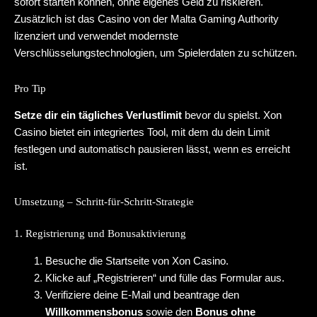
sofort starten können, ohne eigenes Geld zu riskieren.
Zusätzlich ist das Casino von der Malta Gaming Authority
lizenziert und verwendet modernste
Verschlüsselungstechnologien, um Spielerdaten zu schützen.
Pro Tip
Setze dir ein tägliches Verlustlimit
bevor du spielst. Xon
Casino bietet ein integriertes Tool, mit dem du dein Limit
festlegen und automatisch pausieren lässt, wenn es erreicht
ist.
Umsetzung – Schritt‑für‑Schritt‑Strategie
1. Registrierung und Bonusaktivierung
Besuche die Startseite von Xon Casino.
Klicke auf „Registrieren“ und fülle das Formular aus.
Verifiziere deine E‑Mail und beantrage den
Willkommensbonus
sowie den
Bonus ohne