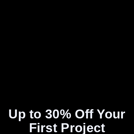
Up to 30% Off Your
First Project