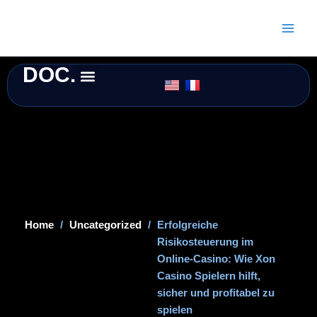
Skip
to
content
DOC.
Home
/
Uncategorized
/
Erfolgreiche
Risikosteuerung im
Online‑Casino: Wie Xon
Casino Spielern hilft,
sicher und profitabel zu
spielen