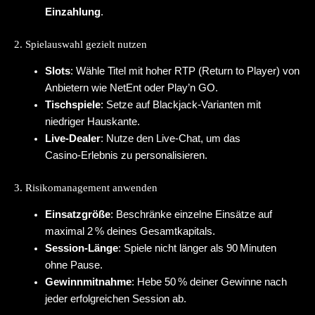
Einzahlung
.
2. Spielauswahl gezielt nutzen
Slots
: Wähle Titel mit hoher RTP (Return to Player) von
Anbietern wie NetEnt oder Play’n GO.
Tischspiele
: Setze auf Blackjack‑Varianten mit
niedriger Hauskante.
Live‑Dealer
: Nutze den Live‑Chat, um das
Casino‑Erlebnis zu personalisieren.
3. Risikomanagement anwenden
Einsatzgröße
: Beschränke einzelne Einsätze auf
maximal 2 % deines Gesamtkapitals.
Session‑Länge
: Spiele nicht länger als 90 Minuten
ohne Pause.
Gewinnmitnahme
: Hebe 50 % deiner Gewinne nach
jeder erfolgreichen Session ab.