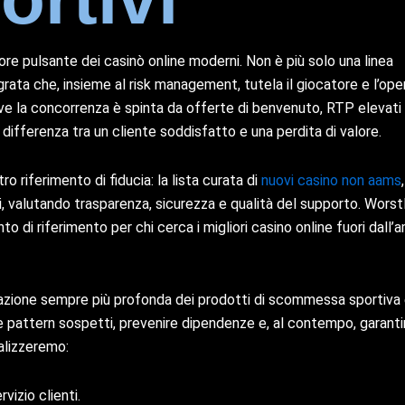
 cuore pulsante dei casinò online moderni. Non è più solo una linea
egrata che, insieme al risk management, tutela il giocatore e l’op
dove la concorrenza è spinta da offerte di benvenuto, RTP elevati
a differenza tra un cliente soddisfatto e una perdita di valore.
 riferimento di fiducia: la lista curata di
nuovi casino non aams
eri, valutando trasparenza, sicurezza e qualità del supporto. Worst
 di riferimento per chi cerca i migliori casino online fuori dall’
tegrazione sempre più profonda dei prodotti di scommessa sportiva
 pattern sospetti, prevenire dipendenze e, al contempo, garanti
nalizzeremo:
vizio clienti.