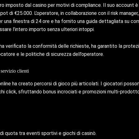
naliero imposto dal casino per motivi di compliance. Il suo account 
t di €25.000. L’operatore, in collaborazione con il risk manager,
per una finestra di 24 ore e ha fornito una guida dettagliata su co
sare l’intero importo senza ulteriori intoppi.
e: ha verificato la conformità delle richieste, ha garantito la prote
ocatore e le politiche di sicurezza dell’operatore.
servizio clienti
online ha creato percorsi di gioco più articolati. I giocatori posso
hi click, sfruttando bonus incrociati e promozioni multi‑prodotto
di quota tra eventi sportivi e giochi di casinò.