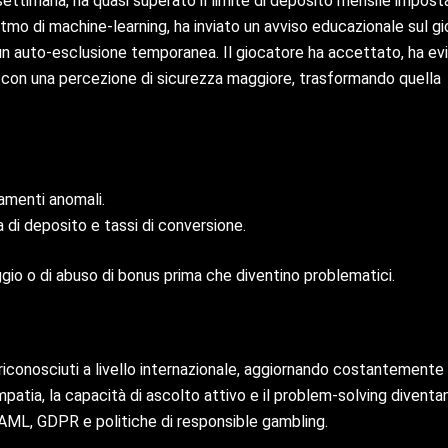
settimana, ha quasi superato il limite di deposito mensile impost
oritmo di machine‑learning, ha inviato un avviso educazionale sul g
 un auto‑esclusione temporanea. Il giocatore ha accettato, ha ev
 con una percezione di sicurezza maggiore, trasformando quella
amenti anomali.
 di deposito e tassi di conversione.
ggio o di abuso di bonus prima che diventino problematici.
 riconosciuti a livello internazionale, aggiornando costantemente 
mpatia, la capacità di ascolto attivo e il problem‑solving diventa
ML, GDPR e politiche di responsible gambling.