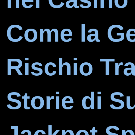
Come la Ge
Rischio Tr
Storie di S
Jackpot Sp