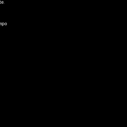
te.
empo