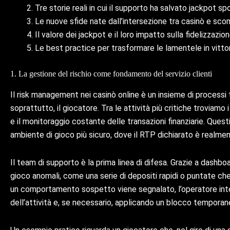
Tre storie reali in cui il supporto ha salvato jackpot spor
Le nuove sfide nate dall’intersezione tra casinò e sc
Il valore dei jackpot e il loro impatto sulla fidelizzazion
Le best practice per trasformare le lamentele in vittor
1. La gestione del rischio come fondamento del servizio clienti
Il risk management nei casinò online è un insieme di processi tec
soprattutto, il giocatore. Tra le attività più critiche troviamo i 
e il monitoraggio costante delle transazioni finanziarie. Ques
ambiente di gioco più sicuro, dove il RTP dichiarato è realmen
Il team di supporto è la prima linea di difesa. Grazie a dashboa
gioco anomali, come una serie di depositi rapidi o puntate che 
un comportamento sospetto viene segnalato, l’operatore in
dell’attività e, se necessario, applicando un blocco temporan