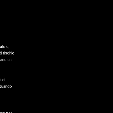
ale e,
i rischio
eano un
i di
 Quando