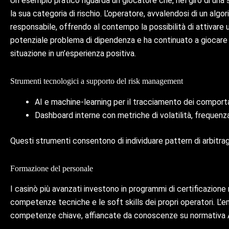
Un esempio pratico riguarda un giocatore che, nel giro di una 
la sua categoria di rischio. L’operatore, avvalendosi di un alg
responsabile, offrendo al contempo la possibilità di attivare
potenziale problema di dipendenza e ha continuato a giocare
situazione in un’esperienza positiva.
Strumenti tecnologici a supporto del risk management
AI e machine‑learning per il tracciamento dei comport
Dashboard interne con metriche di volatilità, frequenza
Questi strumenti consentono di individuare pattern di arbitra
Formazione del personale
I casinò più avanzati investono in programmi di certificazione
competenze tecniche e le soft skills dei propri operatori. L’e
competenze chiave, affiancate da conoscenze su normativa A