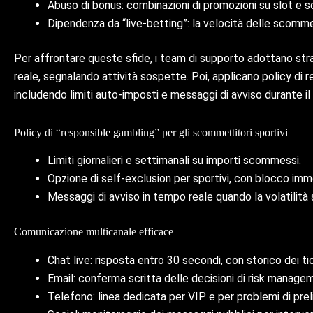
Abuso di bonus: combinazioni di promozioni su slot e s
Dipendenza da “live‑betting”: la velocità delle scom
Per affrontare queste sfide, i team di supporto adottano strat
reale, segnalando attività sospette. Poi, applicano policy di 
includendo limiti auto‑imposti e messaggi di avviso durante il 
Policy di “responsible gambling” per gli scommettitori sportivi
Limiti giornalieri e settimanali su importi scommessi.
Opzione di self‑exclusion per sportivi, con blocco immed
Messaggi di avviso in tempo reale quando la volatilità s
Comunicazione multicanale efficace
Chat live: risposta entro 30 secondi, con storico dei ti
Email: conferma scritta delle decisioni di risk manage
Telefono: linea dedicata per VIP e per problemi di pre