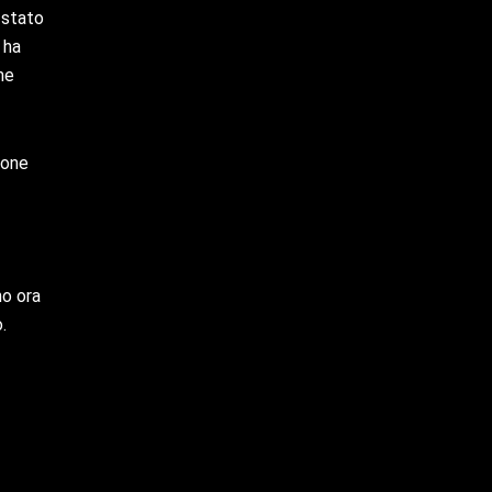
è stato
 ha
me
zione
no ora
.