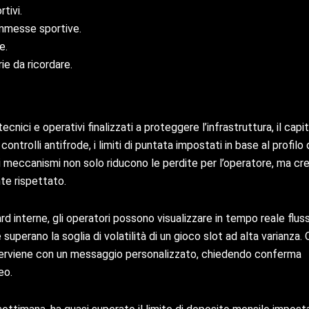
tivi.
ommesse sportive.
e.
ie da ricordare.
nici e operativi finalizzati a proteggere l’infrastruttura, il capit
controlli antifrode, i limiti di puntata impostati in base al profilo d
ti meccanismi non solo riducono le perdite per l’operatore, ma cr
te rispettato.
rd interne, gli operatori possono visualizzare in tempo reale fluss
superano la soglia di volatilità di un gioco slot ad alta varianza.
terviene con un messaggio personalizzato, chiedendo conferma
eo.