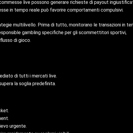
commesse live possono generare richieste di payout ingiustifica
messe in tempo reale può favorire comportamenti compulsivi.
egie multilivello. Prima di tutto, monitorano le transazioni in t
responsible gambling specifiche per gli scommettitori sportivi,
flusso di gioco.
iato di tutti i mercati live.
upera la soglia predefinita.
cket.
ment.
lievo urgente.