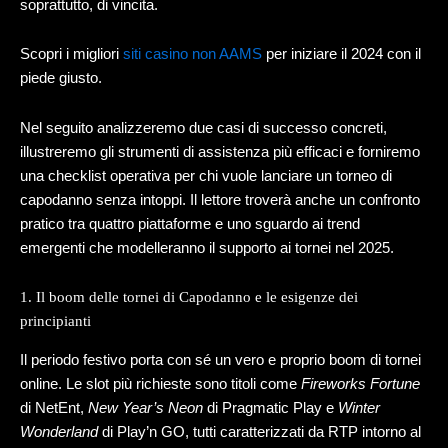
soprattutto, di vincita.
Scopri i migliori
siti casino non AAMS
per iniziare il 2024 con il
piede giusto.
Nel seguito analizzeremo due casi di successo concreti,
illustreremo gli strumenti di assistenza più efficaci e forniremo
una checklist operativa per chi vuole lanciare un torneo di
capodanno senza intoppi. Il lettore troverà anche un confronto
pratico tra quattro piattaforme e uno sguardo ai trend
emergenti che modelleranno il supporto ai tornei nel 2025.
1. Il boom delle tornei di Capodanno e le esigenze dei
principianti
Il periodo festivo porta con sé un vero e proprio boom di tornei
online. Le slot più richieste sono titoli come
Fireworks Fortune
di NetEnt,
New Year’s Neon
di Pragmatic Play e
Winter
Wonderland
di Play’n GO, tutti caratterizzati da RTP intorno al