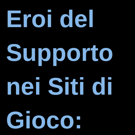
Eroi del
Supporto
nei Siti di
Gioco: