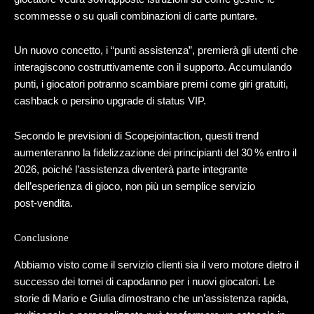
scommesse o su quali combinazioni di carte puntare.
Un nuovo concetto, i “punti assistenza”, premierà gli utenti che
interagiscono costruttivamente con il supporto. Accumulando
punti, i giocatori potranno scambiare premi come giri gratuiti,
cashback o persino upgrade di status VIP.
Secondo le previsioni di Scopejointaction, questi trend
aumenteranno la fidelizzazione dei principianti del 30 % entro il
2026, poiché l’assistenza diventerà parte integrante
dell’esperienza di gioco, non più un semplice servizio
post‑vendita.
Conclusione
Abbiamo visto come il servizio clienti sia il vero motore dietro il
successo dei tornei di capodanno per i nuovi giocatori. Le
storie di Mario e Giulia dimostrano che un’assistenza rapida,