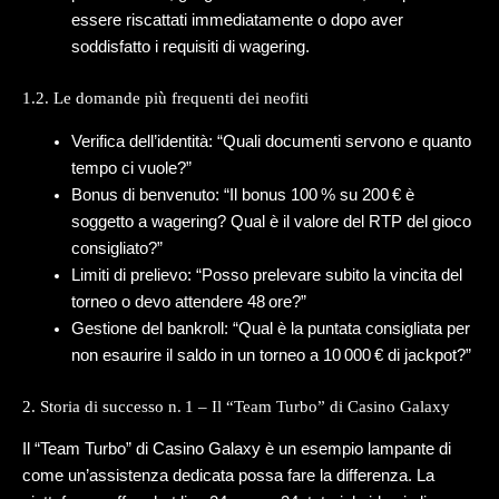
essere riscattati immediatamente o dopo aver
soddisfatto i requisiti di wagering.
1.2. Le domande più frequenti dei neofiti
Verifica dell’identità: “Quali documenti servono e quanto
tempo ci vuole?”
Bonus di benvenuto: “Il bonus 100 % su 200 € è
soggetto a wagering? Qual è il valore del RTP del gioco
consigliato?”
Limiti di prelievo: “Posso prelevare subito la vincita del
torneo o devo attendere 48 ore?”
Gestione del bankroll: “Qual è la puntata consigliata per
non esaurire il saldo in un torneo a 10 000 € di jackpot?”
2. Storia di successo n. 1 – Il “Team Turbo” di Casino Galaxy
Il “Team Turbo” di Casino Galaxy è un esempio lampante di
come un’assistenza dedicata possa fare la differenza. La