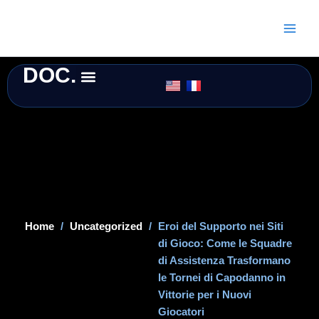
Skip
to
content
DOC.
Home
/
Uncategorized
/
Eroi del Supporto nei Siti
di Gioco: Come le Squadre
di Assistenza Trasformano
le Tornei di Capodanno in
Vittorie per i Nuovi
Giocatori