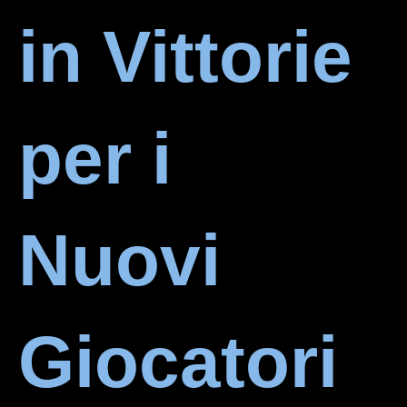
in Vittorie
per i
Nuovi
Giocatori