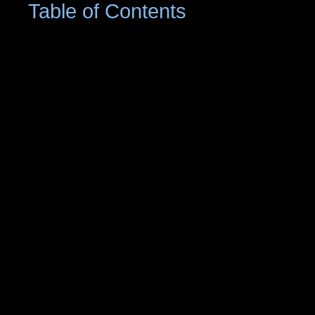
Table of Contents