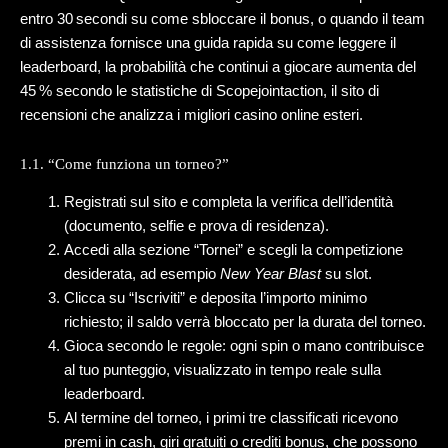
entro 30 secondi su come sbloccare il bonus, o quando il team
di assistenza fornisce una guida rapida su come leggere il
leaderboard, la probabilità che continui a giocare aumenta del
45 % secondo le statistiche di Scopejointaction, il sito di
recensioni che analizza i migliori casino online esteri.
1.1. “Come funziona un torneo?”
Registrati sul sito e completa la verifica dell’identità
(documento, selfie e prova di residenza).
Accedi alla sezione “Tornei” e scegli la competizione
desiderata, ad esempio
New Year Blast
su slot.
Clicca su “Iscriviti” e deposita l’importo minimo
richiesto; il saldo verrà bloccato per la durata del torneo.
Gioca secondo le regole: ogni spin o mano contribuisce
al tuo punteggio, visualizzato in tempo reale sulla
leaderboard.
Al termine del torneo, i primi tre classificati ricevono
premi in cash, giri gratuiti o crediti bonus, che possono