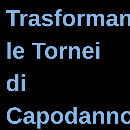
Trasforma
le Tornei
di
Capodann