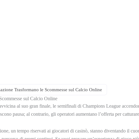
zzazione Trasformano le Scommesse sul Calcio Online
e Scommesse sul Calcio Online
 avvicina al suo gran finale, le semifinali di Champions League accendono
ono pausa; al contrario, gli operatori aumentano l’offerta per catturare 
ione, un tempo riservati ai giocatori di casinò, stanno diventando il cuo
percorso di premi continui. Se vuoi provare un’esperienza di gioco più