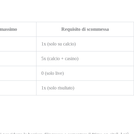
 massimo
Requisito di scommessa
1x (solo su calcio)
5x (calcio + casino)
0 (solo live)
1x (solo risultato)