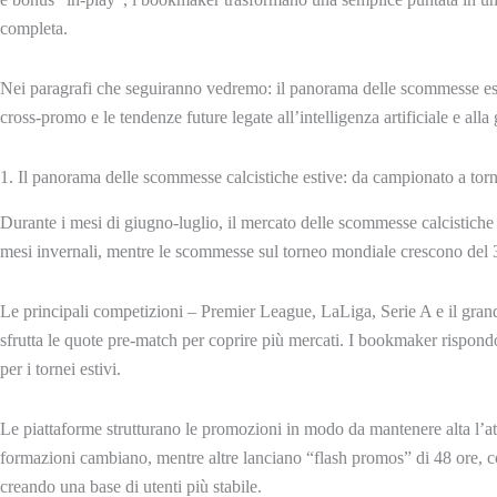
completa.
Nei paragrafi che seguiranno vedremo: il panorama delle scommesse esti
cross‑promo e le tendenze future legate all’intelligenza artificiale e alla
1. Il panorama delle scommesse calcistiche estive: da campionato a to
Durante i mesi di giugno‑luglio, il mercato delle scommesse calcistiche 
mesi invernali, mentre le scommesse sul torneo mondiale crescono del 3
Le principali competizioni – Premier League, LaLiga, Serie A e il grande
sfrutta le quote pre‑match per coprire più mercati. I bookmaker rispo
per i tornei estivi.
Le piattaforme strutturano le promozioni in modo da mantenere alta l’a
formazioni cambiano, mentre altre lanciano “flash promos” di 48 ore, con
creando una base di utenti più stabile.