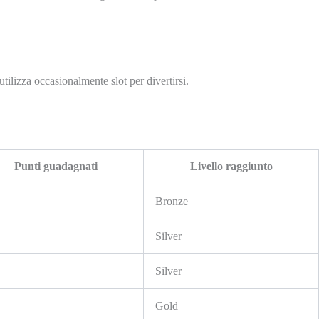
ilizza occasionalmente slot per divertirsi.
Punti guadagnati
Livello raggiunto
Bronze
Silver
Silver
Gold