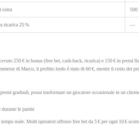
 extra
500
us ricarica 25 %
—
uto 250 € in bonus (free bet, cash‑back, ricarica) e 150 € in premi fisic
esse di Marco, il profitto lordo è stato di 60 €, mentre il costo dei p
 premi graduali, possa trasformare un giocatore occasionale in un cliente
durante le partite
e in tempo reale. Molti operatori offrono free bet da 5 € per ogni 10 € s