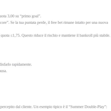
quota 3,00 su “primo goal”.
re”. Se la tua puntata perde, il free bet rimane intatto per una nuova
ota ≤1,75. Questo riduce il rischio e mantiene il bankroll più stabile.
ddisfarlo rapidamente.
ausa.
 percepito dal cliente. Un esempio tipico è il “Summer Double‑Play”: