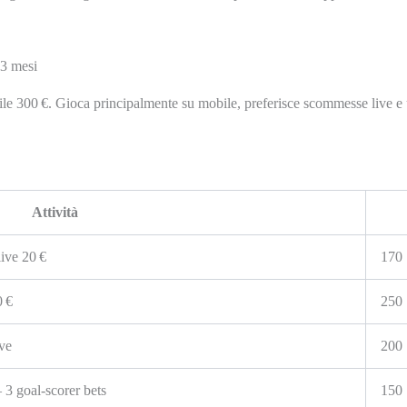
 3 mesi
e 300 €. Gioca principalmente su mobile, preferisce scommesse live e ut
Attività
ive 20 €
170
0 €
250
ve
200
 3 goal‑scorer bets
150