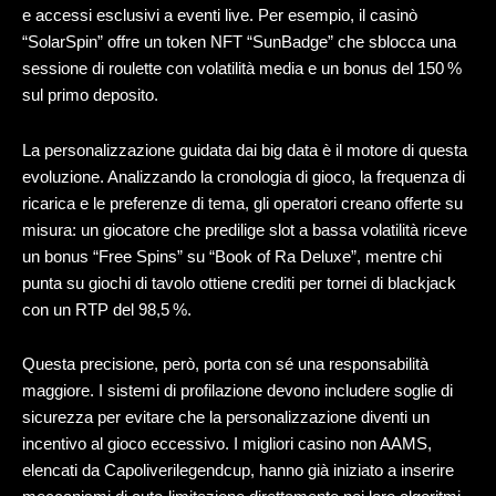
e accessi esclusivi a eventi live. Per esempio, il casinò
“SolarSpin” offre un token NFT “SunBadge” che sblocca una
sessione di roulette con volatilità media e un bonus del 150 %
sul primo deposito.
La personalizzazione guidata dai big data è il motore di questa
evoluzione. Analizzando la cronologia di gioco, la frequenza di
ricarica e le preferenze di tema, gli operatori creano offerte su
misura: un giocatore che predilige slot a bassa volatilità riceve
un bonus “Free Spins” su “Book of Ra Deluxe”, mentre chi
punta su giochi di tavolo ottiene crediti per tornei di blackjack
con un RTP del 98,5 %.
Questa precisione, però, porta con sé una responsabilità
maggiore. I sistemi di profilazione devono includere soglie di
sicurezza per evitare che la personalizzazione diventi un
incentivo al gioco eccessivo. I migliori casino non AAMS,
elencati da Capoliverilegendcup, hanno già iniziato a inserire