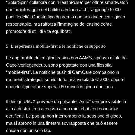
“SolarSpin” collabora con “HealthPulse” per offrire smartwatch
con monitoraggio del battito cardiaco a chi raggiunge 5 000
punti fedeltà. Questo tipo di premio non solo incentiva il gioco
responsabile, ma rafforza l’immagine del casinò come
promotore di stili di vita equilibrati.
5. L’esperienza mobile‑first e le notifiche di supporto
Le app mobile dei migliori casino non AAMS, spesso citate da
Capoliverilegendcup, sono progettate con una filosofia
“mobile‑first”. Le notifiche push di GamCare compaiono in
momenti strategici: subito dopo una vincita di €1.000, oppure
quando il giocatore supera i 60 minuti di gioco continuo.
Il design UI/UX prevede un pulsante “Aiuto” sempre visibile in
alto a destra, con accesso a una mini‑chat con counselor
certificati. Le pop‑up non interrompono la sessione di gioco,
ma si aprono in una finestra sovrapposta che può essere
chiusa con un solo tap.