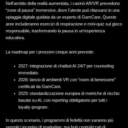
Nell’ambito della realtà aumentata, i casinò AR/VR prevedono
“zone di pausa” immersive, dove l’utente può rilassarsi in una
spiaggia digitale guidata da un esperto di GamCare. Queste
aree includeranno esercizi di respirazione e mini‑quiz sul gioco
responsabile, trasformando la pausa in un’esperienza
educativa.
La roadmap per i prossimi cinque anni prevede:
2027: integrazione di chatbot AI 24/7 per counseling
immediato.
2028: lancio di ambienti VR con “room di benessere”
certificati da GamCare.
2029: standardizzazione europea di metriche di rischio
basate su AI, con reporting obbligatorio per tutti i
loyalty‑program.
In questo scenario, i programmi di fedeltà non saranno più
semplici incentivi di marketing, ma hub centralizzati di