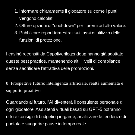
Informare chiaramente il giocatore su come i punti
vengono calcolati.
Offrire opzioni di “cool‑down” per i premi ad alto valore.
Pubblicare report trimestrali sui tassi di utilizzo delle
funzioni di protezione.
I casinò recensiti da Capoliverilegendcup hanno già adottato
queste best practice, mantenendo alti i livelli di compliance
senza sacrificare l’attrattiva delle promozioni.
8. Prospettive future: intelligenza artificiale, realtà aumentata e
supporto proattivo
Guardando al futuro, l’AI diventerà il consulente personale di
ogni giocatore. Assistenti virtuali basati su GPT‑5 potranno
offrire consigli di budgeting in‑game, analizzare le tendenze di
puntata e suggerire pause in tempo reale.