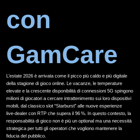
con
GamCare
L’estate 2026 è arrivata come il picco più caldo e più digitale
della stagione di gioco online. Le vacanze, le temperature
elevate e la crescente disponibilità di connessioni 5G spingono
milioni di giocatori a cercare intrattenimento sui loro dispositivi
mobili, dal classico slot “Starburst” alle nuove esperienze
live‑dealer con RTP che supera il 96 %. In questo contesto, la
responsabilità di gioco non è più un optional ma una necessità
strategica per tutti gli operatori che vogliono mantenere la
fiducia del pubblico.