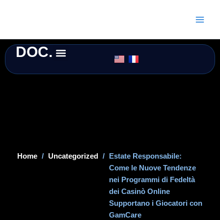
Skip
to
content
DOC.
Home
/
Uncategorized
/
Estate Responsabile:
Come le Nuove Tendenze
nei Programmi di Fedeltà
dei Casinò Online
Supportano i Giocatori con
GamCare