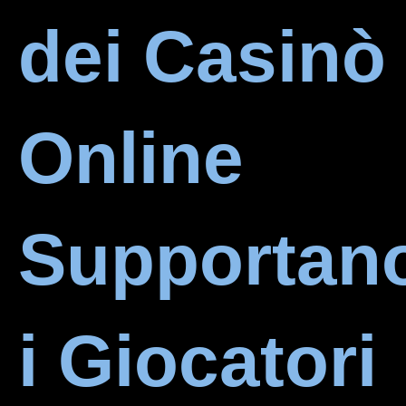
dei Casinò
Online
Supportan
i Giocatori