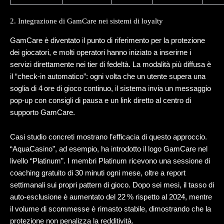
2. Integrazione di GamCare nei sistemi di loyalty
GamCare è diventato il punto di riferimento per la protezione
dei giocatori, e molti operatori hanno iniziato a inserirne i
servizi direttamente nei tier di fedeltà. La modalità più diffusa è
il “check‑in automatico”: ogni volta che un utente supera una
soglia di 4 ore di gioco continuo, il sistema invia un messaggio
pop‑up con consigli di pausa e un link diretto al centro di
supporto GamCare.
Casi studio concreti mostrano l’efficacia di questo approccio.
“AquaCasino”, ad esempio, ha introdotto il logo GamCare nel
livello “Platinum”. I membri Platinum ricevono una sessione di
coaching gratuito di 30 minuti ogni mese, oltre a report
settimanali sui propri pattern di gioco. Dopo sei mesi, il tasso di
auto‑esclusione è aumentato del 22 % rispetto al 2024, mentre
il volume di scommesse è rimasto stabile, dimostrando che la
protezione non penalizza la redditività.