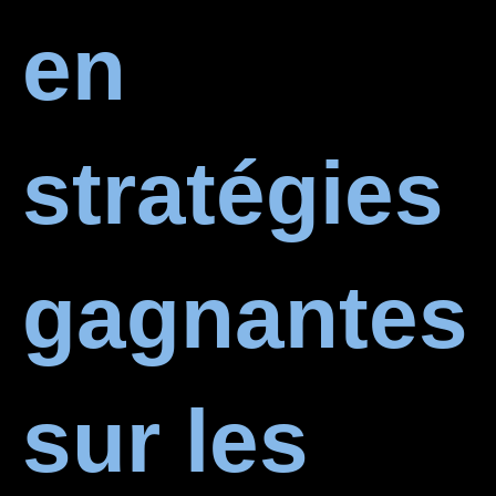
en
stratégies
gagnantes
sur les