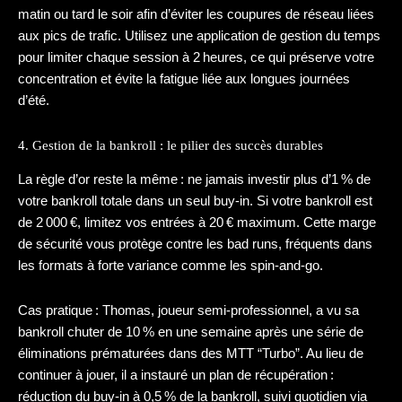
matin ou tard le soir afin d’éviter les coupures de réseau liées
aux pics de trafic. Utilisez une application de gestion du temps
pour limiter chaque session à 2 heures, ce qui préserve votre
concentration et évite la fatigue liée aux longues journées
d’été.
4. Gestion de la bankroll : le pilier des succès durables
La règle d’or reste la même : ne jamais investir plus d’1 % de
votre bankroll totale dans un seul buy‑in. Si votre bankroll est
de 2 000 €, limitez vos entrées à 20 € maximum. Cette marge
de sécurité vous protège contre les bad runs, fréquents dans
les formats à forte variance comme les spin‑and‑go.
Cas pratique : Thomas, joueur semi‑professionnel, a vu sa
bankroll chuter de 10 % en une semaine après une série de
éliminations prématurées dans des MTT “Turbo”. Au lieu de
continuer à jouer, il a instauré un plan de récupération :
réduction du buy‑in à 0,5 % de la bankroll, suivi quotidien via