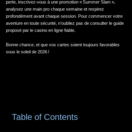
perte, inscrivez‑vous à une promotion « Summer Slam »,
analysez une main pro chaque semaine et respirez
profondément avant chaque session. Pour commencer votre
aventure en toute sécurité, n’oubliez pas de consulter le guide
proposé par le casino en ligne fiable.
Bonne chance, et que vos cartes soient toujours favorables
sous le soleil de 2026 !
Table of Contents