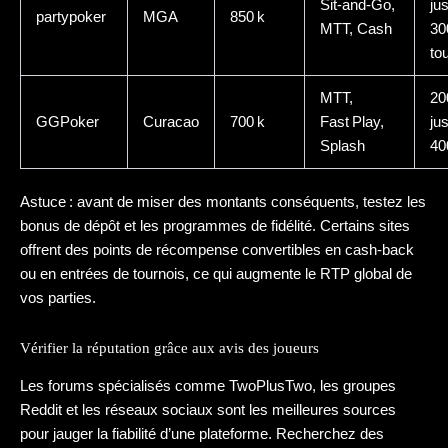
Sit‑and‑Go,
ju
partypoker
MGA
850 k
MTT, Cash
30
to
MTT,
20
GGPoker
Curacao
700 k
Fast Play,
ju
Splash
40
Astuce : avant de miser des montants conséquents, testez les
bonus de dépôt et les programmes de fidélité. Certains sites
offrent des points de récompense convertibles en cash‑back
ou en entrées de tournois, ce qui augmente le RTP global de
vos parties.
Vérifier la réputation grâce aux avis des joueurs
Les forums spécialisés comme TwoPlusTwo, les groupes
Reddit et les réseaux sociaux sont les meilleures sources
pour jauger la fiabilité d’une plateforme. Recherchez des