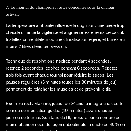
7. Le mental du champion : rester concentré sous la chaleur
estivale
La température ambiante influence la cognition : une pièce trop
chaude diminue la vigilance et augmente les erreurs de calcul.
Installez un ventilateur ou une climatisation légère, et buvez au
moins 2 litres d’eau par session.
Technique de respiration : inspirez pendant 4 secondes,
retenez 2 secondes, expirez pendant 6 secondes. Répétez
trois fois avant chaque tournoi pour réduire le stress. Les
pauses régulières (5 minutes toutes les 30 minutes de jeu)
permettent de relâcher les muscles et de prévenir le tilt.
Exemple réel : Maxime, joueur de 24 ans, a intégré une courte
séance de méditation guidée (10 minutes) avant chaque
journée de tournoi. Son taux de tilt, mesuré par le nombre de
mains abandonnées de façon suboptimale, a chuté de 40 % en