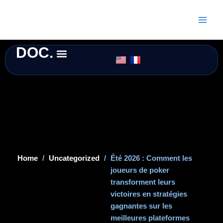
Skip
to
content
DOC.
Home
/
Uncategorized
/
Été 2026 : Comment les
joueurs de poker
transforment leurs
victoires en stratégies
gagnantes sur les
meilleures plateformes