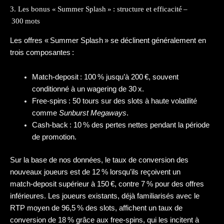
3. Les bonus « Summer Splash » : structure et efficacité –
300 mots
Les offres « Summer Splash » se déclinent généralement en
trois composantes :
Match‑deposit : 100 % jusqu’à 200 €, souvent
conditionné à un wagering de 30 x.
Free‑spins : 50 tours sur des slots à haute volatilité
comme
Sunburst Megaways
.
Cash‑back : 10 % des pertes nettes pendant la période
de promotion.
Sur la base de nos données, le taux de conversion des
nouveaux joueurs est de 12 % lorsqu’ils reçoivent un
match‑deposit supérieur à 150 €, contre 7 % pour des offres
inférieures. Les joueurs existants, déjà familiarisés avec le
RTP moyen de 96,5 % des slots, affichent un taux de
conversion de 18 % grâce aux free‑spins, qui les incitent à