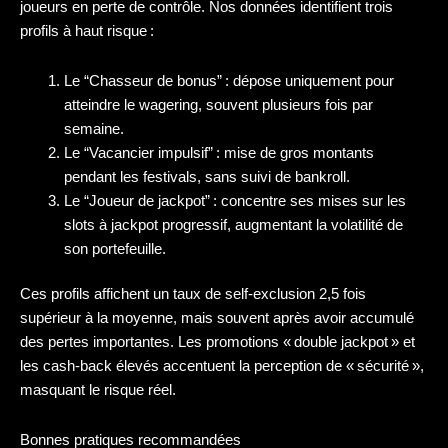
joueurs en perte de contrôle. Nos données identifient trois
profils à haut risque :
Le “Chasseur de bonus” : dépose uniquement pour
atteindre le wagering, souvent plusieurs fois par
semaine.
Le “Vacancier impulsif” : mise de gros montants
pendant les festivals, sans suivi de bankroll.
Le “Joueur de jackpot” : concentre ses mises sur les
slots à jackpot progressif, augmentant la volatilité de
son portefeuille.
Ces profils affichent un taux de self‑exclusion 2,5 fois
supérieur à la moyenne, mais souvent après avoir accumulé
des pertes importantes. Les promotions « double jackpot » et
les cash‑back élevés accentuent la perception de « sécurité »,
masquant le risque réel.
Bonnes pratiques recommandées