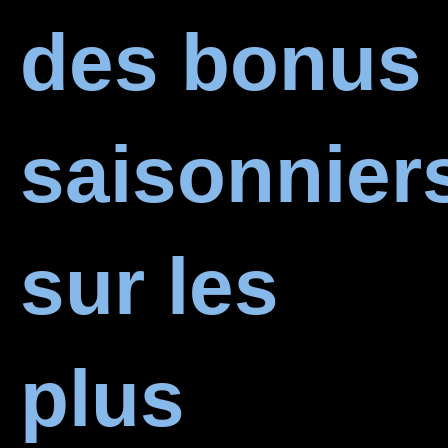
des bonus
saisonnier
sur les
plus