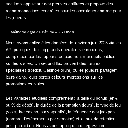
section s’appuie sur des preuves chiffrées et propose des
recommandations concrètes pour les opérateurs comme pour
les joueurs.
1. Méthodologie de l’étude – 260 mots
Nous avons collecté les données de janvier à juin 2025 via les
API publiques de cinq grands opérateurs européens,
complétées par les rapports de paiement mensuels publiés
sur leurs sites. Un second flux provient des forums
spécialisés (Reddit, Casino‑Forum) où les joueurs partagent
leurs gains, leurs pertes et leurs impressions sur les
promotions estivales.
Les variables étudiées comprennent : la taille du bonus (en €
ou % de dépôt), la durée de la promotion (jours), le type de jeu
(slots, live casino, paris sportifs), la fréquence des jackpots
(nombre d’événements par semaine) et le taux de rétention
post‑promotion. Nous avons appliqué une régression