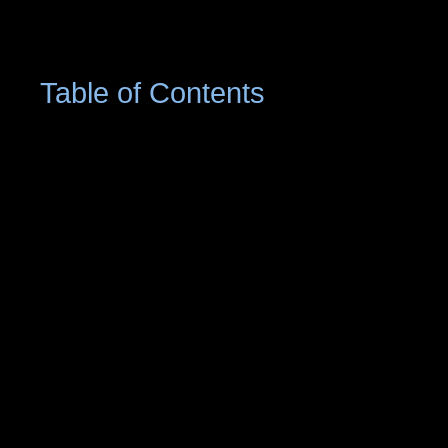
Table of Contents