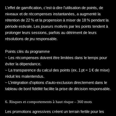
L’effet de gamification, c’est‑à‑dire l’utilisation de points, de
niveaux et de récompenses instantanées, a augmenté la
rétention de 22 % et la propension à miser de 18 % pendant la
période estivale. Les joueurs motivés par les points tendent à
prolonger leurs sessions, parfois au détriment de leurs
résolutions de jeu responsable.
Points clés du programme
– Les récompenses doivent être limitées dans le temps pour
éviter la dépendance.
– La transparence du calcul des points (ex. 1 pt = 1 € de mise)
réduit les malentendus.
– L’intégration d’options d’auto‑exclusion directement dans le
tableau de bord fidélité facilite la prise de décision responsable.
6. Risques et comportements à haut risque – 360 mots
Les promotions agressives créent un terrain fertile pour les