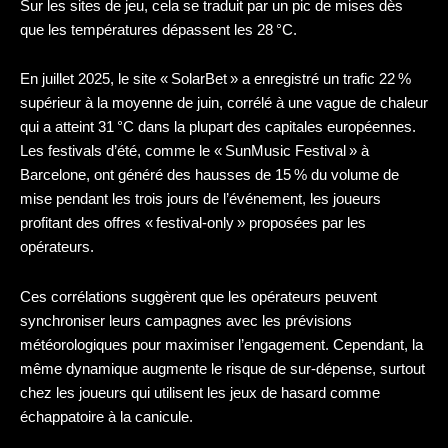
Sur les sites de jeu, cela se traduit par un pic de mises dès
que les températures dépassent les 28 °C.
En juillet 2025, le site « SolarBet » a enregistré un trafic 22 %
supérieur à la moyenne de juin, corrélé à une vague de chaleur
qui a atteint 31 °C dans la plupart des capitales européennes.
Les festivals d’été, comme le « SunMusic Festival » à
Barcelone, ont généré des hausses de 15 % du volume de
mise pendant les trois jours de l’événement, les joueurs
profitant des offres « festival‑only » proposées par les
opérateurs.
Ces corrélations suggèrent que les opérateurs peuvent
synchroniser leurs campagnes avec les prévisions
météorologiques pour maximiser l’engagement. Cependant, la
même dynamique augmente le risque de sur‑dépense, surtout
chez les joueurs qui utilisent les jeux de hasard comme
échappatoire à la canicule.