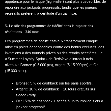
appétence pour le risque (high‑roller) sont plus susceptibles de
répondre aux jackpots progressifs, tandis que les joueurs
récréatifs préfèrent la certitude d’un gain fixe.
5. Le rôle des programmes de fidélité dans la rupture des
résolutions – 340 mots
Les programmes de fidélité estivaux transforment chaque
mise en points échangeables contre des bonus exclusifs, des
invitations à des tournois privés ou des retraits accélérés. Le
« Summer Loyalty Sprint » de
BetWave
a introduit trois
niveaux : Bronze (0‑5 000 pts), Argent (5‑15 000 pts) et Or
(15 000 pts+).
Bronze : 5 % de cashback sur les paris sportifs.
Argent : 10 % de cashback + 20 tours gratuits sur
Beach Party
.
Or : 15 % de cashback + accès à un tournoi de slots à
jackpot progressif.