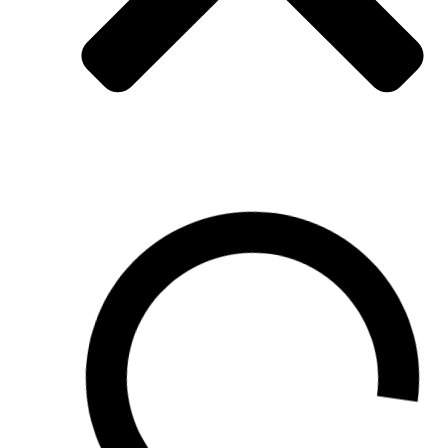
or puede
cho más
n por su
a para
que
rutan de
ventaja