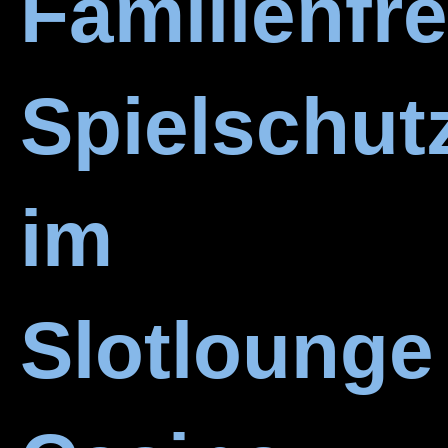
Familienfr
Spielschut
im
Slotlounge