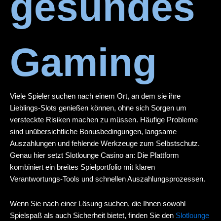
gesundes
Gaming
Viele Spieler suchen nach einem Ort, an dem sie ihre
Lieblings‑Slots genießen können, ohne sich Sorgen um
versteckte Risiken machen zu müssen. Häufige Probleme
sind unübersichtliche Bonusbedingungen, langsame
Auszahlungen und fehlende Werkzeuge zum Selbstschutz.
Genau hier setzt Slotlounge Casino an: Die Plattform
kombiniert ein breites Spielportfolio mit klaren
Verantwortungs‑Tools und schnellen Auszahlungsprozessen.
Wenn Sie nach einer Lösung suchen, die Ihnen sowohl
Spielspaß als auch Sicherheit bietet, finden Sie den
Slotlounge