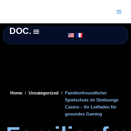
Skip
to
content
DOC.
Home
/
Uncategorized
/
Familienfreundlicher
Spielschutz im Slotlounge
Casino – Ihr Leitfaden für
gesundes Gaming