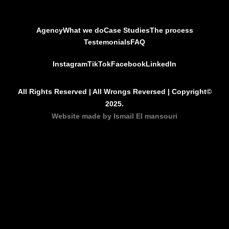
Agency
What we do
Case Studies
The process
Testemonials
FAQ
Instagram
TikTok
Facebook
LinkedIn
All Rights Reserved | All Wrongs Reversed | Copyright©
2025.
Website made by Ismail El mansouri