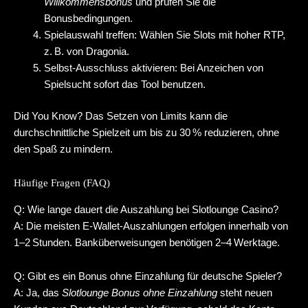
Willkommensbonus
und prüfen Sie die
Bonusbedingungen.
Spielauswahl treffen: Wählen Sie Slots mit hoher RTP,
z. B. von Dragonia.
Selbst‑Ausschluss aktivieren: Bei Anzeichen von
Spielsucht sofort das Tool benutzen.
Did You Know? Das Setzen von Limits kann die
durchschnittliche Spielzeit um bis zu 30 % reduzieren, ohne
den Spaß zu mindern.
Häufige Fragen (FAQ)
Q: Wie lange dauert die Auszahlung bei Slotlounge Casino?
A: Die meisten E‑Wallet‑Auszahlungen erfolgen innerhalb von
1–2 Stunden. Banküberweisungen benötigen 2–4 Werktage.
Q: Gibt es ein Bonus ohne Einzahlung für deutsche Spieler?
A: Ja, das
Slotlounge Bonus ohne Einzahlung
steht neuen