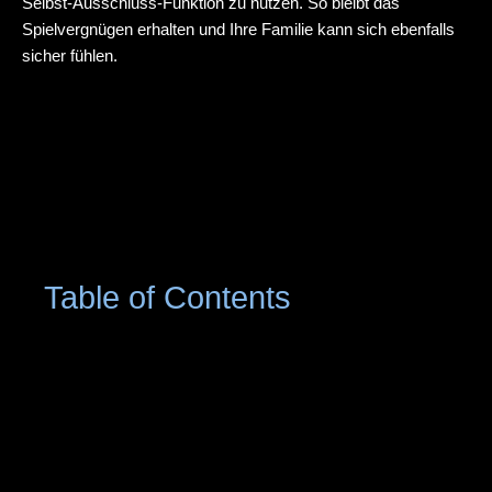
Selbst‑Ausschluss‑Funktion zu nutzen. So bleibt das
Spielvergnügen erhalten und Ihre Familie kann sich ebenfalls
sicher fühlen.
Table of Contents