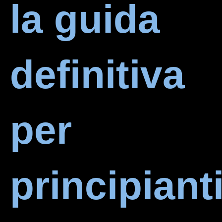
la guida
definitiva
per
principiant