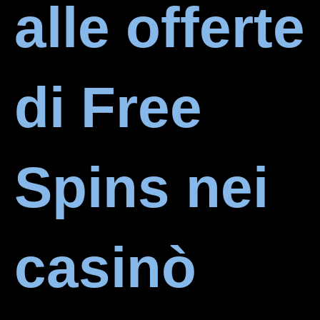
alle offerte
di Free
Spins nei
casinò