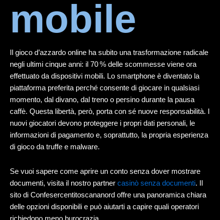
mobile
Il gioco d’azzardo online ha subito una trasformazione radicale
negli ultimi cinque anni: il 70 % delle scommesse viene ora
effettuato da dispositivi mobili. Lo smartphone è diventato la
piattaforma preferita perché consente di giocare in qualsiasi
momento, dal divano, dal treno o persino durante la pausa
caffè. Questa libertà, però, porta con sé nuove responsabilità. I
nuovi giocatori devono proteggere i propri dati personali, le
informazioni di pagamento e, soprattutto, la propria esperienza
di gioco da truffe e malware.
Se vuoi sapere come aprire un conto senza dover mostrare
documenti, visita il nostro partner
casinò senza documenti
. Il
sito di Confesercentitoscananord offre una panoramica chiara
delle opzioni disponibili e può aiutarti a capire quali operatori
richiedono meno burocrazia.