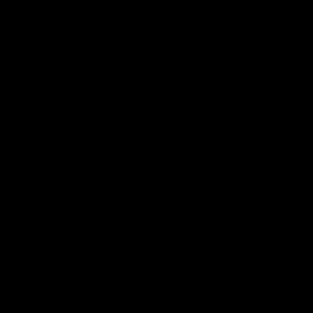
Up to 30% Off Your