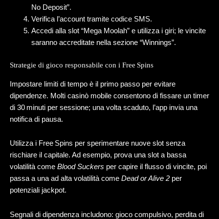
No Deposit”.
Verifica l’account tramite codice SMS.
Accedi alla slot “Mega Moolah” e utilizza i giri; le vincite
saranno accreditate nella sezione “Winnings”.
Strategie di gioco responsabile con i Free Spins
Impostare limiti di tempo è il primo passo per evitare
dipendenze. Molti casinò mobile consentono di fissare un timer
di 30 minuti per sessione; una volta scaduto, l’app invia una
notifica di pausa.
Utilizza i Free Spins per sperimentare nuove slot senza
rischiare il capitale. Ad esempio, prova una slot a bassa
volatilità come
Blood Suckers
per capire il flusso di vincite, poi
passa a una ad alta volatilità come
Dead or Alive 2
per
potenziali jackpot.
Segnali di dipendenza includono: gioco compulsivo, perdita di