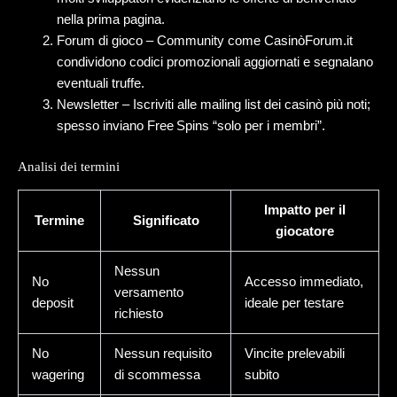
nella prima pagina.
Forum di gioco – Community come CasinòForum.it
condividono codici promozionali aggiornati e segnalano
eventuali truffe.
Newsletter – Iscriviti alle mailing list dei casinò più noti;
spesso inviano Free Spins “solo per i membri”.
Analisi dei termini
Impatto per il
Termine
Significato
giocatore
Nessun
No
Accesso immediato,
versamento
deposit
ideale per testare
richiesto
No
Nessun requisito
Vincite prelevabili
wagering
di scommessa
subito