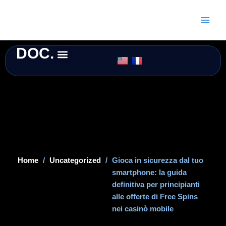
Skip
to
content
DOC.
Home
/
Uncategorized
/
Gioca in sicurezza dal tuo
smartphone: la guida
definitiva per principianti
alle offerte di Free Spins
nei casinò mobile