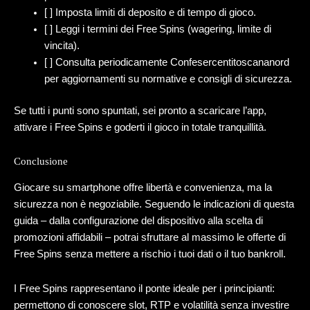
[ ] Imposta limiti di deposito e di tempo di gioco.
[ ] Leggi i termini dei Free Spins (wagering, limite di
vincita).
[ ] Consulta periodicamente Confesercentitoscananord
per aggiornamenti su normative e consigli di sicurezza.
Se tutti i punti sono spuntati, sei pronto a scaricare l’app,
attivare i Free Spins e goderti il gioco in totale tranquillità.
Conclusione
Giocare su smartphone offre libertà e convenienza, ma la
sicurezza non è negoziabile. Seguendo le indicazioni di questa
guida – dalla configurazione del dispositivo alla scelta di
promozioni affidabili – potrai sfruttare al massimo le offerte di
Free Spins senza mettere a rischio i tuoi dati o il tuo bankroll.
I Free Spins rappresentano il ponte ideale per i principianti:
permettono di conoscere slot, RTP e volatilità senza investire