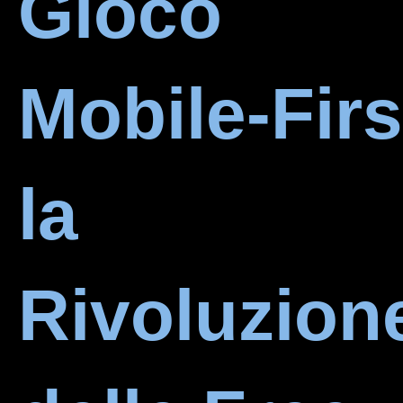
Gioco
Mobile‑Firs
la
Rivoluzion