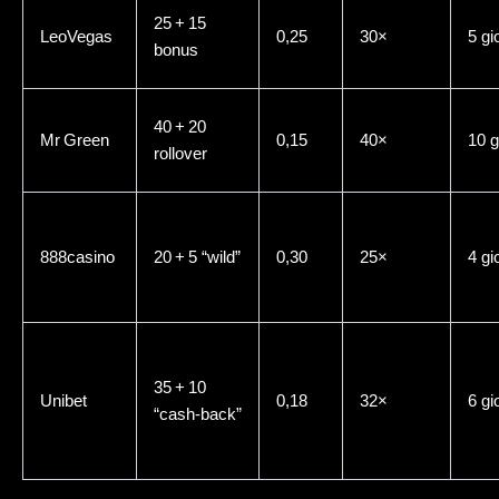
25 + 15
LeoVegas
0,25
30×
5 gi
bonus
40 + 20
Mr Green
0,15
40×
10 g
rollover
888casino
20 + 5 “wild”
0,30
25×
4 gi
35 + 10
Unibet
0,18
32×
6 gi
“cash‑back”