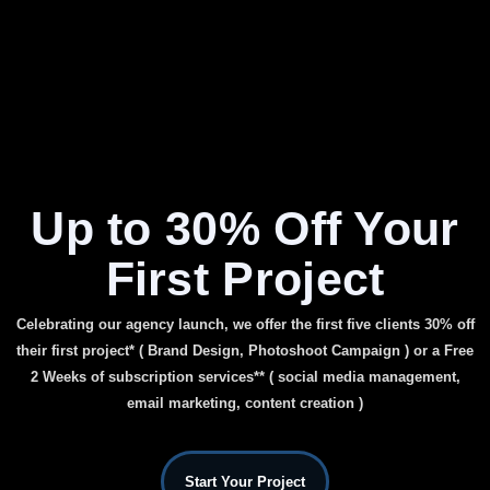
Up to 30% Off Your
First Project
Celebrating our agency launch, we offer the first five clients 30% off
their first project* ( Brand Design, Photoshoot Campaign ) or a Free
2 Weeks of subscription services** ( social media management,
email marketing, content creation )
Start Your Project