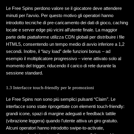
Le Free Spins perdono valore se il giocatore deve attendere
minuti per l’avvio. Per questo motivo gli operatori hanno
introdotto tecniche di pre‑caricamento dei dati di gioco, caching
locale e server edge più vicini all’utente finale. La maggior
parte delle piattaforme utilizza CDN globali per distribuire i file
HTML5, consentendo un tempo medio di avvio inferiore a 1,2
secondi. Inoltre, il “lazy load” delle funzioni bonus – ad
esempio il moltiplicatore progressivo – viene attivato solo al
momento del trigger, riducendo il carico di rete durante la
sessione standard.
1.3 Interfacce touch‑friendly per le promozioni
Le Free Spins non sono più semplici pulsanti “Claim”. Le
interfacce sono state riprogettate con elementi touch‑friendly:
grandi icone, spazi di margine adeguati e feedback tattile
(vibrazione leggera) quando l’utente attiva un giro gratuito.
Alcuni operatori hanno introdotto swipe‑to‑activate,