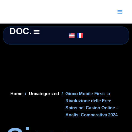
Skip
to
content
DOC.
Home
/
Uncategorized
/
Gioco Mobile‑First: la
Rivoluzione delle Free
Spins nei Casinò Online –
Analisi Comparativa 2024