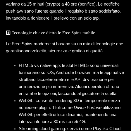
variano da 15 minuti (crypto) a 48 ore (bonifico). Le notifiche
push avvisano l’utente quando il requisito è stato soddisfatto,
invitandolo a richiedere il prelievo con un solo tap.
4️⃣ Tecnologie chiave dietro le Free Spins mobile
Le Free Spins moderne si basano su un mix di tecnologie che
garantiscono velocità, sicurezza e grafica di qualità.
HTML5 vs native app: le slot HTML5 sono universali,
funzionano su iOS, Android e browser, ma le app native
sfruttano l’accelerometro e le API di vibrazione per
un’interazione più immersiva. Alcuni operatori offrono
entrambe le opzioni, lasciando al giocatore la scelta.
WebGL: consente rendering 3D in tempo reale senza
richiedere plugin. Titoli come
Divine Fortune
utilizzano
WebGL per effetti di luce dinamici, mantenendo una
latenza inferiore a 30 ms su reti 4G.
Streaming cloud gaming: servizi come Playtika Cloud