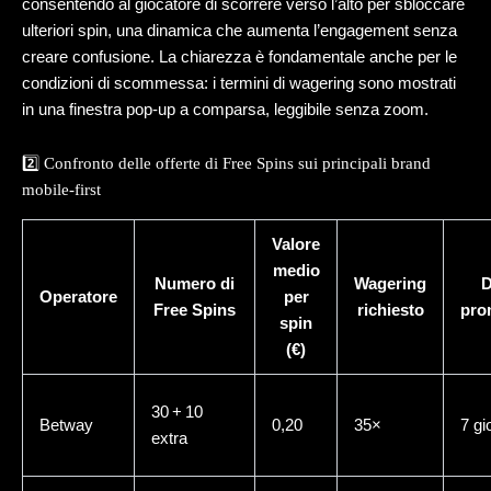
consentendo al giocatore di scorrere verso l’alto per sbloccare
ulteriori spin, una dinamica che aumenta l’engagement senza
creare confusione. La chiarezza è fondamentale anche per le
condizioni di scommessa: i termini di wagering sono mostrati
in una finestra pop‑up a comparsa, leggibile senza zoom.
2️⃣ Confronto delle offerte di Free Spins sui principali brand
mobile‑first
Valore
medio
Numero di
Wagering
D
Operatore
per
Free Spins
richiesto
pro
spin
(€)
30 + 10
Betway
0,20
35×
7 gi
extra