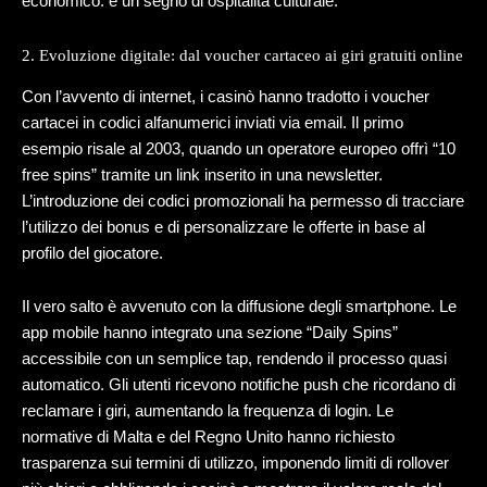
economico: è un segno di ospitalità culturale.
2. Evoluzione digitale: dal voucher cartaceo ai giri gratuiti online
Con l’avvento di internet, i casinò hanno tradotto i voucher
cartacei in codici alfanumerici inviati via email. Il primo
esempio risale al 2003, quando un operatore europeo offrì “10
free spins” tramite un link inserito in una newsletter.
L’introduzione dei codici promozionali ha permesso di tracciare
l’utilizzo dei bonus e di personalizzare le offerte in base al
profilo del giocatore.
Il vero salto è avvenuto con la diffusione degli smartphone. Le
app mobile hanno integrato una sezione “Daily Spins”
accessibile con un semplice tap, rendendo il processo quasi
automatico. Gli utenti ricevono notifiche push che ricordano di
reclamare i giri, aumentando la frequenza di login. Le
normative di Malta e del Regno Unito hanno richiesto
trasparenza sui termini di utilizzo, imponendo limiti di rollover