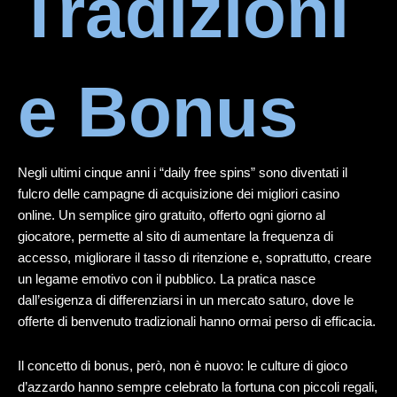
Tradizioni
e Bonus
Negli ultimi cinque anni i “daily free spins” sono diventati il
fulcro delle campagne di acquisizione dei migliori casino
online. Un semplice giro gratuito, offerto ogni giorno al
giocatore, permette al sito di aumentare la frequenza di
accesso, migliorare il tasso di ritenzione e, soprattutto, creare
un legame emotivo con il pubblico. La pratica nasce
dall’esigenza di differenziarsi in un mercato saturo, dove le
offerte di benvenuto tradizionali hanno ormai perso di efficacia.
Il concetto di bonus, però, non è nuovo: le culture di gioco
d’azzardo hanno sempre celebrato la fortuna con piccoli regali,