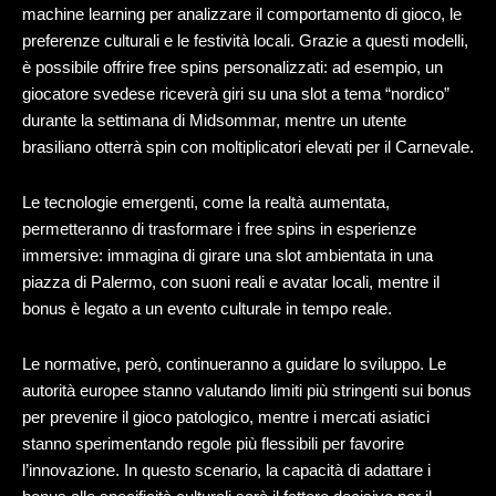
machine learning per analizzare il comportamento di gioco, le
preferenze culturali e le festività locali. Grazie a questi modelli,
è possibile offrire free spins personalizzati: ad esempio, un
giocatore svedese riceverà giri su una slot a tema “nordico”
durante la settimana di Midsommar, mentre un utente
brasiliano otterrà spin con moltiplicatori elevati per il Carnevale.
Le tecnologie emergenti, come la realtà aumentata,
permetteranno di trasformare i free spins in esperienze
immersive: immagina di girare una slot ambientata in una
piazza di Palermo, con suoni reali e avatar locali, mentre il
bonus è legato a un evento culturale in tempo reale.
Le normative, però, continueranno a guidare lo sviluppo. Le
autorità europee stanno valutando limiti più stringenti sui bonus
per prevenire il gioco patologico, mentre i mercati asiatici
stanno sperimentando regole più flessibili per favorire
l’innovazione. In questo scenario, la capacità di adattare i