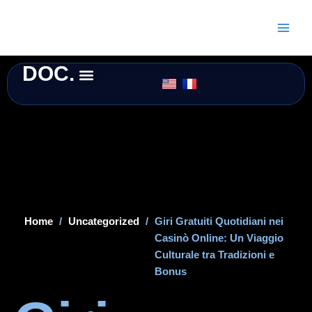
Skip
to
content
DOC.
Home
/
Uncategorized
/
Giri Gratuiti Quotidiani nei
Casinò Online: Un Viaggio
Culturale tra Tradizioni e
Bonus