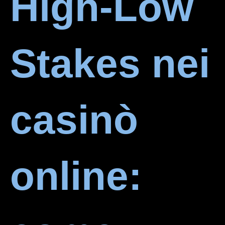
High‑Low
Stakes nei
casinò
online: