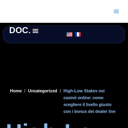
Skip
to
content
DOC.
Home
/
Uncategorized
/
High‑Low Stakes nei
casinò online: come
scegliere il livello giusto
con i bonus dei dealer live