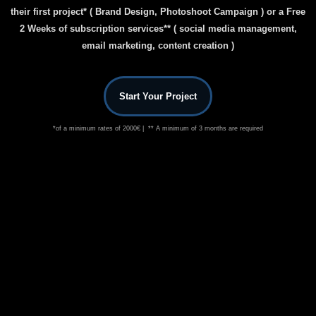
their first project* ( Brand Design, Photoshoot Campaign ) or a Free
2 Weeks of subscription services** ( social media management,
email marketing, content creation )
Start Your Project
*of a minimum rates of 2000€ | ** A minimum of 3 months are required