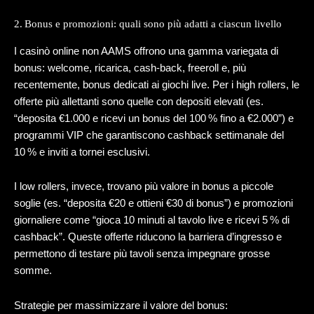
2. Bonus e promozioni: quali sono più adatti a ciascun livello
I casinò online non AAMS offrono una gamma variegata di
bonus: welcome, ricarica, cash‑back, freeroll e, più
recentemente, bonus dedicati ai giochi live. Per i high rollers, le
offerte più allettanti sono quelle con depositi elevati (es.
“deposita €1.000 e ricevi un bonus del 100 % fino a €2.000”) e
programmi VIP che garantiscono cashback settimanale del
10 % e inviti a tornei esclusivi.
I low rollers, invece, trovano più valore in bonus a piccole
soglie (es. “deposita €20 e ottieni €30 di bonus”) e promozioni
giornaliere come “gioca 10 minuti al tavolo live e ricevi 5 % di
cashback”. Queste offerte riducono la barriera d’ingresso e
permettono di testare più tavoli senza impegnare grosse
somme.
Strategie per massimizzare il valore del bonus: