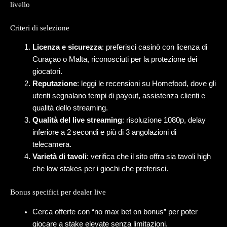
livello
Criteri di selezione
Licenza e sicurezza
: preferisci casinò con licenza di
Curaçao o Malta, riconosciuti per la protezione dei
giocatori.
Reputazione
: leggi le recensioni su Homefood, dove gli
utenti segnalano tempi di payout, assistenza clienti e
qualità dello streaming.
Qualità del live streaming
: risoluzione 1080p, delay
inferiore a 2 secondi e più di 3 angolazioni di
telecamera.
Varietà di tavoli
: verifica che il sito offra sia tavoli high
che low stakes per i giochi che preferisci.
Bonus specifici per dealer live
Cerca offerte con “no max bet on bonus” per poter
giocare a stake elevate senza limitazioni.