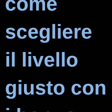
come
scegliere
il livello
giusto con