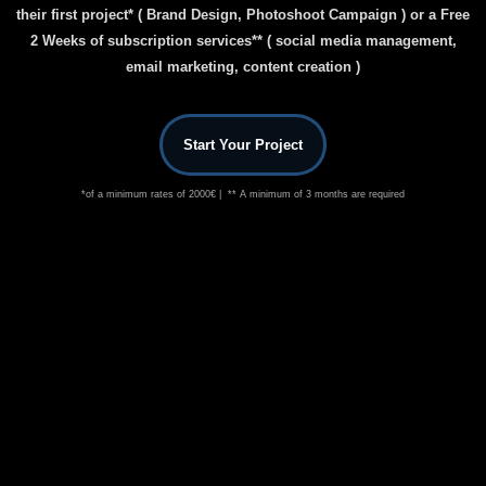
their first project* ( Brand Design, Photoshoot Campaign ) or a Free
2 Weeks of subscription services** ( social media management,
email marketing, content creation )
Start Your Project
*of a minimum rates of 2000€ | ** A minimum of 3 months are required