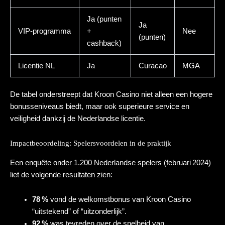
Ja (punten
Ja
VIP‑programma
+
Nee
(punten)
cashback)
Licentie NL
Ja
Curacao
MGA
De tabel onderstreept dat Kroon Casino niet alleen een hogere
bonusseniveaus biedt, maar ook superieure service en
veiligheid dankzij de Nederlandse licentie.
Impactbeoordeling: Spelersvoordelen in de praktijk
Een enquête onder 1.200 Nederlandse spelers (februari 2024)
liet de volgende resultaten zien:
78 %
vond de welkomstbonus van Kroon Casino
“uitstekend” of “uitzonderlijk”.
92 %
was tevreden over de snelheid van