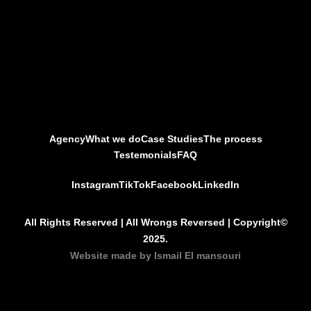
Agency
What we do
Case Studies
The process
Testemonials
FAQ
Instagram
TikTok
Facebook
LinkedIn
All Rights Reserved | All Wrongs Reversed | Copyright©
2025.
Website made by Ismail El mansouri