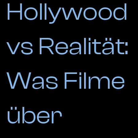
Hollywood
vs Realität:
Was Filme
über