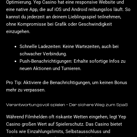
Optimierung. Yep Casino hat eine responsive Website und
eine native App, die auf iOS und Android reibungslos läuft. So
kannst du jederzeit an deinem Lieblingsspiel teilnehmen,
ohne Kompromisse bei Grafik oder Geschwindigkeit
einzugehen.
Schnelle Ladezeiten: Keine Wartezeiten, auch bei
schwacher Verbindung.
Push‑Benachrichtigungen: Erhalte sofortige Infos zu
neuen Aktionen und Turnieren.
Pro Tip: Aktiviere die Benachrichtigungen, um keinen Bonus
mehr zu verpassen.
Verantwortungsvoll spielen – Der sichere Weg zum Spaß
Während Filmhelden oft riskante Wetten eingehen, legt Yep
Casino großen Wert auf Spielerschutz. Das Casino bietet
Tools wie Einzahlungslimits, Selbstausschluss und