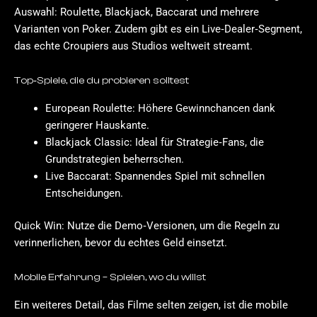
Auswahl: Roulette, Blackjack, Baccarat und mehrere
Varianten von Poker. Zudem gibt es ein Live‑Dealer‑Segment,
das echte Croupiers aus Studios weltweit streamt.
Top‑Spiele, die du probieren solltest
European Roulette: Höhere Gewinnchancen dank
geringerer Hauskante.
Blackjack Classic: Ideal für Strategie‑Fans, die
Grundstrategien beherrschen.
Live Baccarat: Spannendes Spiel mit schnellen
Entscheidungen.
Quick Win: Nutze die Demo‑Versionen, um die Regeln zu
verinnerlichen, bevor du echtes Geld einsetzt.
Mobile Erfahrung – Spielen, wo du willst
Ein weiteres Detail, das Filme selten zeigen, ist die mobile