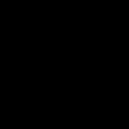
Up to 30% Off Your