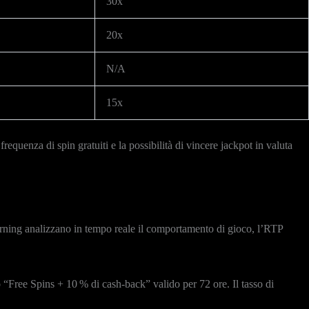
30x
20x
N/A
15x
requenza di spin gratuiti e la possibilità di vincere jackpot in valuta
learning analizzano in tempo reale il comportamento di gioco, l’RTP
 “Free Spins + 10 % di cash‑back” valido per 72 ore. Il tasso di