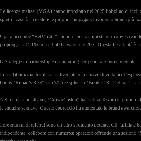
Le licenze maltesi (MGA) hanno introdotto nel 2025 l’obbligo di includ
spinto i casinò a rivedere le proprie campagne, favorendo bonus più tra
Operatori come “BetMaster” hanno risposto a queste normative creand
propongono 150 % fino a €500 e wagering 20 x. Questa flessibilità è poss
6. Strategie di partnership e co‑branding per penetrare nuovi mercati
Le collaborazioni locali sono diventate una chiave di volta per l’espan
bonus “Rohan’s Reel” con 30 free spins su “Book of Ra Deluxe”. La ca
Nel mercato brasiliano, “CrownCasino” ha co‑brandizzato la propria of
la squadra segnava. Questo approccio ha aumentato la brand awareness
I programmi di referral sono un altro strumento potente. Gli “affiliate 
indipendente, collabora con numerosi operatori offrendo una sezione “Mi