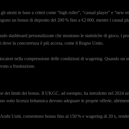
gli utenti in base a criteri come “high roller”, “casual player” e “new
tengono un bonus di deposito del 200 % fino a €2 000, mentre i casual p
ndo dashboard personalizzate che mostrano le statistiche di gioco, i pro
i dove la concorrenza è più accesa, come il Regno Unito.
i giocatori nella comprensione delle condizioni di wagering. Quando un u
vuto a frustrazione.
ne dei limiti dei bonus. Il UKGC, ad esempio, ha introdotto nel 2024 un
o sotto licenza britannica devono adeguare le proprie offerte, altriment
i Arabi Uniti, consentono bonus fino al 150 % e wagering di 20 x, renden