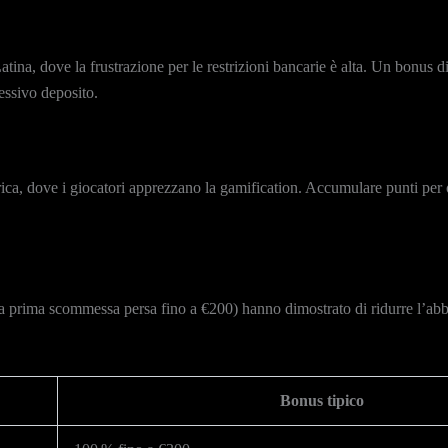
atina, dove la frustrazione per le restrizioni bancarie è alta. Un bonu
essivo deposito.
ica, dove i giocatori apprezzano la gamification. Accumulare punti per 
 la prima scommessa persa fino a €200) hanno dimostrato di ridurre l’a
Bonus tipico