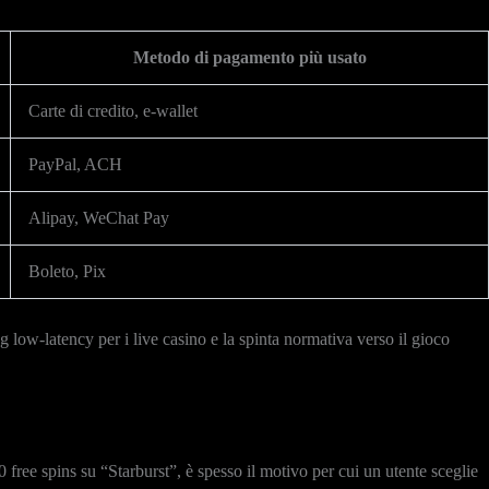
Metodo di pagamento più usato
Carte di credito, e‑wallet
PayPal, ACH
Alipay, WeChat Pay
Boleto, Pix
ng low‑latency per i live casino e la spinta normativa verso il gioco
ree spins su “Starburst”, è spesso il motivo per cui un utente sceglie