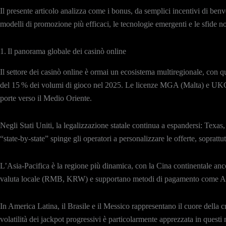
Il presente articolo analizza come i bonus, da semplici incentivi di ben
modelli di promozione più efficaci, le tecnologie emergenti e le sfide n
1. Il panorama globale dei casinò online
Il settore dei casinò online è ormai un ecosistema multiregionale, con q
del 15 % dei volumi di gioco nel 2025. Le licenze MGA (Malta) e UKGC
porte verso il Medio Oriente.
Negli Stati Uniti, la legalizzazione statale continua a espandersi: Tex
“state‑by‑state” spinge gli operatori a personalizzare le offerte, soprattu
L’Asia‑Pacifica è la regione più dinamica, con la Cina continentale a
valuta locale (RMB, KRW) e supportano metodi di pagamento come Ali
In America Latina, il Brasile e il Messico rappresentano il cuore della c
volatilità dei jackpot progressivi è particolarmente apprezzata in questi 