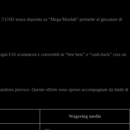
s di 5 USD senza deposito su “Mega Moolah” permette al giocatore di
ogni €10 scommessi e convertirli in “free bets” o “cash‑back” crea un
bbandono precoce. Queste offerte sono spesso accompagnate da limiti di
Wagering medio