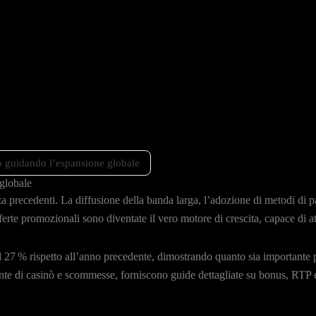
no guidando l’espansione globale
 globale
a precedenti. La diffusione della banda larga, l’adozione di metodi di pa
offerte promozionali sono diventate il vero motore di crescita, capace di a
7 % rispetto all’anno precedente, dimostrando quanto sia importante per 
e di casinò e scommesse, forniscono guide dettagliate su bonus, RTP e c