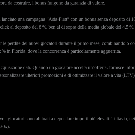
cora da costruire, i bonus fungono da garanzia di valore.
 lanciato una campagna “Asia‑First” con un bonus senza deposito di 1
click al deposito del 8 %, ben al di sopra della media globale del 4,5 %.
per le perdite dei nuovi giocatori durante il primo mese, combinandolo
2 % in Florida, dove la concorrenza è particolarmente agguerrita.
 acquisizione dati. Quando un giocatore accetta un’offerta, fornisce inf
onalizzare ulteriori promozioni e di ottimizzare il valore a vita (LTV) 
i giocatori sono abituati a depositare importi più elevati. Tuttavia, nei m
 30x).