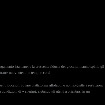
gamento istantanei e la crescente fiducia dei giocatori hanno spinto gli
ttrarre nuovi utenti in tempi record.
i giocatori trovare piattaforme affidabili e non soggette a restrizioni
ondizioni di wagering, aiutando gli utenti a orientarsi in un