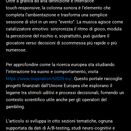
Oltre a grafica ad alta definizione e interfacce
touch‑responsive, la colonna sonora è l’elemento che
completa l’ambientazione e trasforma una semplice
sessione di slot in un vero “evento”. La musica agisce come
catalizzatore emotivo: sincronizza il ritmo di gioco, modula
la percezione del rischio e, soprattutto, può guidare il
giocatore verso decisioni di scommessa più rapide o più
numerose.
Per approfondire come la ricerca europea sta studiando
l’interazione tra suono e comportamento, visita
https://www.inspiration-h2020.eu/
. Questo portale raccoglie
progetti finanziati dall’Unione Europea che esplorano il
legame tra stimoli uditivi e processi decisionali, fornendo un
contesto scientifico utile anche per gli operatori del
gambling.
L’articolo si sviluppa in otto sezioni tematiche, ognuna
supportata da dati di A/B‑testing, studi neuro‑cognitivi e