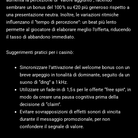
aumenta la percezione di “valore aggiunto”, facendo
sembrare un bonus del 100 % su €20 più generoso rispetto a
una presentazione neutra. Inoltre, le variazioni ritmiche
influenzano il “tempo di percezione”: un beat più lento
permette al giocatore di elaborare meglio l’offerta, riducendo
il tasso di abbandono immediato.
Suggerimenti pratici per i casinò:
Sincronizzare l’attivazione del welcome bonus con un
breve arpeggio in tonalità di dominante, seguito da un
suono di “ding” a 1 kHz.
Utilizzare un fade‑in di 1,5 s per le offerte “free spin”, in
modo da creare una pausa cognitiva prima della
decisione di “claim”.
Evitare sovrapposizioni di effetti sonori di vincita
durante il messaggio promozionale, per non
confondere il segnale di valore.