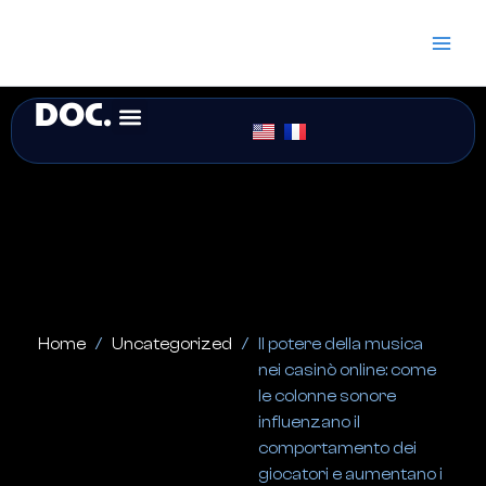
Skip
to
content
DOC.
Home
/
Uncategorized
/
Il potere della musica
nei casinò online: come
le colonne sonore
influenzano il
comportamento dei
giocatori e aumentano i