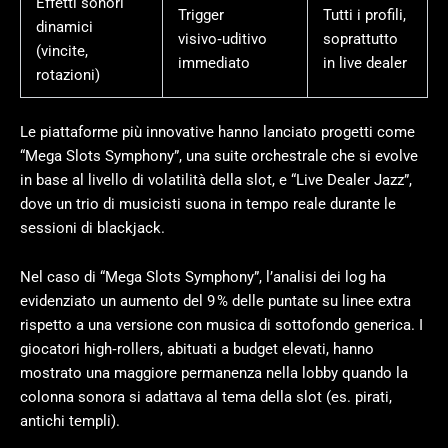
Effetti sonori
Trigger
Tutti i profili,
dinamici
visivo‑uditivo
soprattutto
(vincite,
immediato
in live dealer
rotazioni)
Le piattaforme più innovative hanno lanciato progetti come
“Mega Slots Symphony”, una suite orchestrale che si evolve
in base al livello di volatilità della slot, e “Live Dealer Jazz”,
dove un trio di musicisti suona in tempo reale durante le
sessioni di blackjack.
Nel caso di “Mega Slots Symphony”, l’analisi dei log ha
evidenziato un aumento del 9 % delle puntate su linee extra
rispetto a una versione con musica di sottofondo generica. I
giocatori high‑rollers, abituati a budget elevati, hanno
mostrato una maggiore permanenza nella lobby quando la
colonna sonora si adattava al tema della slot (es. pirati,
antichi templi).