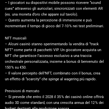
– I giocatori su dispositivi mobile possono ricevere “sound
cues” attraverso gli auricolari, sincronizzati con elementi AR
(es. una moneta d’oro che appare sul tavolo).
– Questo aumenta la percezione di immersione e può
incrementare il tempo di gioco del 7‑10 % nei test preliminari.
NFT musicali
– Alcuni casinò stanno sperimentando la vendita di “track
NFT” come parte di pacchetti VIP. Un giocatore acquista un
NFT che garantisce l’accesso esclusivo a una traccia
orchestrale personalizzata, insieme a bonus di benvenuto del
150 % su €50.
– Il valore percepito dell’NFT, combinato con il bonus, crea
un effetto di “scarcity” che spinge al wagering più rapido.
Previsioni di mercato
– Si prevede che entro il 2028 il 35 % dei casinò online offrirà
audio 3D come standard, con una crescita annua del 12 % dei
budget destinati alla produzione sonora.