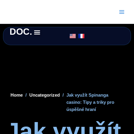
Skip
to
content
DOC.
Home
/
Uncategorized
/
Jak využít Spinanga
casino: Tipy a triky pro
úspěšné hraní
Jak využít