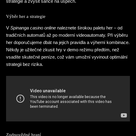
strategie a zvýšit šance na úspěch.
Výběr her a strategie
V
Spinanga casino online
naleznete širokou paletu her – od
tradičních automatů až po moderní videoautomaty. Při výběru
her doporučujeme dbát na jejich pravidla a výherní kombinace.
Někdy je užitečné zkusit hry v demo režimu předtím, než
vsadíte skutečné peníze, což vám umožní vyvinout optimální
strategii bez rizika.
Zodpovědné hraní