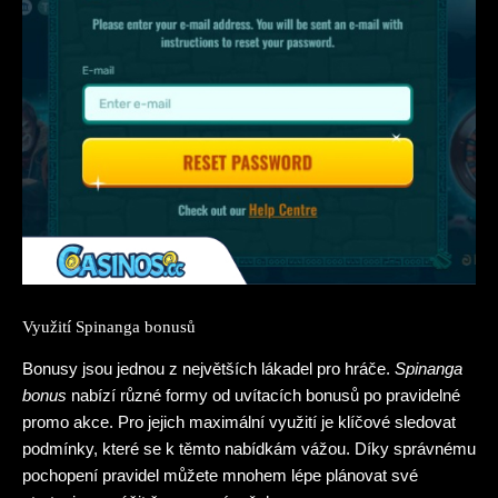
Využití Spinanga bonusů
Bonusy jsou jednou z největších lákadel pro hráče.
Spinanga
bonus
nabízí různé formy od uvítacích bonusů po pravidelné
promo akce. Pro jejich maximální využití je klíčové sledovat
podmínky, které se k těmto nabídkám vážou. Díky správnému
pochopení pravidel můžete mnohem lépe plánovat své