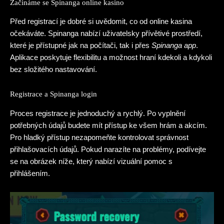
Začínáme se Spinanga online kasino
Před registrací je dobré si uvědomit, co od online kasina
očekáváte. Spinanga nabízí uživatelsky přívětivé prostředí,
které je přístupné jak na počítači, tak i přes
Spinanga app
.
Aplikace poskytuje flexibilitu a možnost hraní kdekoli a kdykoli
bez složitého nastavování.
Registrace a Spinanga login
Proces registrace je jednoduchý a rychlý. Po vyplnění
potřebných údajů budete mít přístup ke všem hrám a akcím.
Pro hladký přístup nezapomeňte kontrolovat správnost
přihlašovacích údajů. Pokud narazíte na problémy, podívejte
se na obrázek níže, který nabízí vizuální pomoc s
přihlášením.