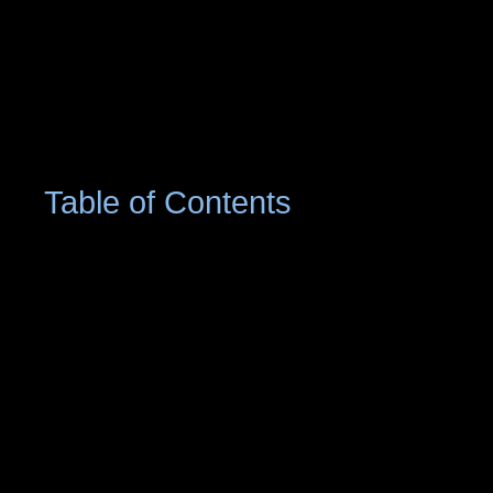
Table of Contents