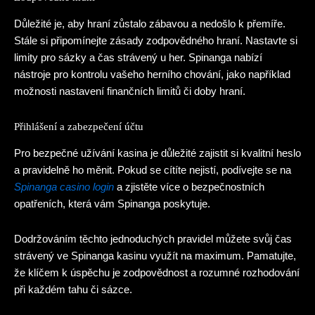
Důležité je, aby hraní zůstalo zábavou a nedošlo k přemíře.
Stále si připomínejte zásady zodpovědného hraní. Nastavte si
limity pro sázky a čas strávený u her. Spinanga nabízí
nástroje pro kontrolu vašeho herního chování, jako například
možnosti nastavení finančních limitů či doby hraní.
Přihlášení a zabezpečení účtu
Pro bezpečné užívání kasina je důležité zajistit si kvalitní heslo
a pravidelně ho měnit. Pokud se cítíte nejistí, podívejte se na
Spinanga casino login
a zjistěte více o bezpečnostních
opatřeních, která vám Spinanga poskytuje.
Dodržováním těchto jednoduchých pravidel můžete svůj čas
strávený ve Spinanga kasinu využít na maximum. Pamatujte,
že klíčem k úspěchu je zodpovědnost a rozumné rozhodování
při každém tahu či sázce.