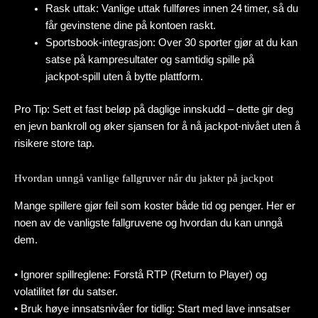
Rask uttak: Vanlige uttak fullføres innen 24 timer, så du
får gevinstene dine på kontoen raskt.
Sportsbook‑integrasjon: Over 30 sporter gjør at du kan
satse på kampresultater og samtidig spille på
jackpot‑spill uten å bytte plattform.
Pro Tip: Sett et fast beløp på daglige innskudd – dette gir deg
en jevn bankroll og øker sjansen for å nå jackpot‑nivået uten å
risikere store tap.
Hvordan unngå vanlige fallgruver når du jakter på jackpot
Mange spillere gjør feil som koster både tid og penger. Her er
noen av de vanligste fallgruvene og hvordan du kan unngå
dem.
• Ignorer spillreglene: Forstå RTP (Return to Player) og
volatilitet før du satser.
• Bruk høye innsatsnivåer for tidlig: Start med lave innsatser