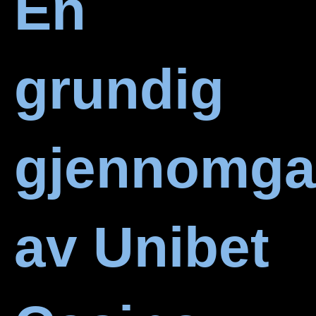
En
grundig
gjennomg
av Unibet