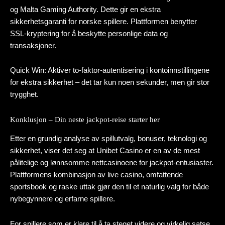
og Malta Gaming Authority. Dette gir en ekstra
sikkerhetsgaranti for norske spillere. Plattformen benytter
SSL‑kryptering for å beskytte personlige data og
transaksjoner.
Quick Win: Aktiver to‑faktor‑autentisering i kontoinnstillingene
for ekstra sikkerhet – det tar kun noen sekunder, men gir stor
trygghet.
Konklusjon – Din neste jackpot‑reise starter her
Etter en grundig analyse av spillutvalg, bonuser, teknologi og
sikkerhet, viser det seg at Unibet Casino er en av de mest
pålitelige og lønnsomme nettcasinoene for jackpot‑entusiaster.
Plattformens kombinasjon av live casino, omfattende
sportsbook og raske uttak gjør den til et naturlig valg for både
nybegynnere og erfarne spillere.
For spillere som er klare til å ta steget videre og virkelig satse