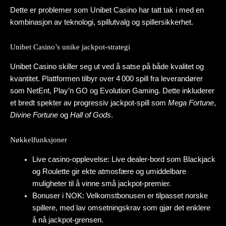
Dette er problemer som Unibet Casino har tatt tak i med en
kombinasjon av teknologi, spillutvalg og spillersikkerhet.
Unibet Casino’s unike jackpot‑strategi
Unibet Casino skiller seg ut ved å satse på både kvalitet og
kvantitet. Plattformen tilbyr over 4 000 spill fra leverandører
som NetEnt, Play’n GO og Evolution Gaming. Dette inkluderer
et bredt spekter av progressiv jackpot‑spill som
Mega Fortune
,
Divine Fortune
og
Hall of Gods
.
Nøkkelfunksjoner
Live casino‑opplevelse: Live dealer‑bord som Blackjack
og Roulette gir ekte atmosfære og umiddelbare
muligheter til å vinne små jackpot‑premier.
Bonuser i NOK: Velkomstbonusen er tilpasset norske
spillere, med lav omsetningskrav som gjør det enklere
å nå jackpot‑grensen.