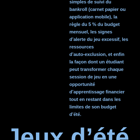
simples de suivi du
bankroll (carnet papier ou
application mobile), la
règle du 5 % du budget
mensuel, les signes
d’alerte du jeu excessif, les
ressources
d’auto‑exclusion, et enfin
la façon dont un étudiant
peut transformer chaque
session de jeu en une
opportunité
d’apprentissage financier
tout en restant dans les
limites de son budget
d’été.
Jeux d’été