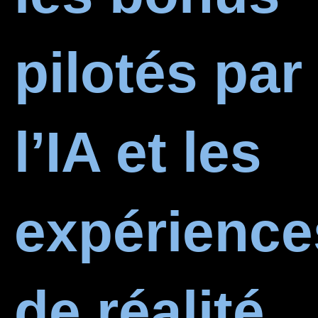
pilotés par
l’IA et les
expérience
de réalité