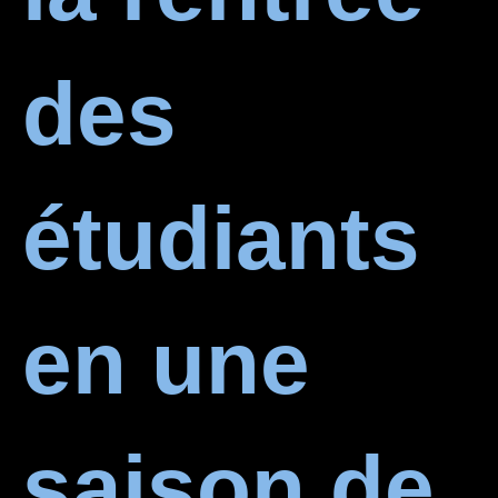
des
étudiants
en une
saison de