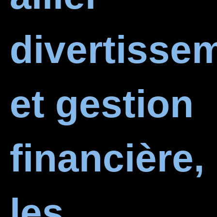
divertisse
et gestion
financière,
les