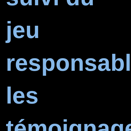
jeu
responsabl
les
témoignag