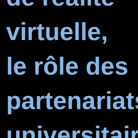
virtuelle,
le rôle des
partenariat
universitai