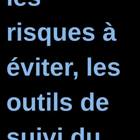
risques à
éviter, les
outils de
suivi du