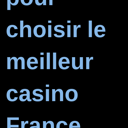
choisir le
meilleur
casino
France