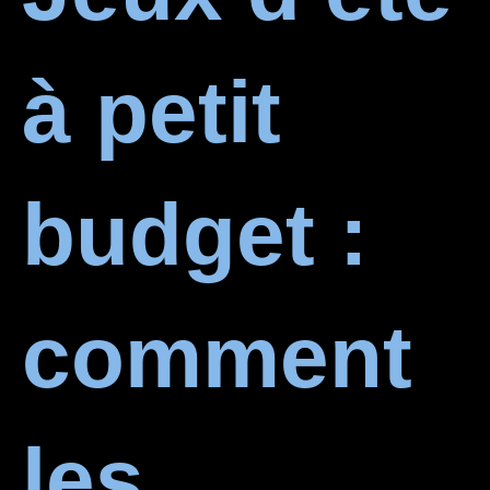
à petit
budget :
comment
les