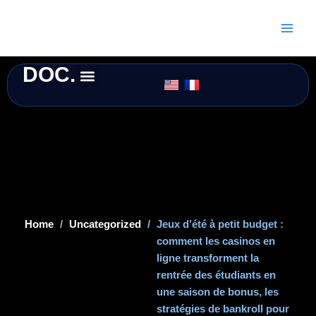
Skip
to
content
DOC.
Home
/
Uncategorized
/
Jeux d’été à petit budget :
comment les casinos en
ligne transforment la
rentrée des étudiants en
une saison de bonus, les
stratégies de bankroll pour