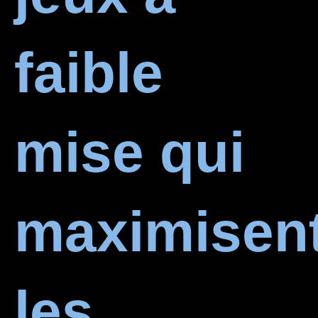
faible
mise qui
maximisen
les