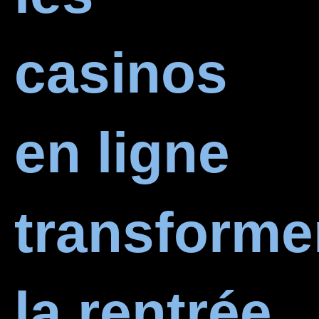
casinos
en ligne
transforme
la rentrée