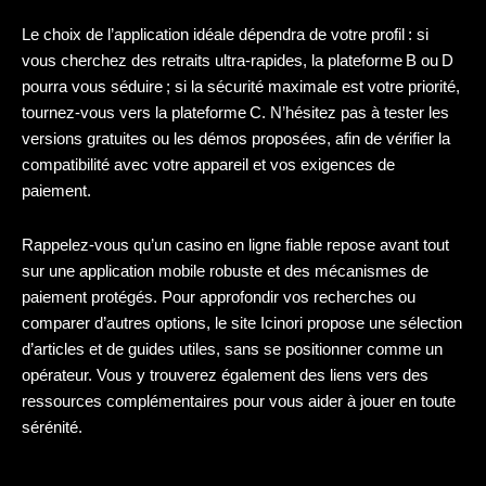
Le choix de l’application idéale dépendra de votre profil : si
vous cherchez des retraits ultra‑rapides, la plateforme B ou D
pourra vous séduire ; si la sécurité maximale est votre priorité,
tournez-vous vers la plateforme C. N’hésitez pas à tester les
versions gratuites ou les démos proposées, afin de vérifier la
compatibilité avec votre appareil et vos exigences de
paiement.
Rappelez‑vous qu’un casino en ligne fiable repose avant tout
sur une application mobile robuste et des mécanismes de
paiement protégés. Pour approfondir vos recherches ou
comparer d’autres options, le site Icinori propose une sélection
d’articles et de guides utiles, sans se positionner comme un
opérateur. Vous y trouverez également des liens vers des
ressources complémentaires pour vous aider à jouer en toute
sérénité.