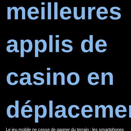
meilleures
applis de
casino en
déplaceme
Le jeu mobile ne cesse de gagner du terrain : les smartphones