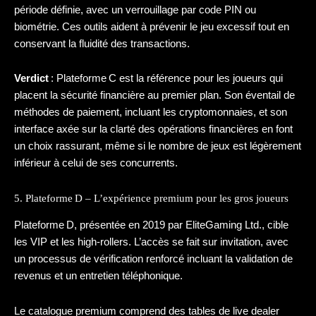
période définie, avec un verrouillage par code PIN ou
biométrie. Ces outils aident à prévenir le jeu excessif tout en
conservant la fluidité des transactions.
Verdict
: Plateforme C est la référence pour les joueurs qui
placent la sécurité financière au premier plan. Son éventail de
méthodes de paiement, incluant les cryptomonnaies, et son
interface axée sur la clarté des opérations financières en font
un choix rassurant, même si le nombre de jeux est légèrement
inférieur à celui de ses concurrents.
5. Plateforme D – L’expérience premium pour les gros joueurs
Plateforme D, présentée en 2019 par EliteGaming Ltd., cible
les VIP et les high‑rollers. L’accès se fait sur invitation, avec
un processus de vérification renforcé incluant la validation de
revenus et un entretien téléphonique.
Le catalogue premium comprend des tables de live dealer