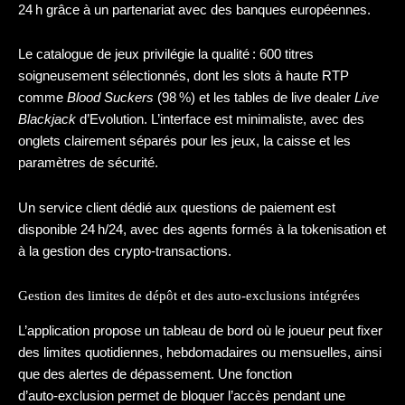
24 h grâce à un partenariat avec des banques européennes.
Le catalogue de jeux privilégie la qualité : 600 titres
soigneusement sélectionnés, dont les slots à haute RTP
comme
Blood Suckers
(98 %) et les tables de live dealer
Live
Blackjack
d’Evolution. L’interface est minimaliste, avec des
onglets clairement séparés pour les jeux, la caisse et les
paramètres de sécurité.
Un service client dédié aux questions de paiement est
disponible 24 h/24, avec des agents formés à la tokenisation et
à la gestion des crypto‑transactions.
Gestion des limites de dépôt et des auto‑exclusions intégrées
L’application propose un tableau de bord où le joueur peut fixer
des limites quotidiennes, hebdomadaires ou mensuelles, ainsi
que des alertes de dépassement. Une fonction
d’auto‑exclusion permet de bloquer l’accès pendant une