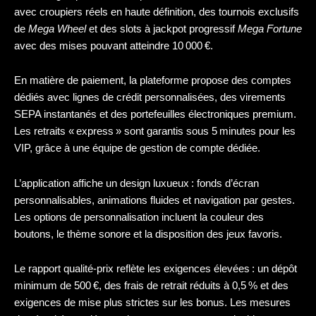
avec croupiers réels en haute définition, des tournois exclusifs
de
Mega Wheel
et des slots à jackpot progressif
Mega Fortune
avec des mises pouvant atteindre 10 000 €.
En matière de paiement, la plateforme propose des comptes
dédiés avec lignes de crédit personnalisées, des virements
SEPA instantanés et des portefeuilles électroniques premium.
Les retraits « express » sont garantis sous 5 minutes pour les
VIP, grâce à une équipe de gestion de compte dédiée.
L’application affiche un design luxueux : fonds d’écran
personnalisables, animations fluides et navigation par gestes.
Les options de personnalisation incluent la couleur des
boutons, le thème sonore et la disposition des jeux favoris.
Le rapport qualité‑prix reflète les exigences élevées : un dépôt
minimum de 500 €, des frais de retrait réduits à 0,5 % et des
exigences de mise plus strictes sur les bonus. Les mesures