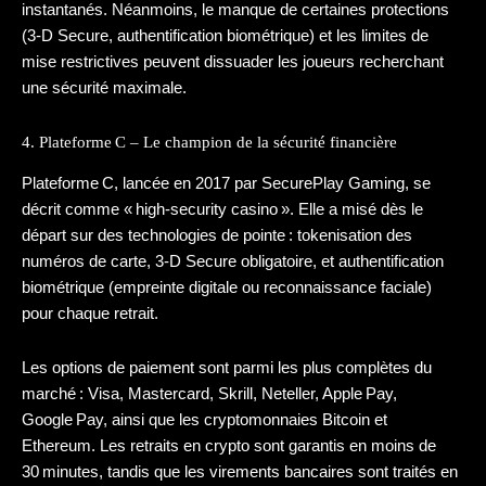
instantanés. Néanmoins, le manque de certaines protections
(3‑D Secure, authentification biométrique) et les limites de
mise restrictives peuvent dissuader les joueurs recherchant
une sécurité maximale.
4. Plateforme C – Le champion de la sécurité financière
Plateforme C, lancée en 2017 par SecurePlay Gaming, se
décrit comme « high‑security casino ». Elle a misé dès le
départ sur des technologies de pointe : tokenisation des
numéros de carte, 3‑D Secure obligatoire, et authentification
biométrique (empreinte digitale ou reconnaissance faciale)
pour chaque retrait.
Les options de paiement sont parmi les plus complètes du
marché : Visa, Mastercard, Skrill, Neteller, Apple Pay,
Google Pay, ainsi que les cryptomonnaies Bitcoin et
Ethereum. Les retraits en crypto sont garantis en moins de
30 minutes, tandis que les virements bancaires sont traités en