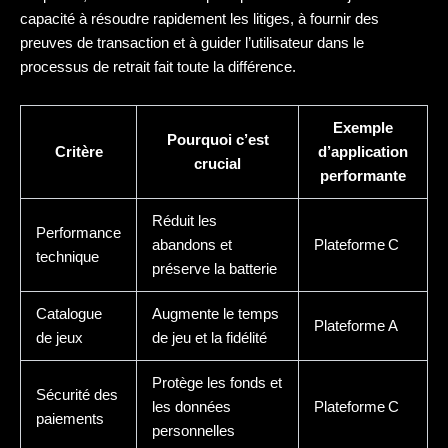
capacité à résoudre rapidement les litiges, à fournir des
preuves de transaction et à guider l’utilisateur dans le
processus de retrait fait toute la différence.
Exemple
Pourquoi c’est
Critère
d’application
crucial
performante
Réduit les
Performance
abandons et
Plateforme C
technique
préserve la batterie
Catalogue
Augmente le temps
Plateforme A
de jeux
de jeu et la fidélité
Protège les fonds et
Sécurité des
les données
Plateforme C
paiements
personnelles