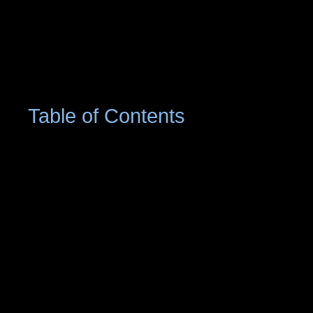
Table of Contents