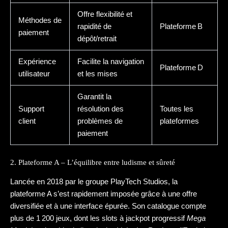
Offre flexibilité et
Méthodes de
rapidité de
Plateforme B
paiement
dépôt/retrait
Expérience
Facilite la navigation
Plateforme D
utilisateur
et les mises
Garantit la
Support
résolution des
Toutes les
client
problèmes de
plateformes
paiement
2. Plateforme A – L’équilibre entre ludisme et sûreté
Lancée en 2018 par le groupe PlayTech Studios, la
plateforme A s’est rapidement imposée grâce à une offre
diversifiée et à une interface épurée. Son catalogue compte
plus de 1 200 jeux, dont les slots à jackpot progressif
Mega