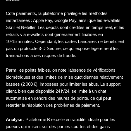
Côté paiements, la plateforme privilégie les méthodes
instantanées : Apple Pay, Google Pay, ainsi que les e‑wallets
Skrill et Neteller. Les dépôts sont crédités en temps réel, et les
retraits via e‑wallets sont généralement finalisés en
10‑15 minutes. Cependant, les cartes bancaires ne bénéficient
pas du protocole 3‑D Secure, ce qui expose légèrement les
transactions à des risques de fraude.
Parmi les points faibles, on note l’absence de vérifications
biométriques et des limites de mise quotidiennes relativement
basses (2 000 €), imposées pour limiter les abus. Le support
client, bien que disponible 24 h/24, se limite à un chat
automatisé en dehors des heures de pointe, ce qui peut
retarder la résolution des problèmes de paiement.
Analyse
: Plateforme B excelle en rapidité, idéale pour les
joueurs qui misent sur des parties courtes et des gains