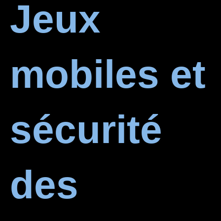
Jeux
mobiles et
sécurité
des