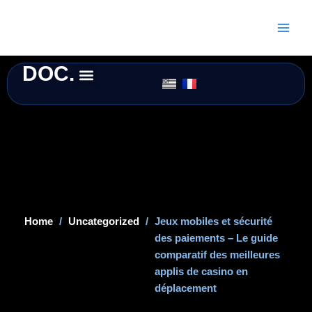
Skip
to
content
DOC.
Home
/
Uncategorized
/
Jeux mobiles et sécurité
des paiements – Le guide
comparatif des meilleures
applis de casino en
déplacement