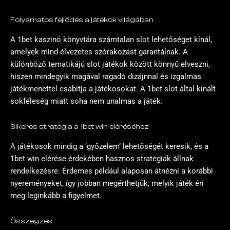
Folyamatos fejlődés a játékok világában
A 1bet kaszinó könyvtára számtalan slot lehetőséget kínál,
amelyek mind élvezetes szórakozást garantálnak. A
különböző tematikájú slot játékok között könnyű elveszni,
hiszen mindegyik magával ragadó dizájnnal és izgalmas
játékmenettel csábítja a játékosokat. A 1bet slot által kínált
sokféleség miatt soha nem unalmas a játék.
Sikeres stratégia a 1bet win eléréséhez
A játékosok mindig a ‘győzelem’ lehetőségét keresik, és a
1bet win elérése érdekében hasznos stratégiák állnak
rendelkezésre. Érdemes például alaposan átnézni a korábbi
nyereményeket, így jobban megérthetjük, melyik játék éri
meg leginkább a figyelmet.
Összegzés