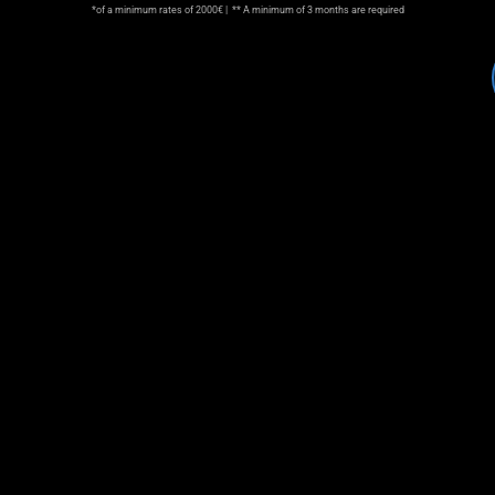
*of a minimum rates of 2000€ | ** A minimum of 3 months are required