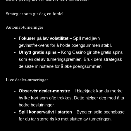
Strategier som gir deg en fordel
Automat‑turneringer
Fokuser på lav volatilitet
– Spill med jevn
gevinstfrekvens for å holde poengsummen stabil.
Utnytt gratis spins
– Kong Casino gir ofte gratis spins
som en del av turneringspremien. Bruk dem strategisk i
de siste minuttene for å øke poengsummen.
Live dealer‑turneringer
Observér dealer‑mønstre
– I blackjack kan du merke
hvilke kort som ofte trekkes. Dette hjelper deg med å ta
bedre beslutninger.
Spill konservativt i starten
– Bygg en solid poengbase
før du tar større risiko mot slutten av turneringen.