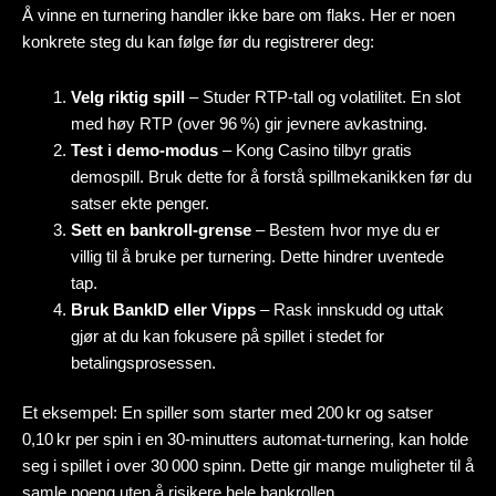
Å vinne en turnering handler ikke bare om flaks. Her er noen
konkrete steg du kan følge før du registrerer deg:
Velg riktig spill
– Studer RTP‑tall og volatilitet. En slot
med høy RTP (over 96 %) gir jevnere avkastning.
Test i demo‑modus
– Kong Casino tilbyr gratis
demospill. Bruk dette for å forstå spillmekanikken før du
satser ekte penger.
Sett en bankroll‑grense
– Bestem hvor mye du er
villig til å bruke per turnering. Dette hindrer uventede
tap.
Bruk BankID eller Vipps
– Rask innskudd og uttak
gjør at du kan fokusere på spillet i stedet for
betalingsprosessen.
Et eksempel: En spiller som starter med 200 kr og satser
0,10 kr per spin i en 30‑minutters automat‑turnering, kan holde
seg i spillet i over 30 000 spinn. Dette gir mange muligheter til å
samle poeng uten å risikere hele bankrollen.