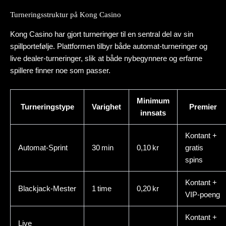
Turneringsstruktur på Kong Casino
Kong Casino har gjort turneringer til en sentral del av sin
spillportefølje. Plattformen tilbyr både automat‑turneringer og
live dealer‑turneringer, slik at både nybegynnere og erfarne
spillere finner noe som passer.
Minimum
Turneringstype
Varighet
Premier
innsats
Kontant +
Automat‑Sprint
30 min
0,10 kr
gratis
spins
Kontant +
Blackjack‑Mester
1 time
0,20 kr
VIP‑poeng
Kontant +
Live