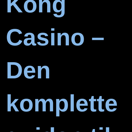
Kong
Casino –
Den
komplette