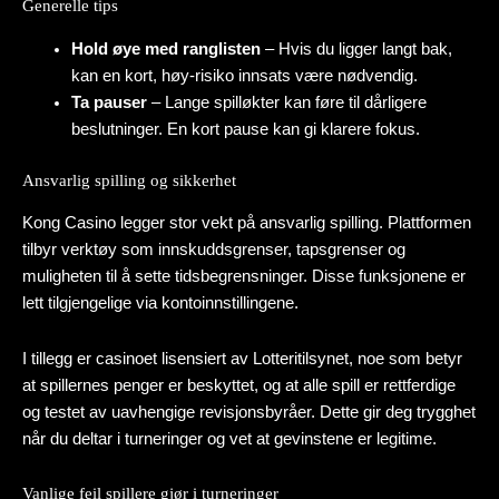
Generelle tips
Hold øye med ranglisten
– Hvis du ligger langt bak,
kan en kort, høy‑risiko innsats være nødvendig.
Ta pauser
– Lange spilløkter kan føre til dårligere
beslutninger. En kort pause kan gi klarere fokus.
Ansvarlig spilling og sikkerhet
Kong Casino legger stor vekt på ansvarlig spilling. Plattformen
tilbyr verktøy som innskuddsgrenser, tapsgrenser og
muligheten til å sette tidsbegrensninger. Disse funksjonene er
lett tilgjengelige via kontoinnstillingene.
I tillegg er casinoet lisensiert av Lotteritilsynet, noe som betyr
at spillernes penger er beskyttet, og at alle spill er rettferdige
og testet av uavhengige revisjonsbyråer. Dette gir deg trygghet
når du deltar i turneringer og vet at gevinstene er legitime.
Vanlige feil spillere gjør i turneringer