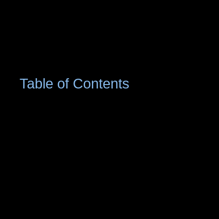
Table of Contents