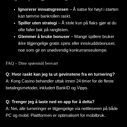
Ignorerer innsatsgrensen
– Å satse for høyt i starten
kan tømme bankrollen raskt.
Spiller uten strategi
– Å stole kun på flaks gjør at du
ofte faller bak på ranglisten.
Glemmer å bruke bonuser
– Mange spillere bruker
ikke tilgjengelige gratis spins eller innskuddsbonuser,
noe som gir en unødvendig konkurranseulempe.
FAQ – Dine spørsmål besvart
Q: Hvor raskt kan jeg ta ut gevinstene fra en turnering?
A: Kong Casino behandler uttak innen 24 timer for de fleste
betalingsmetoder, inkludert BankID og Vipps.
Q: Trenger jeg å laste ned en app for å delta?
A: Nei, alle turneringer er tilgjengelige via nettleseren på både
PC og mobil. Plattformen er optimalisert for mobilbruk.