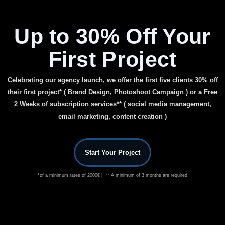
Up to 30% Off Your
First Project
Celebrating our agency launch, we offer the first five clients 30% off
their first project* ( Brand Design, Photoshoot Campaign ) or a Free
2 Weeks of subscription services** ( social media management,
email marketing, content creation )
Start Your Project
*of a minimum rates of 2000€ | ** A minimum of 3 months are required