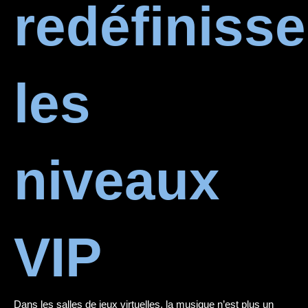
redéfinisse
les
niveaux
VIP
Dans les salles de jeux virtuelles, la musique n’est plus un