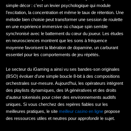
simple décor : c’est un levier psychologique qui module
l’excitation, la concentration et même le taux de rétention. Une
mélodie bien choisie peut transformer une session de roulette
en une expérience immersive où chaque spin semble
synchronisé avec le battement du cœur du joueur. Les études
en neurosciences montrent que les sons à fréquence
moyenne favorisent la libération de dopamine, un carburant
essentiel pour les comportements de jeu répétés.
Le secteur du iGaming a ainsi vu ses bandes‑son originales
(BSO) évoluer d’une simple boucle 8‑bit à des compositions
orchestrales sur‑mesure. Aujourd’hui, les opérateurs intègrent
des playlists dynamiques, des IA génératives et des droits
d’auteur tokenisés pour créer des environnements auditifs
uniques. Si vous cherchez des repères fiables sur les
meilleures pratiques, le site
meilleur casino en ligne
propose
des ressources utiles et neutres pour approfondir le sujet.