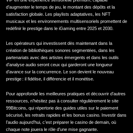
VIP en une expérience sensorielle premium, capable
d’augmenter le temps de jeu, le montant des dépôts et la
satisfaction globale. Les playlists adaptatives, les NFT
musicaux et les environnements multisensoriels promettent de
redéfinir le prestige dans le iGaming entre 2025 et 2030.
Les opérateurs qui investissent dès maintenant dans la
création de bibliothèques sonores segmentées, dans les
partenariats avec des artistes émergents et dans les outils
d’analyse audio seront ceux qui garderont une longueur
d’avance sur la concurrence. Le son devient le nouveau
prestige : il fidélise, il différencie et il monétise.
Pour approfondir les meilleures pratiques et découvrir d’autres
ressources, n’hésitez pas à consulter régulièrement le site
99Bitcoins, qui répertorie des guides utiles sur le paiement
sécurisé, les retraits rapides et les bonus casino. Investir dans
l’audio aujourd’hui, c’est préparer le casino de demain, où
chaque note jouera le rôle d’une mise gagnante.