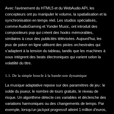
Avec l’avènement du HTML5 et du WebAudio API, les
concepteurs ont pu manipuler le volume, la spatialisation et la
synchronisation en temps réel. Les studios spécialisés,
comme AudioGaming et Yonder Music, ont introduit des
compositeurs pop qui créent des hooks mémorables,
similaires à ceux des publicités télévisées. Aujourd’hui, les
jeux de poker en ligne utilisent des pistes orchestrales qui
s’adaptent à la tension du tableau, tandis que les machines à
sous intègrent des beats électroniques qui varient selon la
volatilité du titre.
1.1. De la simple boucle à la bande‑son dynamique
La musique adaptative repose sur des paramètres de jeu : le
solde du joueur, le nombre de tours gratuits, le niveau de
risque. Un algorithme détecte ces variables et déclenche des
variations harmoniques ou des changements de tempo. Par
exemple, lorsqu’un jackpot progressif atteint 1 million d’euros,