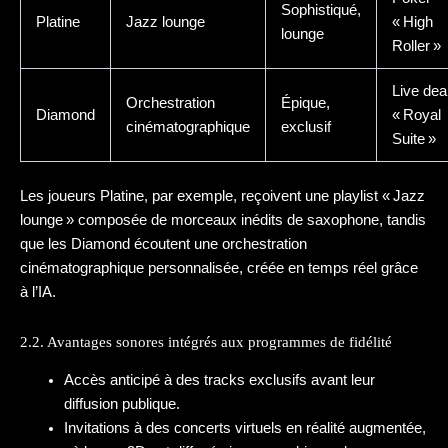
Sophistiqué,
Platine
Jazz lounge
« High
lounge
Roller »
Live dea
Orchestration
Épique,
Diamond
« Royal
cinématographique
exclusif
Suite »
Les joueurs Platine, par exemple, reçoivent une playlist « Jazz
lounge » composée de morceaux inédits de saxophone, tandis
que les Diamond écoutent une orchestration
cinématographique personnalisée, créée en temps réel grâce
à l’IA.
2.2. Avantages sonores intégrés aux programmes de fidélité
Accès anticipé à des tracks exclusifs avant leur
diffusion publique.
Invitations à des concerts virtuels en réalité augmentée,