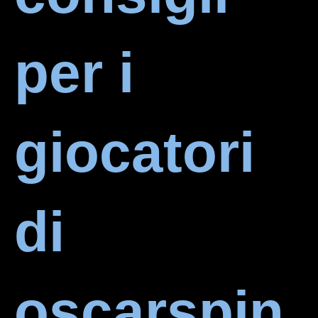
per i
giocatori
di
oscarspin