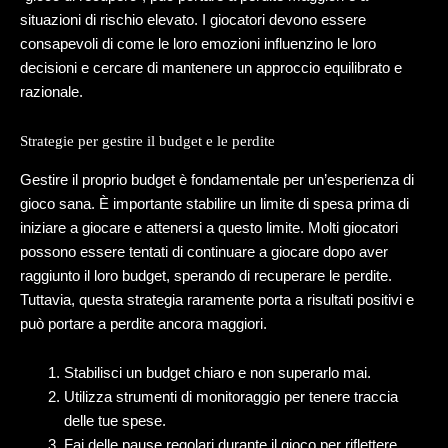
situazioni di rischio elevato. I giocatori devono essere
consapevoli di come le loro emozioni influenzino le loro
decisioni e cercare di mantenere un approccio equilibrato e
razionale.
Strategie per gestire il budget e le perdite
Gestire il proprio budget è fondamentale per un’esperienza di
gioco sana. È importante stabilire un limite di spesa prima di
iniziare a giocare e attenersi a questo limite. Molti giocatori
possono essere tentati di continuare a giocare dopo aver
raggiunto il loro budget, sperando di recuperare le perdite.
Tuttavia, questa strategia raramente porta a risultati positivi e
può portare a perdite ancora maggiori.
Stabilisci un budget chiaro e non superarlo mai.
Utilizza strumenti di monitoraggio per tenere traccia
delle tue spese.
Fai delle pause regolari durante il gioco per riflettere