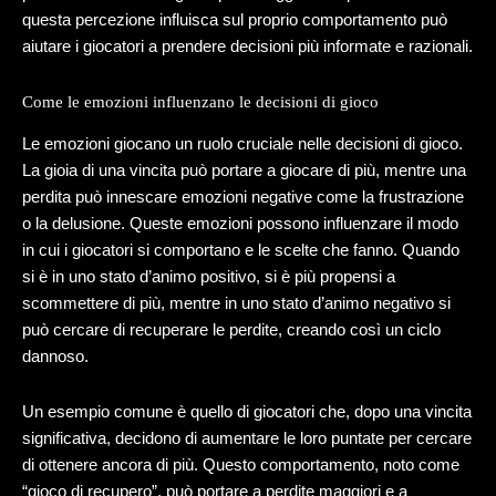
questa percezione influisca sul proprio comportamento può
aiutare i giocatori a prendere decisioni più informate e razionali.
Come le emozioni influenzano le decisioni di gioco
Le emozioni giocano un ruolo cruciale nelle decisioni di gioco.
La gioia di una vincita può portare a giocare di più, mentre una
perdita può innescare emozioni negative come la frustrazione
o la delusione. Queste emozioni possono influenzare il modo
in cui i giocatori si comportano e le scelte che fanno. Quando
si è in uno stato d’animo positivo, si è più propensi a
scommettere di più, mentre in uno stato d’animo negativo si
può cercare di recuperare le perdite, creando così un ciclo
dannoso.
Un esempio comune è quello di giocatori che, dopo una vincita
significativa, decidono di aumentare le loro puntate per cercare
di ottenere ancora di più. Questo comportamento, noto come
“gioco di recupero”, può portare a perdite maggiori e a