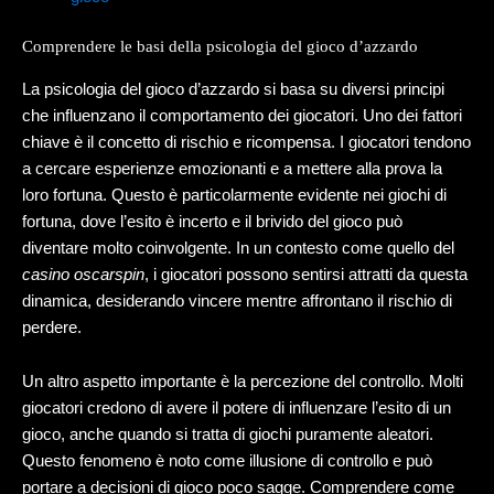
Comprendere le basi della psicologia del gioco d’azzardo
La psicologia del gioco d’azzardo si basa su diversi principi
che influenzano il comportamento dei giocatori. Uno dei fattori
chiave è il concetto di rischio e ricompensa. I giocatori tendono
a cercare esperienze emozionanti e a mettere alla prova la
loro fortuna. Questo è particolarmente evidente nei giochi di
fortuna, dove l’esito è incerto e il brivido del gioco può
diventare molto coinvolgente. In un contesto come quello del
casino oscarspin
, i giocatori possono sentirsi attratti da questa
dinamica, desiderando vincere mentre affrontano il rischio di
perdere.
Un altro aspetto importante è la percezione del controllo. Molti
giocatori credono di avere il potere di influenzare l’esito di un
gioco, anche quando si tratta di giochi puramente aleatori.
Questo fenomeno è noto come illusione di controllo e può
portare a decisioni di gioco poco sagge. Comprendere come