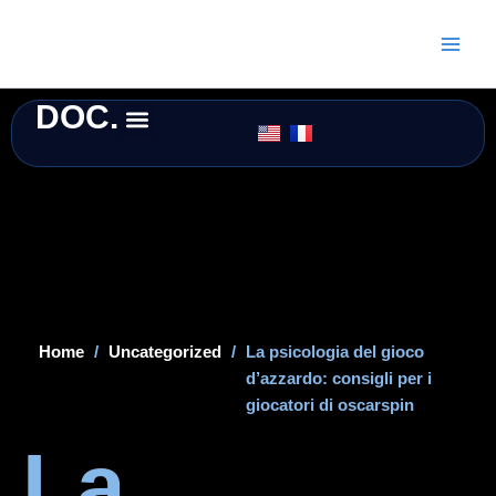
Skip
to
content
DOC.
Home
/
Uncategorized
/
La psicologia del gioco
d’azzardo: consigli per i
giocatori di oscarspin
La