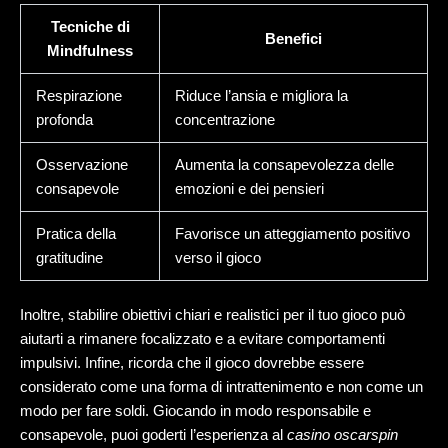
Tecniche di
Benefici
Mindfulness
Respirazione
Riduce l’ansia e migliora la
profonda
concentrazione
Osservazione
Aumenta la consapevolezza delle
consapevole
emozioni e dei pensieri
Pratica della
Favorisce un atteggiamento positivo
gratitudine
verso il gioco
Inoltre, stabilire obiettivi chiari e realistici per il tuo gioco può
aiutarti a rimanere focalizzato e a evitare comportamenti
impulsivi. Infine, ricorda che il gioco dovrebbe essere
considerato come una forma di intrattenimento e non come un
modo per fare soldi. Giocando in modo responsabile e
consapevole, puoi goderti l’esperienza al
casino oscarspin