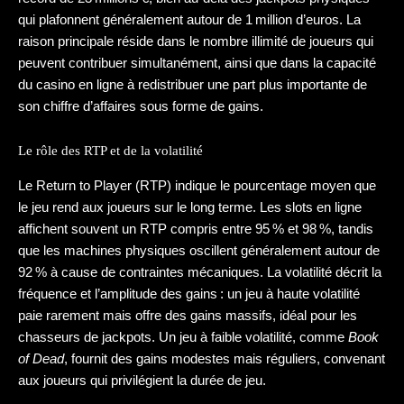
qui plafonnent généralement autour de 1 million d’euros. La
raison principale réside dans le nombre illimité de joueurs qui
peuvent contribuer simultanément, ainsi que dans la capacité
du casino en ligne à redistribuer une part plus importante de
son chiffre d’affaires sous forme de gains.
Le rôle des RTP et de la volatilité
Le Return to Player (RTP) indique le pourcentage moyen que
le jeu rend aux joueurs sur le long terme. Les slots en ligne
affichent souvent un RTP compris entre 95 % et 98 %, tandis
que les machines physiques oscillent généralement autour de
92 % à cause de contraintes mécaniques. La volatilité décrit la
fréquence et l’amplitude des gains : un jeu à haute volatilité
paie rarement mais offre des gains massifs, idéal pour les
chasseurs de jackpots. Un jeu à faible volatilité, comme
Book
of Dead
, fournit des gains modestes mais réguliers, convenant
aux joueurs qui privilégient la durée de jeu.