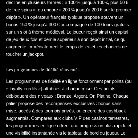
décline en plusieurs formes : « 100 % jusqu’à 100 €, plus 50 €
de free spins », ou encore « 200 % jusqu’à 200 € sur le premier
dépôt ». Un opérateur français typique propose souvent un
bonus 150 % jusqu’à 300 € accompagné de 100 tours gratuits
sur un slot à thème médiéval. Le joueur reçoit ainsi un capital
de jeu deux fois et demie supérieur à son dépôt initial, ce qui
augmente immédiatement le temps de jeu et les chances de
toucher un jackpot.
Les programmes de fidélité réinventés
Les programmes de fidélité en ligne fonctionnent par points (ou
« loyalty credits ») attribués à chaque mise. Ces points
débloquent des niveaux : Bronze, Argent, Or, Platine. Chaque
palier propose des récompenses exclusives : bonus sans
mise, accès à des tournois privés, ou encore des cashback
augmentés. Comparés aux clubs VIP des casinos terrestres,
les programmes en ligne offrent une progression plus rapide et
une visibilité instantanée via le tableau de bord du joueur. Le