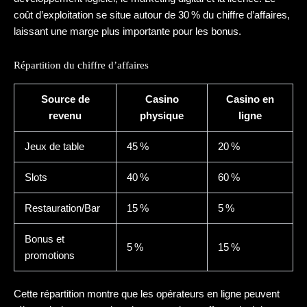
coût d’exploitation se situe autour de 30 % du chiffre d’affaires,
laissant une marge plus importante pour les bonus.
Répartition du chiffre d’affaires
Source de
Casino
Casino en
revenu
physique
ligne
Jeux de table
45 %
20 %
Slots
40 %
60 %
Restauration/Bar
15 %
5 %
Bonus et
5 %
15 %
promotions
Cette répartition montre que les opérateurs en ligne peuvent