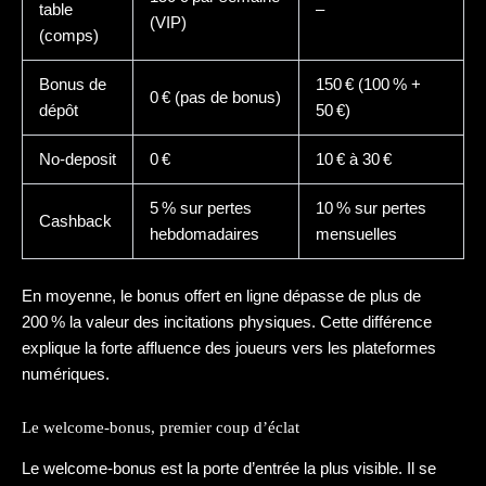
table
–
(VIP)
(comps)
Bonus de
150 € (100 % +
0 € (pas de bonus)
dépôt
50 €)
No‑deposit
0 €
10 € à 30 €
5 % sur pertes
10 % sur pertes
Cashback
hebdomadaires
mensuelles
En moyenne, le bonus offert en ligne dépasse de plus de
200 % la valeur des incitations physiques. Cette différence
explique la forte affluence des joueurs vers les plateformes
numériques.
Le welcome‑bonus, premier coup d’éclat
Le welcome‑bonus est la porte d’entrée la plus visible. Il se