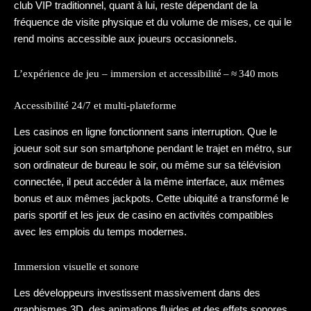
club VIP traditionnel, quant à lui, reste dépendant de la
fréquence de visite physique et du volume de mises, ce qui le
rend moins accessible aux joueurs occasionnels.
L’expérience de jeu – immersion et accessibilité – ≈ 340 mots
Accessibilité 24/7 et multi‑plateforme
Les casinos en ligne fonctionnent sans interruption. Que le
joueur soit sur son smartphone pendant le trajet en métro, sur
son ordinateur de bureau le soir, ou même sur sa télévision
connectée, il peut accéder à la même interface, aux mêmes
bonus et aux mêmes jackpots. Cette ubiquité a transformé le
paris sportif et les jeux de casino en activités compatibles
avec les emplois du temps modernes.
Immersion visuelle et sonore
Les développeurs investissent massivement dans des
graphismes 3D, des animations fluides et des effets sonores