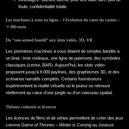
foule, confidentialité totale.
Les machines à sous en ligne – l’évolution du cœur du casino –
≈ 380 mots
Du “one‑armed bandit” aux slots vidéo, 3D, VR
Les premières machines à sous étaient de simples bandits à
un bras : trois rouleaux, une ligne de paiement, des symboles
classiques (cerise, BAR). Aujourd’hui, les slots vidéo
proposent jusqu’à 6 000 paylines, des graphismes 3D, et des
scénarios narratifs complets. Certains fournisseurs
expérimentent la réalité virtuelle où le joueur se retrouve
réellement au cœur d’une jungle ou d’un vaisseau spatial.
Thèmes culturels et licences
Les licences de films et de séries permettent de créer des jeux
comme
Game of Thrones – Winter is Coming
ou
Jurassic