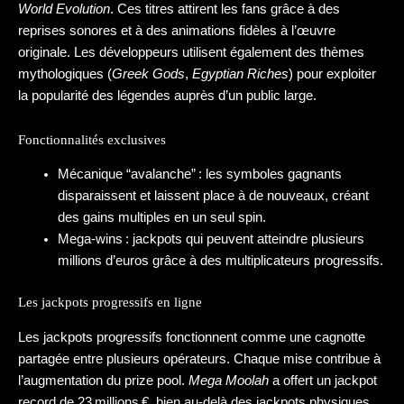
World Evolution
. Ces titres attirent les fans grâce à des
reprises sonores et à des animations fidèles à l’œuvre
originale. Les développeurs utilisent également des thèmes
mythologiques (
Greek Gods
,
Egyptian Riches
) pour exploiter
la popularité des légendes auprès d’un public large.
Fonctionnalités exclusives
Mécanique “avalanche” : les symboles gagnants
disparaissent et laissent place à de nouveaux, créant
des gains multiples en un seul spin.
Mega‑wins : jackpots qui peuvent atteindre plusieurs
millions d’euros grâce à des multiplicateurs progressifs.
Les jackpots progressifs en ligne
Les jackpots progressifs fonctionnent comme une cagnotte
partagée entre plusieurs opérateurs. Chaque mise contribue à
l’augmentation du prize pool.
Mega Moolah
a offert un jackpot
record de 23 millions €, bien au-delà des jackpots physiques