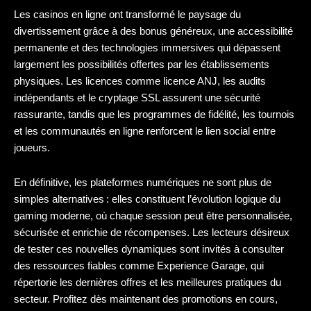
Les casinos en ligne ont transformé le paysage du
divertissement grâce à des bonus généreux, une accessibilité
permanente et des technologies immersives qui dépassent
largement les possibilités offertes par les établissements
physiques. Les licences comme licence ANJ, les audits
indépendants et le cryptage SSL assurent une sécurité
rassurante, tandis que les programmes de fidélité, les tournois
et les communautés en ligne renforcent le lien social entre
joueurs.
En définitive, les plateformes numériques ne sont plus de
simples alternatives : elles constituent l’évolution logique du
gaming moderne, où chaque session peut être personnalisée,
sécurisée et enrichie de récompenses. Les lecteurs désireux
de tester ces nouvelles dynamiques sont invités à consulter
des ressources fiables comme Experience Garage, qui
répertorie les dernières offres et les meilleures pratiques du
secteur. Profitez dès maintenant des promotions en cours,