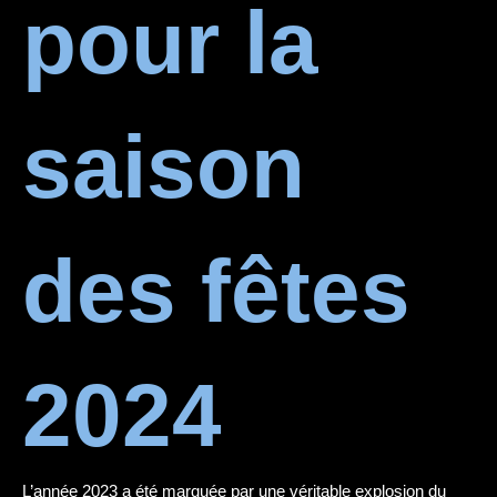
pour la
saison
des fêtes
2024
L’année 2023 a été marquée par une véritable explosion du