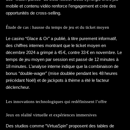
mobile et contenu vidéo renforce l’engagement et crée des
opportunités de cross‑selling.
Étude de cas : hausse du temps de jeu et du ticket moyen
Le casino “Glace & Or” a publié, à titre purement informatif,
des chiffres internes montrant que le ticket moyen en
décembre 2024 a grimpé à 45 €, contre 33 € en novembre. Le
temps de jeu moyen par session est passé de 12 minutes à
18 minutes. L’analyse interne indique que la combinaison de
bonus “double‑wager” (mise doublée pendant les 48 heures
précédant Noël) et de jackpots à thème a été le facteur
déclencheur.
Les innovations technologiques qui redéfinissent l’offre
Jeux en réalité virtuelle et expériences immersives
Des studios comme “VirtuaSpin” proposent des tables de