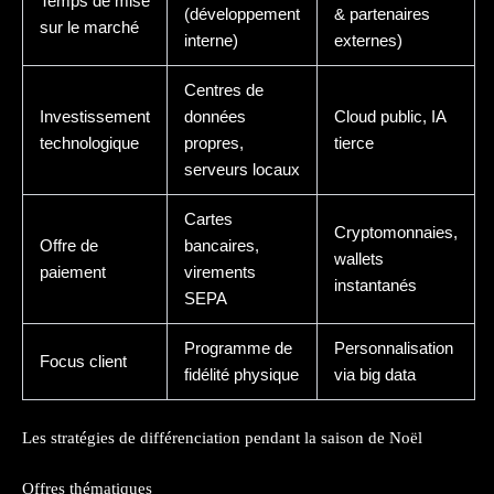
Temps de mise
(développement
& partenaires
sur le marché
interne)
externes)
Centres de
Investissement
données
Cloud public, IA
technologique
propres,
tierce
serveurs locaux
Cartes
Cryptomonnaies,
Offre de
bancaires,
wallets
paiement
virements
instantanés
SEPA
Programme de
Personnalisation
Focus client
fidélité physique
via big data
Les stratégies de différenciation pendant la saison de Noël
Offres thématiques