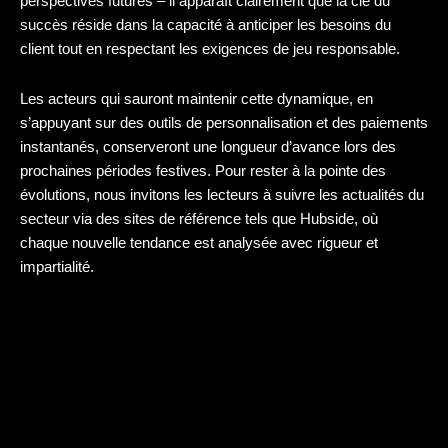
perspectives futures – il apparaît clairement que la clé du
succès réside dans la capacité à anticiper les besoins du
client tout en respectant les exigences de jeu responsable.
Les acteurs qui sauront maintenir cette dynamique, en
s’appuyant sur des outils de personnalisation et des paiements
instantanés, conserveront une longueur d’avance lors des
prochaines périodes festives. Pour rester à la pointe des
évolutions, nous invitons les lecteurs à suivre les actualités du
secteur via des sites de référence tels que Hubside, où
chaque nouvelle tendance est analysée avec rigueur et
impartialité.