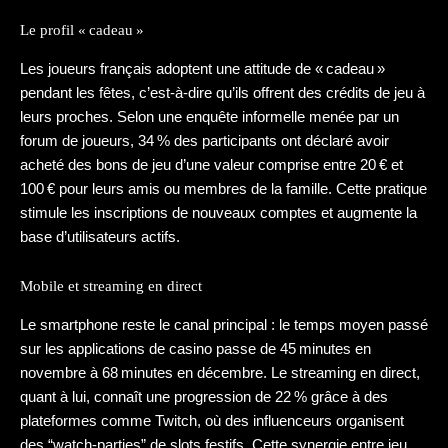
Le profil « cadeau »
Les joueurs français adoptent une attitude de « cadeau »
pendant les fêtes, c’est‑à‑dire qu’ils offrent des crédits de jeu à
leurs proches. Selon une enquête informelle menée par un
forum de joueurs, 34 % des participants ont déclaré avoir
acheté des bons de jeu d’une valeur comprise entre 20 € et
100 € pour leurs amis ou membres de la famille. Cette pratique
stimule les inscriptions de nouveaux comptes et augmente la
base d’utilisateurs actifs.
Mobile et streaming en direct
Le smartphone reste le canal principal : le temps moyen passé
sur les applications de casino passe de 45 minutes en
novembre à 68 minutes en décembre. Le streaming en direct,
quant à lui, connaît une progression de 22 % grâce à des
plateformes comme Twitch, où des influenceurs organisent
des “watch‑parties” de slots festifs. Cette synergie entre jeu