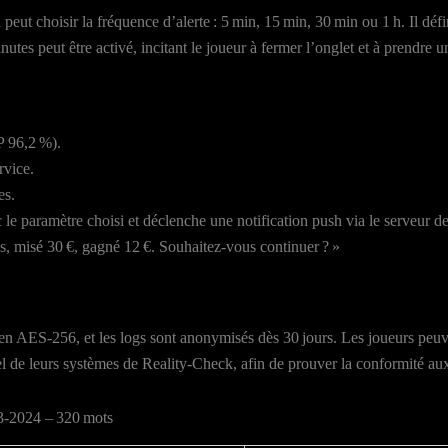
eut choisir la fréquence d’alerte : 5 min, 15 min, 30 min ou 1 h. Il défi
es peut être activé, incitant le joueur à fermer l’onglet et à prendre un
 96,2 %).
rvice.
es.
le paramètre choisi et déclenche une notification push via le serveur d
es, misé 30 €, gagné 12 €. Souhaitez‑vous continuer ? »
n AES‑256, et les logs sont anonymisés dès 30 jours. Les joueurs peuve
nuel de leurs systèmes de Reality‑Check, afin de prouver la conformité
23‑2024 – 320 mots