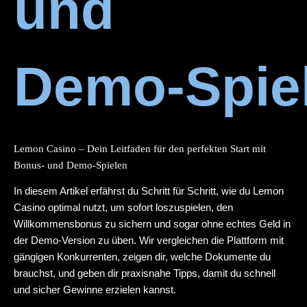
und
Demo‑Spie
Lemon Casino – Dein Leitfaden für den perfekten Start mit
Bonus‑ und Demo‑Spielen
In diesem Artikel erfährst du Schritt für Schritt, wie du Lemon
Casino optimal nutzt, um sofort loszuspielen, den
Willkommensbonus zu sichern und sogar ohne echtes Geld in
der Demo‑Version zu üben. Wir vergleichen die Plattform mit
gängigen Konkurrenten, zeigen dir, welche Dokumente du
brauchst, und geben dir praxisnahe Tipps, damit du schnell
und sicher Gewinne erzielen kannst.