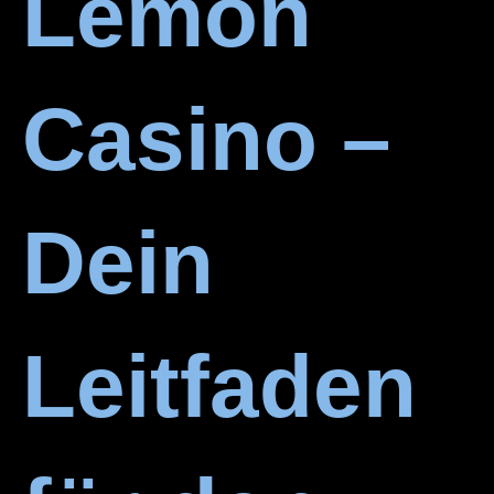
Lemon
Casino –
Dein
Leitfaden