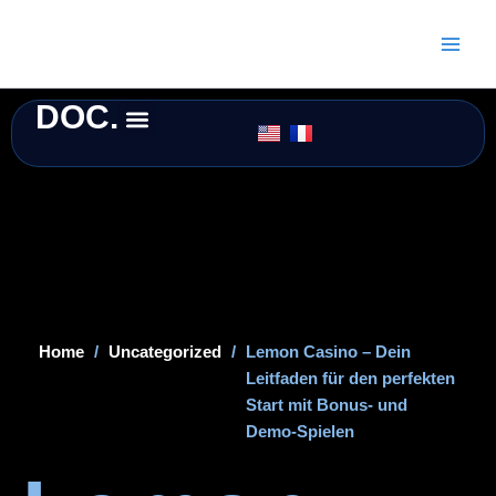
Skip
to
content
DOC.
Home
/
Uncategorized
/
Lemon Casino – Dein
Leitfaden für den perfekten
Start mit Bonus‑ und
Demo‑Spielen