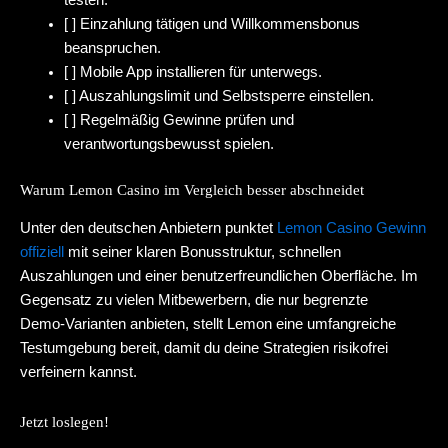
[ ] Einzahlung tätigen und Willkommensbonus
beanspruchen.
[ ] Mobile App installieren für unterwegs.
[ ] Auszahlungslimit und Selbstsperre einstellen.
[ ] Regelmäßig Gewinne prüfen und
verantwortungsbewusst spielen.
Warum Lemon Casino im Vergleich besser abschneidet
Unter den deutschen Anbietern punktet
Lemon Casino Gewinn
offiziell
mit seiner klaren Bonusstruktur, schnellen
Auszahlungen und einer benutzerfreundlichen Oberfläche. Im
Gegensatz zu vielen Mitbewerbern, die nur begrenzte
Demo‑Varianten anbieten, stellt Lemon eine umfangreiche
Testumgebung bereit, damit du deine Strategien risikofrei
verfeinern kannst.
Jetzt loslegen!