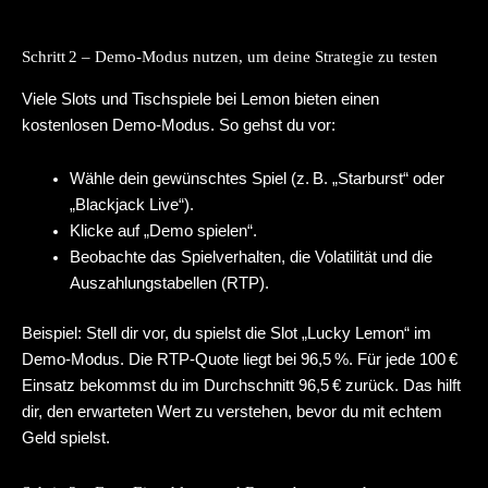
Schritt 2 – Demo‑Modus nutzen, um deine Strategie zu testen
Viele Slots und Tischspiele bei Lemon bieten einen
kostenlosen Demo‑Modus. So gehst du vor:
Wähle dein gewünschtes Spiel (z. B. „Starburst“ oder
„Blackjack Live“).
Klicke auf „Demo spielen“.
Beobachte das Spielverhalten, die Volatilität und die
Auszahlungstabellen (RTP).
Beispiel: Stell dir vor, du spielst die Slot „Lucky Lemon“ im
Demo‑Modus. Die RTP‑Quote liegt bei 96,5 %. Für jede 100 €
Einsatz bekommst du im Durchschnitt 96,5 € zurück. Das hilft
dir, den erwarteten Wert zu verstehen, bevor du mit echtem
Geld spielst.