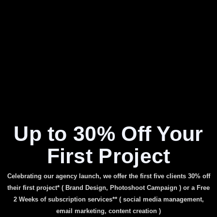
Up to 30% Off Your
First Project
Celebrating our agency launch, we offer the first five clients 30% off
their first project* ( Brand Design, Photoshoot Campaign ) or a Free
2 Weeks of subscription services** ( social media management,
email marketing, content creation )