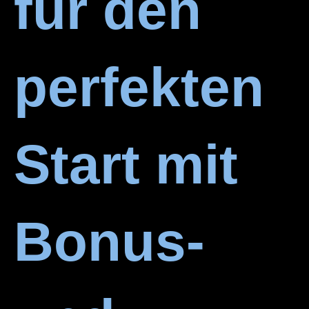
für den
perfekten
Start mit
Bonus‑