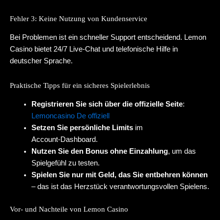
Fehler 3: Keine Nutzung von Kundenservice
Bei Problemen ist ein schneller Support entscheidend. Lemon
Casino bietet 24/7 Live‑Chat und telefonische Hilfe in
deutscher Sprache.
Praktische Tipps für ein sicheres Spielerlebnis
Registrieren Sie sich über die offizielle Seite
:
Lemoncasino De offiziell
Setzen Sie persönliche Limits
im
Account‑Dashboard.
Nutzen Sie den Bonus ohne Einzahlung
, um das
Spielgefühl zu testen.
Spielen Sie nur mit Geld, das Sie entbehren können
– das ist das Herzstück verantwortungsvollen Spielens.
Vor- und Nachteile von Lemon Casino