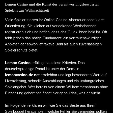
Lemon Casino und die Kunst des verantwortungsbewussten
Spielens zur Weihnachtszeit
Viele Spieler starten ihr Online‑Casino‑Abenteuer ohne klare
Orientierung. Sie klicken auf verlockende Werbebanner,
registrieren sich und hoffen, dass das Glück ihnen hold ist. Oft
fehlt jedoch das nötige Fundament: ein vertrauenswürdiger
Anbieter, der sowohl attraktive Boni als auch zuverlässigen
Spielerschutz bietet.
Lemon Casino
erfüllt genau diese Kriterien. Das
deutschsprachige Portal ist unter der Domain
lemoncasino‑de.net
erreichbar und legt besonderen Wert auf
Lizenzierung, schnelle Auszahlungen und ein umfangreiches
Spielangebot. Wer bereits von einem Willkommensbonus ohne
Einzahlung gehört hat, findet hier genau das, was er sucht.
Im Folgenden erklären wir, wie Sie das Beste aus Ihrem
Spielbudget herausholen, welche Fehler Sie vermeiden sollten