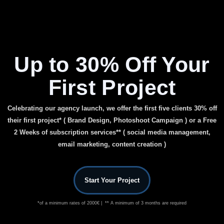
Up to 30% Off Your
First Project
Celebrating our agency launch, we offer the first five clients 30% off
their first project* ( Brand Design, Photoshoot Campaign ) or a Free
2 Weeks of subscription services** ( social media management,
email marketing, content creation )
Start Your Project
*of a minimum rates of 2000€ | ** A minimum of 3 months are required