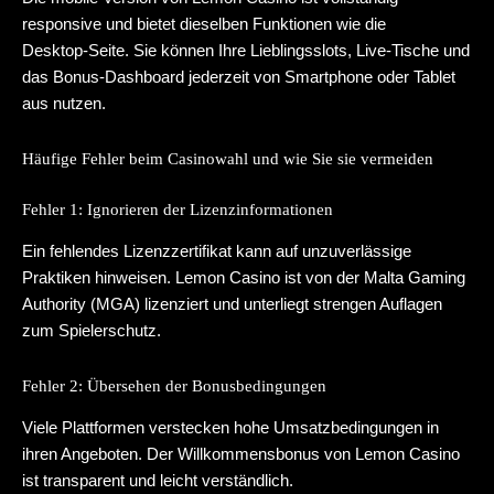
responsive und bietet dieselben Funktionen wie die
Desktop‑Seite. Sie können Ihre Lieblingsslots, Live‑Tische und
das Bonus‑Dashboard jederzeit von Smartphone oder Tablet
aus nutzen.
Häufige Fehler beim Casinowahl und wie Sie sie vermeiden
Fehler 1: Ignorieren der Lizenzinformationen
Ein fehlendes Lizenzzertifikat kann auf unzuverlässige
Praktiken hinweisen. Lemon Casino ist von der Malta Gaming
Authority (MGA) lizenziert und unterliegt strengen Auflagen
zum Spielerschutz.
Fehler 2: Übersehen der Bonusbedingungen
Viele Plattformen verstecken hohe Umsatzbedingungen in
ihren Angeboten. Der Willkommensbonus von Lemon Casino
ist transparent und leicht verständlich.