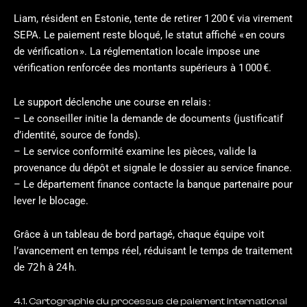
Liam, résident en Estonie, tente de retirer 1 200 € via virement
SEPA. Le paiement reste bloqué, le statut affiché « en cours
de vérification ». La réglementation locale impose une
vérification renforcée des montants supérieurs à 1 000 €.
Le support déclenche une course en relais :
– Le conseiller initie la demande de documents (justificatif
d’identité, source de fonds).
– Le service conformité examine les pièces, valide la
provenance du dépôt et signale le dossier au service finance.
– Le département finance contacte la banque partenaire pour
lever le blocage.
Grâce à un tableau de bord partagé, chaque équipe voit
l’avancement en temps réel, réduisant le temps de traitement
de 72 h à 24 h.
4.1. Cartographie du processus de paiement international