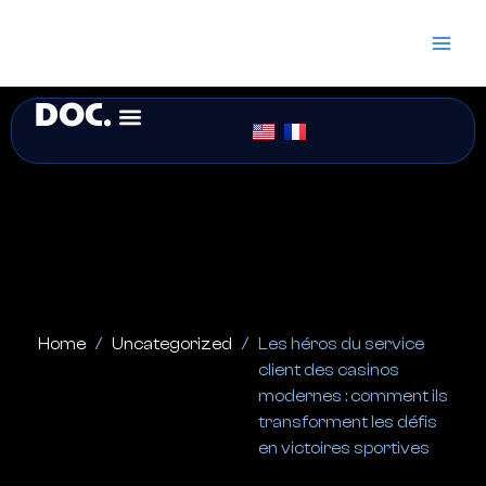
Skip
to
content
DOC.
Home
/
Uncategorized
/
Les héros du service
client des casinos
modernes : comment ils
transforment les défis
en victoires sportives