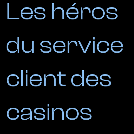
Les héros
du service
client des
casinos