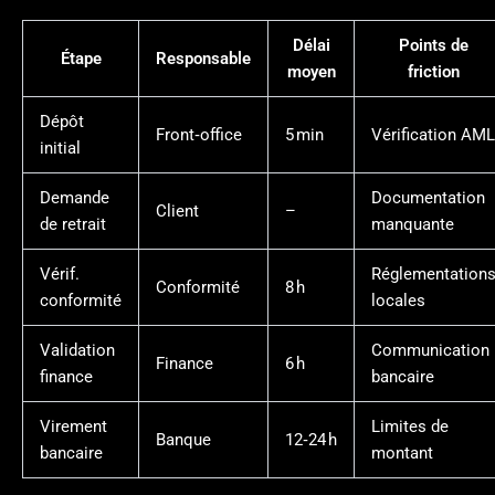
Délai
Points de
Étape
Responsable
moyen
friction
Dépôt
Front‑office
5 min
Vérification AML
initial
Demande
Documentation
Client
–
de retrait
manquante
Vérif.
Réglementation
Conformité
8 h
conformité
locales
Validation
Communication
Finance
6 h
finance
bancaire
Virement
Limites de
Banque
12‑24 h
bancaire
montant