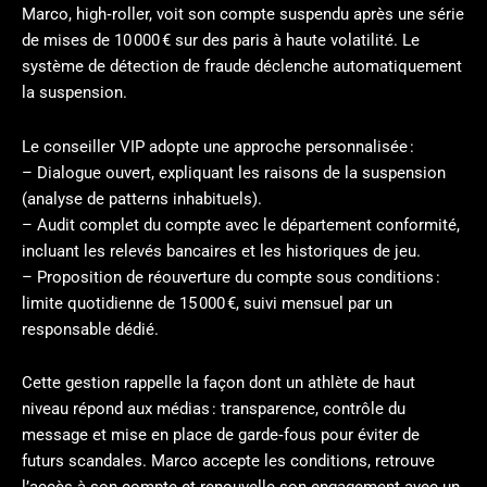
Marco, high‑roller, voit son compte suspendu après une série
de mises de 10 000 € sur des paris à haute volatilité. Le
système de détection de fraude déclenche automatiquement
la suspension.
Le conseiller VIP adopte une approche personnalisée :
– Dialogue ouvert, expliquant les raisons de la suspension
(analyse de patterns inhabituels).
– Audit complet du compte avec le département conformité,
incluant les relevés bancaires et les historiques de jeu.
– Proposition de réouverture du compte sous conditions :
limite quotidienne de 15 000 €, suivi mensuel par un
responsable dédié.
Cette gestion rappelle la façon dont un athlète de haut
niveau répond aux médias : transparence, contrôle du
message et mise en place de garde‑fous pour éviter de
futurs scandales. Marco accepte les conditions, retrouve