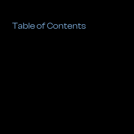
Table of Contents