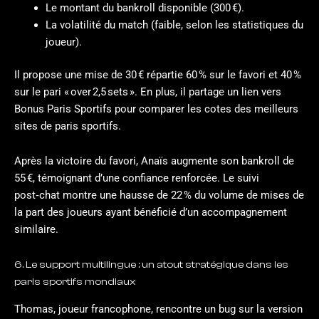
Le montant du bankroll disponible (300 €).
La volatilité du match (faible, selon les statistiques du
joueur).
Il propose une mise de 30 € répartie 60 % sur le favori et 40 %
sur le pari « over 2,5 sets ». En plus, il partage un lien vers
Bonus Paris Sportifs pour comparer les cotes des meilleurs
sites de paris sportifs.
Après la victoire du favori, Anaïs augmente son bankroll de
55 €, témoignant d’une confiance renforcée. Le suivi
post‑chat montre une hausse de 22 % du volume de mises de
la part des joueurs ayant bénéficié d’un accompagnement
similaire.
6. Le support multilingue : un atout stratégique dans les
paris sportifs mondiaux
Thomas, joueur francophone, rencontre un bug sur la version