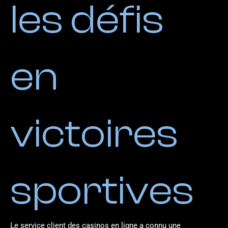
les défis
en
victoires
sportives
Le service client des casinos en ligne a connu une