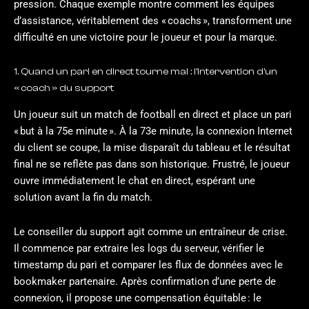
pression. Chaque exemple montre comment les équipes
d’assistance, véritablement des « coachs », transforment une
difficulté en une victoire pour le joueur et pour la marque.
1. Quand un pari en direct tourne mal : l’intervention d’un
« coach » du support
Un joueur suit un match de football en direct et place un pari
« but à la 75e minute ». À la 73e minute, la connexion Internet
du client se coupe, la mise disparaît du tableau et le résultat
final ne se reflète pas dans son historique. Frustré, le joueur
ouvre immédiatement le chat en direct, espérant une
solution avant la fin du match.
Le conseiller du support agit comme un entraîneur de crise.
Il commence par extraire les logs du serveur, vérifier le
timestamp du pari et comparer les flux de données avec le
bookmaker partenaire. Après confirmation d’une perte de
connexion, il propose une compensation équitable : le