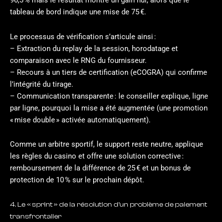
96,5 % mais le résultat montre un gain nul, alors que le
tableau de bord indique une mise de 75 €.
Le processus de vérification s’articule ainsi :
– Extraction du replay de la session, horodatage et
comparaison avec le RNG du fournisseur.
– Recours à un tiers de certification (eCOGRA) qui confirme
l’intégrité du tirage.
– Communication transparente : le conseiller explique, ligne
par ligne, pourquoi la mise a été augmentée (une promotion
« mise double » activée automatiquement).
Comme un arbitre sportif, le support reste neutre, applique
les règles du casino et offre une solution corrective :
remboursement de la différence de 25 € et un bonus de
protection de 10 % sur le prochain dépôt.
4. Le « sprint » de la résolution d’un problème de paiement
transfrontalier