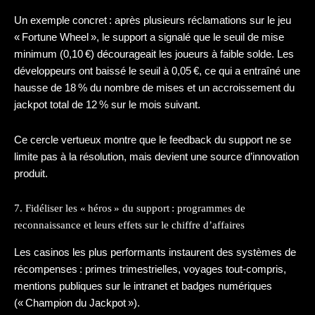
Un exemple concret : après plusieurs réclamations sur le jeu
« Fortune Wheel », le support a signalé que le seuil de mise
minimum (0,10 €) décourageait les joueurs à faible solde. Les
développeurs ont baissé le seuil à 0,05 €, ce qui a entraîné une
hausse de 18 % du nombre de mises et un accroissement du
jackpot total de 12 % sur le mois suivant.
Ce cercle vertueux montre que le feedback du support ne se
limite pas à la résolution, mais devient une source d’innovation
produit.
7. Fidéliser les « héros » du support : programmes de
reconnaissance et leurs effets sur le chiffre d’affaires
Les casinos les plus performants instaurent des systèmes de
récompenses : primes trimestrielles, voyages tout‑compris,
mentions publiques sur le intranet et badges numériques
(« Champion du Jackpot »).