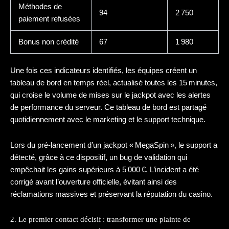
Méthodes de
94
2 750
paiement refusées
Bonus non crédité
67
1 980
Une fois ces indicateurs identifiés, les équipes créent un
tableau de bord en temps réel, actualisé toutes les 15 minutes,
qui croise le volume de mises sur le jackpot avec les alertes
de performance du serveur. Ce tableau de bord est partagé
quotidiennement avec le marketing et le support technique.
Lors du pré‑lancement d’un jackpot « MegaSpin », le support a
détecté, grâce à ce dispositif, un bug de validation qui
empêchait les gains supérieurs à 5 000 €. L’incident a été
corrigé avant l’ouverture officielle, évitant ainsi des
réclamations massives et préservant la réputation du casino.
2. Le premier contact décisif : transformer une plainte de