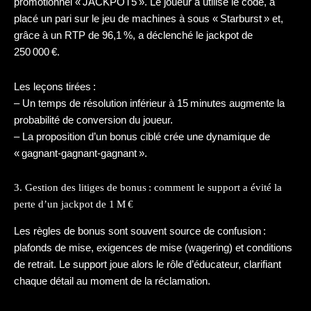
promotionnel « JACKPOT5 ». Le joueur a utilisé le code, a
placé un pari sur le jeu de machines à sous « Starburst » et,
grâce à un RTP de 96,1 %, a déclenché le jackpot de
250 000 €.
Les leçons tirées :
– Un temps de résolution inférieur à 15 minutes augmente la
probabilité de conversion du joueur.
– La proposition d’un bonus ciblé crée une dynamique de
« gagnant‑gagnant‑gagnant ».
3. Gestion des litiges de bonus : comment le support a évité la
perte d’un jackpot de 1 M €
Les règles de bonus sont souvent source de confusion :
plafonds de mise, exigences de mise (wagering) et conditions
de retrait. Le support joue alors le rôle d’éducateur, clarifiant
chaque détail au moment de la réclamation.