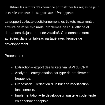
6. Utiliser les retours d’expérience pour affiner les règles de jeu :
le cercle vertueux du support aux développeurs
Le support collecte quotidiennement les tickets récurrents :
erreurs de mise minimale, problèmes de RTP affiché et
demandes d’ajustement de volatilité. Ces données sont
agrégées dans un tableau partagé avec l’équipe de
développement.
Processus :
Extraction – export des tickets via l’API du CRM.
Analyse – catégorisation par type de problème et
fréquence.
Proposition – rédaction d’un brief de modification
fonctionnelle.
Implémentation – le développeur ajuste le code, teste
en sandbox et déploie.