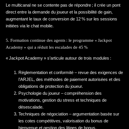
Le multicanal ne se contente pas de répondre ; il crée un pont
direct entre la demande du joueur et la possibilité de gain,
augmentant le taux de conversion de 12 % sur les sessions
initiées via le chat mobile.
5. Formation continue des agents : le programme « Jackpot
Academy » qui a réduit les escalades de 45 %
« Jackpot Academy » s’articule autour de trois modules :
Réglementation et conformité – revue des exigences de
l’ARJEL, des méthodes de paiement autorisées et des
obligations de protection du joueur.
Psychologie du joueur – compréhension des
motivations, gestion du stress et techniques de
désescalade.
Techniques de négociation – argumentation basée sur
les cotes compétitives, valorisation du bonus de
bienvenue et gestion des litiges de bonus.