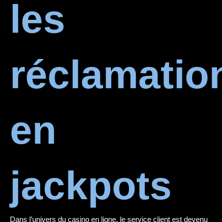
les
réclamatio
en
jackpots
Dans l’univers du casino en ligne, le service client est devenu