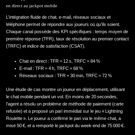
en direct au jackpot mobile
L’intégration fluide de chat, e‑mail, réseaux sociaux et
téléphone permet de répondre aux joueurs où qu’ils soient.
Chaque canal possède des KPI spécifiques : temps moyen de
première réponse (TFR), taux de résolution au premier contact
(TRFC) et indice de satisfaction (CSAT).
Chat en direct : TFR = 12 s, TRFC = 84 %
E‑mail : TFR = 4 h, TRFC = 68 %
Réseaux sociaux : TFR = 30 min, TRFC = 72 %
Une étude de cas montre un joueur en déplacement, utilisant
le chat mobile pendant un vol. En moins de 20 secondes,
l’agent a résolu un problème de méthode de paiement (carte
refusée) et a proposé un pari immédiat sur le jeu « Lightning
Roulette ». Le joueur a confirmé le pari via le même chat, a
misé 50 €, et a remporté le jackpot du week‑end de 75 000 €.