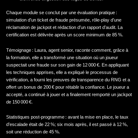
Chaque module se conclut par une évaluation pratique :
simulation d’un ticket de fraude présumée, rôle‑play d’une
réclamation de jackpot et rédaction d’un rapport d’audit. La
certification est délivrée après un score minimum de 85 %.
Témoignage : Laura, agent senior, raconte comment, grâce à
la formation, elle a transformé une situation où un joueur
suspectait une fraude sur son gain de 12 000 €. En appliquant
les techniques apprises, elle a expliqué le processus de
vérification, a fourni les preuves de transparence du RNG et a
offert un bonus de 200 € pour rétablir la confiance. Le joueur a
accepté, a continué à jouer et a finalement remporté un jackpot
de 150 000 €.
Statistiques post‑programme : avant la mise en place, le taux
d’escalade était de 22 %; six mois après, il est passé à 12 %,
soit une réduction de 45 %.