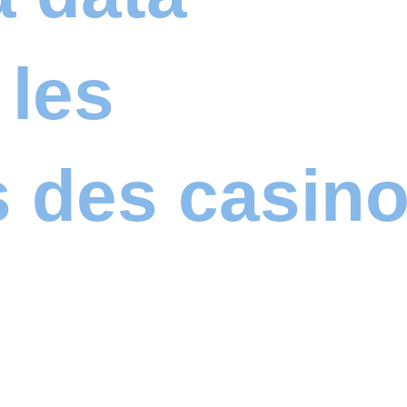
 les
 des casin
r créer des campagnes festives qui captivent les joueurs pendant la pér
s « Winter Wonderland », et les bonus de Noël abondent sur les sites, ma