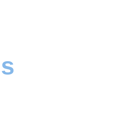
os
iode la
is le