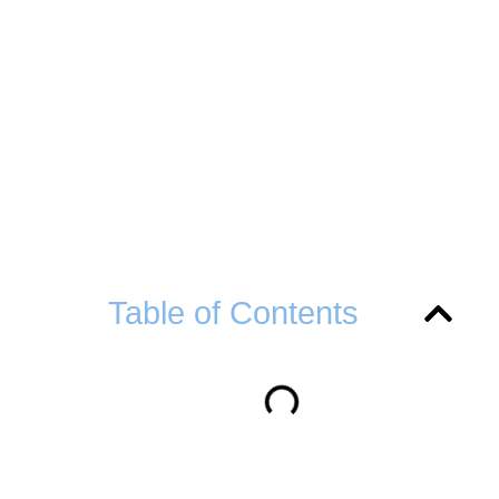
Table of Contents