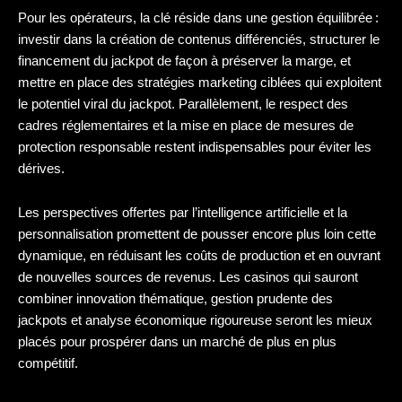
Pour les opérateurs, la clé réside dans une gestion équilibrée :
investir dans la création de contenus différenciés, structurer le
financement du jackpot de façon à préserver la marge, et
mettre en place des stratégies marketing ciblées qui exploitent
le potentiel viral du jackpot. Parallèlement, le respect des
cadres réglementaires et la mise en place de mesures de
protection responsable restent indispensables pour éviter les
dérives.
Les perspectives offertes par l’intelligence artificielle et la
personnalisation promettent de pousser encore plus loin cette
dynamique, en réduisant les coûts de production et en ouvrant
de nouvelles sources de revenus. Les casinos qui sauront
combiner innovation thématique, gestion prudente des
jackpots et analyse économique rigoureuse seront les mieux
placés pour prospérer dans un marché de plus en plus
compétitif.