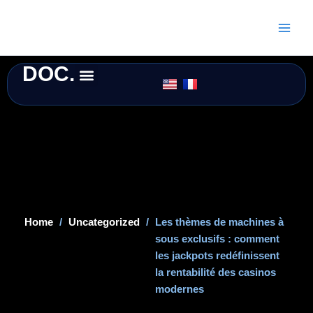
Skip
to
content
DOC.
Home
/
Uncategorized
/
Les thèmes de machines à
sous exclusifs : comment
les jackpots redéfinissent
la rentabilité des casinos
modernes