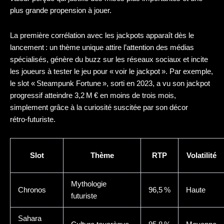
plus grande propension à jouer.
La première corrélation avec les jackpots apparaît dès le
lancement : un thème unique attire l’attention des médias
spécialisés, génère du buzz sur les réseaux sociaux et incite
les joueurs à tester le jeu pour « voir le jackpot ». Par exemple,
le slot « Steampunk Fortune », sorti en 2023, a vu son jackpot
progressif atteindre 3,2 M € en moins de trois mois,
simplement grâce à la curiosité suscitée par son décor
rétro‑futuriste.
Slot
Thème
RTP
Volatilité
Mythologie
Chronos
96,5 %
Haute
futuriste
Sahara