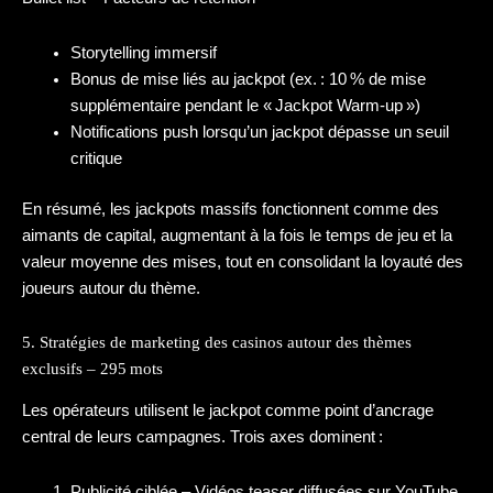
Storytelling immersif
Bonus de mise liés au jackpot (ex. : 10 % de mise
supplémentaire pendant le « Jackpot Warm‑up »)
Notifications push lorsqu’un jackpot dépasse un seuil
critique
En résumé, les jackpots massifs fonctionnent comme des
aimants de capital, augmentant à la fois le temps de jeu et la
valeur moyenne des mises, tout en consolidant la loyauté des
joueurs autour du thème.
5. Stratégies de marketing des casinos autour des thèmes
exclusifs – 295 mots
Les opérateurs utilisent le jackpot comme point d’ancrage
central de leurs campagnes. Trois axes dominent :
Publicité ciblée – Vidéos teaser diffusées sur YouTube