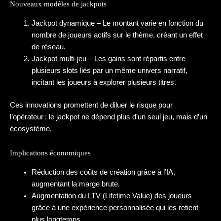
Nouveaux modèles de jackpots
Jackpot dynamique – Le montant varie en fonction du
nombre de joueurs actifs sur le thème, créant un effet
de réseau.
Jackpot multi‑jeu – Les gains sont répartis entre
plusieurs slots liés par un même univers narratif,
incitant les joueurs à explorer plusieurs titres.
Ces innovations promettent de diluer le risque pour
l’opérateur : le jackpot ne dépend plus d’un seul jeu, mais d’un
écosystème.
Implications économiques
Réduction des coûts de création grâce à l’IA,
augmentant la marge brute.
Augmentation du LTV (Lifetime Value) des joueurs
grâce à une expérience personnalisée qui les retient
plus longtemps.