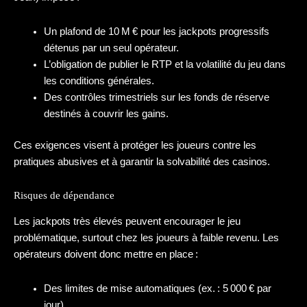
Un plafond de 10 M € pour les jackpots progressifs
détenus par un seul opérateur.
L’obligation de publier le RTP et la volatilité du jeu dans
les conditions générales.
Des contrôles trimestriels sur les fonds de réserve
destinés à couvrir les gains.
Ces exigences visent à protéger les joueurs contre les
pratiques abusives et à garantir la solvabilité des casinos.
Risques de dépendance
Les jackpots très élevés peuvent encourager le jeu
problématique, surtout chez les joueurs à faible revenu. Les
opérateurs doivent donc mettre en place :
Des limites de mise automatiques (ex. : 5 000 € par
jour).