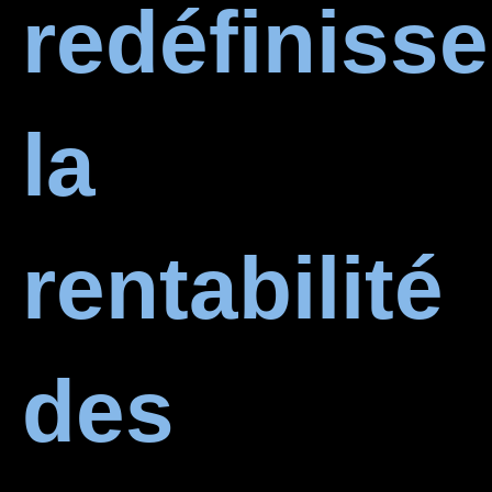
redéfinisse
la
rentabilité
des