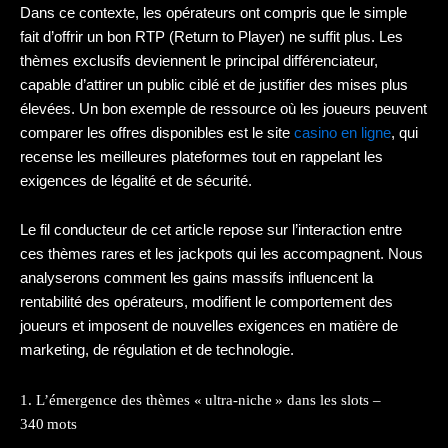
Dans ce contexte, les opérateurs ont compris que le simple
fait d’offrir un bon RTP (Return to Player) ne suffit plus. Les
thèmes exclusifs deviennent le principal différenciateur,
capable d’attirer un public ciblé et de justifier des mises plus
élevées. Un bon exemple de ressource où les joueurs peuvent
comparer les offres disponibles est le site
casino en ligne
, qui
recense les meilleures plateformes tout en rappelant les
exigences de légalité et de sécurité.
Le fil conducteur de cet article repose sur l’interaction entre
ces thèmes rares et les jackpots qui les accompagnent. Nous
analyserons comment les gains massifs influencent la
rentabilité des opérateurs, modifient le comportement des
joueurs et imposent de nouvelles exigences en matière de
marketing, de régulation et de technologie.
1. L’émergence des thèmes « ultra‑niche » dans les slots –
340 mots