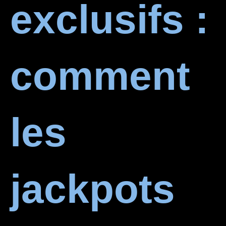
exclusifs :
comment
les
jackpots